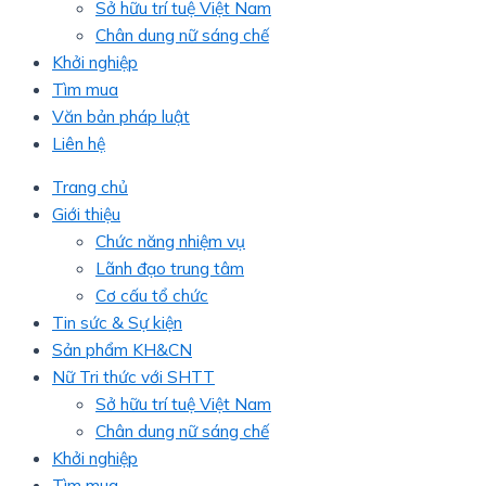
Sở hữu trí tuệ Việt Nam
Chân dung nữ sáng chế
Khởi nghiệp
Tìm mua
Văn bản pháp luật
Liên hệ
Trang chủ
Giới thiệu
Chức năng nhiệm vụ
Lãnh đạo trung tâm
Cơ cấu tổ chức
Tin sức & Sự kiện
Sản phẩm KH&CN
Nữ Tri thức với SHTT
Sở hữu trí tuệ Việt Nam
Chân dung nữ sáng chế
Khởi nghiệp
Tìm mua