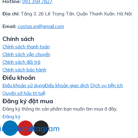
Hotline:
091 359 7827
Địa chỉ:
Tầng 3, 26 Lê Trọng Tấn, Quận Thanh Xuân, Hà Nội
Email:
costas.vn@gmail.com
Chính sách
Chính sách thanh toán
Chính sách vận chuyển
Chính sách đổi trả
Chính sách bảo hành
Điều khoản
Điều khoản sử dụng
Điều khoản giao dịch
Dịch vụ tiện ích
Quyền sở hữu trí tuệ
Đăng ký đặt mua
Đăng ký thông tin sản phẩm bạn muốn tìm mua ở đây.
Đăng ký
inkedin
Youtube
Instagram