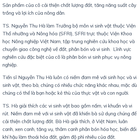
Sản phẩm của cô cải thiện chất lượng đất, tăng năng suất cây
trồng và lợi ích của nông dân.
TS. Nguyễn Thu Hà làm Trưởng bộ môn vi sinh vật thuộc Viện
Thổ nhưỡng và Nông hóa (SFRI), SFRI trực thuộc Viện Khoa
học Nông nghiệp Việt Nam, tập trung nghiên cứu khoa học và
chuyển giao công nghệ về đất, phân bón và vi sinh. Lĩnh vực
nghiên cứu đặc biệt của cô là phân bón vi sinh phục vụ nông
nghiệp.
Tiến sĩ Nguyễn Thu Hà luôn có niềm đam mê với sinh học và vi
sinh vật, theo bà, chúng có nhiều chức năng khác nhau, mặc dù
chúng có thể là bạn hoặc kẻ thù của thực vật và con người.
TS. Hà giải thích các vi sinh vật bao gồm nấm, vi khuẩn và vi
rút. Niềm đam mê với vi sinh vật đã khiến bà sử dụng chúng để
cải thiện chất lượng đất. Bà Hà giải thích, ở Việt Nam, luân
canh, xen canh, tăng vụ, thâm canh phân bón hóa học, biến đổi
khí hậu làm thoái hóa đất, giảm độ phì nhiêu của đất.