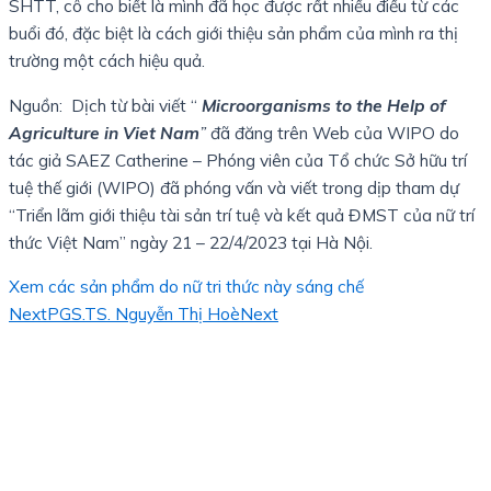
SHTT, cô cho biết là mình đã học được rất nhiều điều từ các
buổi đó, đặc biệt là cách giới thiệu sản phẩm của mình ra thị
trường một cách hiệu quả.
Nguồn: Dịch từ bài viết “
Microorganisms to the Help of
Agriculture in Viet Nam
”
đã đăng trên Web của WIPO do
tác giả SAEZ Catherine – Phóng viên của Tổ chức Sở hữu trí
tuệ thế giới (WIPO) đã phóng vấn và viết trong dịp tham dự
“Triển lãm giới thiệu tài sản trí tuệ và kết quả ĐMST của nữ trí
thức Việt Nam” ngày 21 – 22/4/2023 tại Hà Nội.
Xem các sản phẩm do nữ tri thức này sáng chế
Next
PGS.TS. Nguyễn Thị Hoè
Next