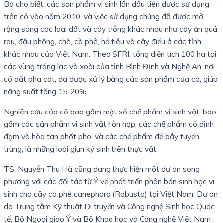
Bà cho biết, các sản phẩm vi sinh lần đầu tiên được sử dụng
trên cỏ vào năm 2010, và việc sử dụng chúng đã được mở
rộng sang các loại đất và cây trồng khác nhau như cây ăn quả,
rau, đậu phộng, chè, cà phê, hồ tiêu và cây điều ở các tỉnh
khác nhau của Việt Nam. Theo SFRI, tổng diện tích 100 ha tại
các vùng trồng lạc và xoài của tỉnh Bình Định và Nghệ An, nơi
có đất pha cát, đã được xử lý bằng các sản phẩm của cô, giúp
năng suất tăng 15-20%.
Nghiên cứu của cô bao gồm một số chế phẩm vi sinh vật, bao
gồm các sản phẩm vi sinh vật hỗn hợp, các chế phẩm cố định
đạm và hòa tan phốt pho, và các chế phẩm để bẫy tuyến
trùng, là những loài giun ký sinh trên thực vật.
TS. Nguyễn Thu Hà cũng đang thực hiện một dự án song
phương với các đối tác từ Ý về phát triển phân bón sinh học vi
sinh cho cây cà phê canephora (Robusta) tại Việt Nam. Dự án
do Trung tâm Kỹ thuật Di truyền và Công nghệ Sinh học Quốc
tế, Bộ Ngoại giao Ý và Bộ Khoa học và Công nghệ Việt Nam