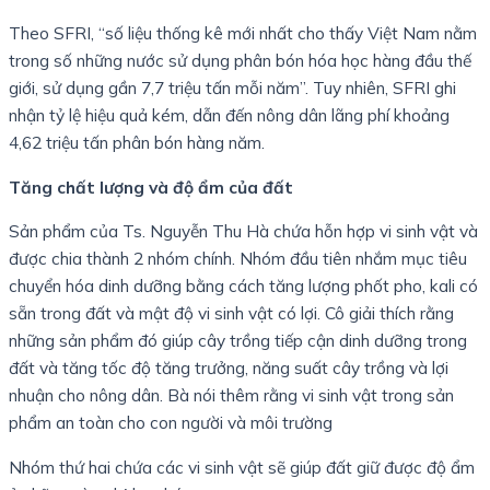
Theo SFRI, “số liệu thống kê mới nhất cho thấy Việt Nam nằm
trong số những nước sử dụng phân bón hóa học hàng đầu thế
giới, sử dụng gần 7,7 triệu tấn mỗi năm”. Tuy nhiên, SFRI ghi
nhận tỷ lệ hiệu quả kém, dẫn đến nông dân lãng phí khoảng
4,62 triệu tấn phân bón hàng năm.
Tăng chất lượng và độ ẩm của đất
Sản phẩm của Ts. Nguyễn Thu Hà chứa hỗn hợp vi sinh vật và
được chia thành 2 nhóm chính. Nhóm đầu tiên nhắm mục tiêu
chuyển hóa dinh dưỡng bằng cách tăng lượng phốt pho, kali có
sẵn trong đất và mật độ vi sinh vật có lợi. Cô giải thích rằng
những sản phẩm đó giúp cây trồng tiếp cận dinh dưỡng trong
đất và tăng tốc độ tăng trưởng, năng suất cây trồng và lợi
nhuận cho nông dân. Bà nói thêm rằng vi sinh vật trong sản
phẩm an toàn cho con người và môi trường
Nhóm thứ hai chứa các vi sinh vật sẽ giúp đất giữ được độ ẩm