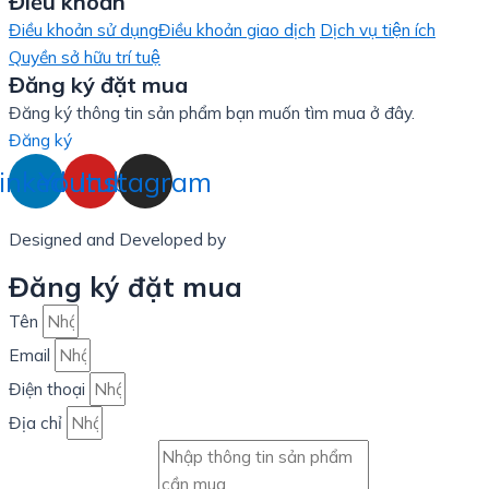
Điều khoản
Điều khoản sử dụng
Điều khoản giao dịch
Dịch vụ tiện ích
Quyền sở hữu trí tuệ
Đăng ký đặt mua
Đăng ký thông tin sản phẩm bạn muốn tìm mua ở đây.
Đăng ký
inkedin
Youtube
Instagram
Designed and Developed by
LinxHQ Việt Nam
Đăng ký đặt mua
Tên
Email
Điện thoại
Địa chỉ