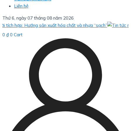
Liên hệ
Thứ 6, ngày 07 tháng 08 năm 2026
ch hợp: Hướng sản xuất hóa chất và nhựa “sạch”
Bèo
0
₫
0
Cart