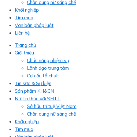
Chân dung nữ sáng chế
Khởi nghiệp
Tìm mua
Văn bản pháp luật
Liên hệ
Trang chủ
Giới thiệu
Chức năng nhiệm vụ
Lãnh đạo trung tâm
Cơ cấu tổ chức
Tin sức & Sự kiện
Sản phẩm KH&CN
Nữ Tri thức với SHTT
Sở hữu trí tuệ Việt Nam
Chân dung nữ sáng chế
Khởi nghiệp
Tìm mua
Văn bản pháp luật