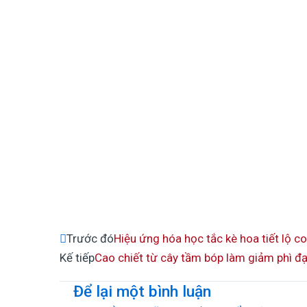
Prev
Trước đó
Hiệu ứng hóa học tắc kè hoa tiết lộ c
Kế tiếp
Cao chiết từ cây tầm bóp làm giảm phì đại 
Để lại một bình luận