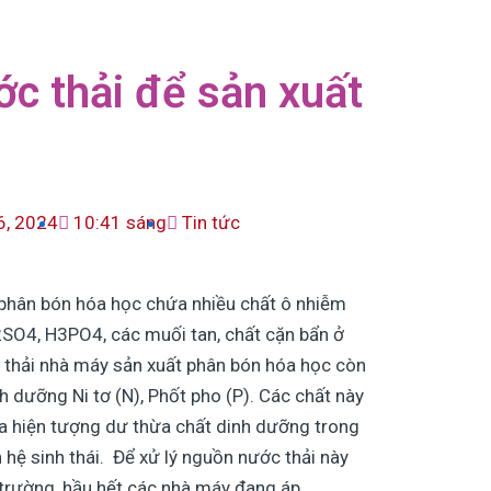
c thải để sản xuất
6, 2024
10:41 sáng
Tin tức
phân bón hóa học chứa nhiều chất ô nhiễm
2SO4, H3PO4, các muối tan, chất cặn bẩn ở
c thải nhà máy sản xuất phân bón hóa học còn
h dưỡng Ni tơ (N), Phốt pho (P). Các chất này
ra hiện tượng dư thừa chất dinh dưỡng trong
hệ sinh thái. Để xử lý nguồn nước thải này
 trường, hầu hết các nhà máy đang áp