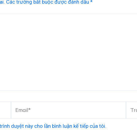
ai.
Các trường bắt buộc được đánh dấu
*
Email*
Tran
web
rình duyệt này cho lần bình luận kế tiếp của tôi.