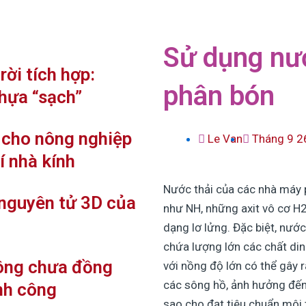
Sử dụng nướ
ời tích hợp:
phân bón
hựa “sạch”
” cho nông nghiệp
Le Van
Tháng 9 2
í nhà kính
Nước thải của các nhà máy 
 nguyên tử 3D của
như NH, những axit vô cơ H
dạng lơ lửng. Đặc biệt, nướ
chứa lượng lớn các chất din
ông chưa đồng
với nồng độ lớn có thể gây 
các sông hồ, ảnh hưởng đến 
nh công
sao cho đạt tiêu chuẩn môi