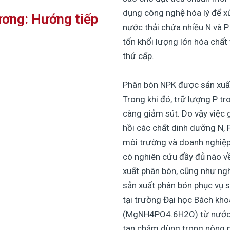
dụng công nghệ hóa lý để xử 
hương: Hướng tiếp
nước thải chứa nhiều N và P
tốn khối lượng lớn hóa chất
thứ cấp.
Phân bón NPK được sản xuất
Trong khi đó, trữ lượng P t
càng giảm sút. Do vậy việc g
hồi các chất dinh dưỡng N, 
môi trường và doanh nghiệp
có nghiên cứu đầy đủ nào v
xuất phân bón, cũng như ng
sản xuất phân bón phục vụ s
tại trường Đại học Bách khoa
(MgNH4PO4.6H2O) từ nước t
tan chậm dùng trong nông 