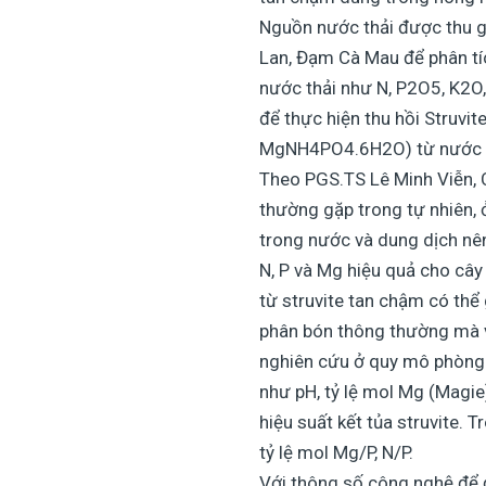
Nguồn nước thải được thu g
Lan, Đạm Cà Mau để phân tí
nước thải như N, P2O5, K2O,
để thực hiện thu hồi Struvi
MgNH4PO4.6H2O) từ nước th
Theo PGS.TS Lê Minh Viễn, Ch
thường gặp trong tự nhiên, ở 
trong nước và dung dịch nên
N, P và Mg hiệu quả cho cây
từ struvite tan chậm có thể
phân bón thông thường mà 
nghiên cứu ở quy mô phòng 
như pH, tỷ lệ mol Mg (Magie
hiệu suất kết tủa struvite.
tỷ lệ mol Mg/P, N/P.
Với thông số công nghệ để đạ