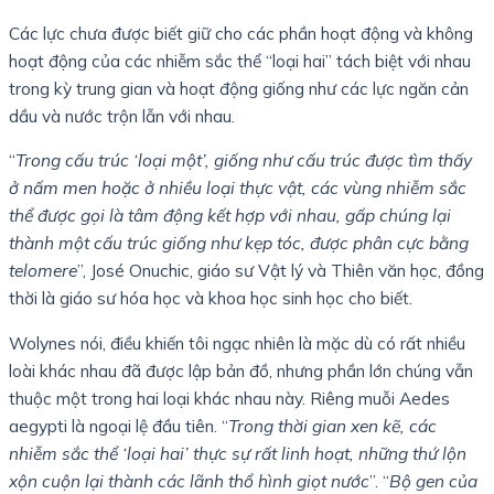
Các lực chưa được biết giữ cho các phần hoạt động và không
hoạt động của các nhiễm sắc thể “loại hai” tách biệt với nhau
trong kỳ trung gian và hoạt động giống như các lực ngăn cản
dầu và nước trộn lẫn với nhau.
“
Trong cấu trúc ‘loại một’, giống như cấu trúc được tìm thấy
ở nấm men hoặc ở nhiều loại thực vật, các vùng nhiễm sắc
thể được gọi là tâm động kết hợp với nhau, gấp chúng lại
thành một cấu trúc giống như kẹp tóc, được phân cực bằng
telomere
”, José Onuchic, giáo sư Vật lý và Thiên văn học, đồng
thời là giáo sư hóa học và khoa học sinh học cho biết.
Wolynes nói, điều khiến tôi ngạc nhiên là mặc dù có rất nhiều
loài khác nhau đã được lập bản đồ, nhưng phần lớn chúng vẫn
thuộc một trong hai loại khác nhau này. Riêng muỗi Aedes
aegypti là ngoại lệ đầu tiên. “
Trong thời gian xen kẽ, các
nhiễm sắc thể ‘loại hai’ thực sự rất linh hoạt, những thứ lộn
xộn cuộn lại thành các lãnh thổ hình giọt nước
”. “
Bộ gen của