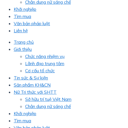
Chân dung nữ sáng chế
Khởi nghiệp
Tìm mua
Văn bản pháp luật
Liên hệ
Trang chủ
Giới thiệu
Chức năng nhiệm vụ
Lãnh đạo trung tâm
Cơ cấu tổ chức
Tin sức & Sự kiện
Sản phẩm KH&CN
Nữ Tri thức với SHTT
Sở hữu trí tuệ Việt Nam
Chân dung nữ sáng chế
Khởi nghiệp
Tìm mua
Văn bản pháp luật