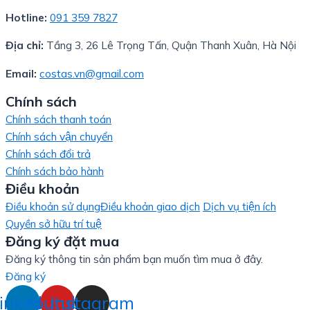
Hotline:
091 359 7827
Địa chỉ:
Tầng 3, 26 Lê Trọng Tấn, Quận Thanh Xuân, Hà Nội
Email:
costas.vn@gmail.com
Chính sách
Chính sách thanh toán
Chính sách vận chuyển
Chính sách đổi trả
Chính sách bảo hành
Điều khoản
Điều khoản sử dụng
Điều khoản giao dịch
Dịch vụ tiện ích
Quyền sở hữu trí tuệ
Đăng ký đặt mua
Đăng ký thông tin sản phẩm bạn muốn tìm mua ở đây.
Đăng ký
inkedin
Youtube
Instagram