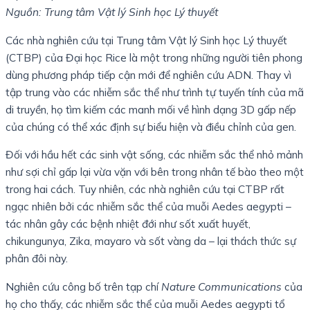
Nguồn: Trung tâm Vật lý Sinh học Lý thuyết
Các nhà nghiên cứu tại Trung tâm Vật lý Sinh học Lý thuyết
(CTBP) của Đại học Rice là một trong những người tiên phong
dùng phương pháp tiếp cận mới để nghiên cứu ADN. Thay vì
tập trung vào các nhiễm sắc thể như trình tự tuyến tính của mã
di truyền, họ tìm kiếm các manh mối về hình dạng 3D gấp nếp
của chúng có thể xác định sự biểu hiện và điều chỉnh của gen.
Đối với hầu hết các sinh vật sống, các nhiễm sắc thể nhỏ mảnh
như sợi chỉ gấp lại vừa vặn với bên trong nhân tế bào theo một
trong hai cách. Tuy nhiên, các nhà nghiên cứu tại CTBP rất
ngạc nhiên bởi các nhiễm sắc thể của muỗi Aedes aegypti –
tác nhân gây các bệnh nhiệt đới như sốt xuất huyết,
chikungunya, Zika, mayaro và sốt vàng da – lại thách thức sự
phân đôi này.
Nghiên cứu công bố trên tạp chí
Nature Communications
của
họ cho thấy, các nhiễm sắc thể của muỗi Aedes aegypti tổ