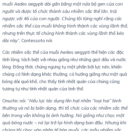
muỗi Aedes aegypti dài gần bằng một nửa bộ gen của con
người và được tổ chức thành sáu nhiễm sắc thể lớn, trái
ngược với 46 của con người. Chúng tôi từng nghĩ rằng các
nhiễm sắc thể của muỗi không hình thành các vùng lãnh thổ,
nhưng trên thực tế chúng hình thành các vùng lãnh thổ kéo
dài này”,
Contessoto nói.
Các nhiễm sắc thể của muỗi Aedes aegypti thể hiện các đặc
tính lỏng, tách biệt với nhau giống như những giọt dầu và nước
lỏng. Đồng thời, chúng ngưng tụ một phần bởi lực nén, khiến
chúng có hình dạng khác thường, có hướng giống như một quả
bóng dài quá khổ, cho thấy tính nhất quán của chúng cũng
tương tự như tính nhất quán của tinh thể.
Onuchic nói: “
Nếu lực tác dụng lên hạt nhân “loại hai” bình
thường và nó bị biến dạng, thì tổ chức của các nhiễm sắc thể
bên trong vẫn không bị ảnh hưởng. Nó giống như chọc một
quả bóng nước – nó lại trở lại hình dạng ban đầu. Nhưng khi
chúng tôi chọc vào nhân tế bào muỗi, các mẫu nhiễm sắc