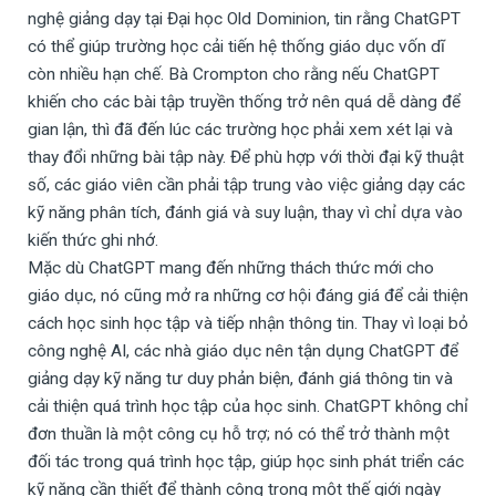
nghệ giảng dạy tại Đại học Old Dominion, tin rằng ChatGPT
có thể giúp trường học cải tiến hệ thống giáo dục vốn dĩ
còn nhiều hạn chế. Bà Crompton cho rằng nếu ChatGPT
khiến cho các bài tập truyền thống trở nên quá dễ dàng để
gian lận, thì đã đến lúc các trường học phải xem xét lại và
thay đổi những bài tập này. Để phù hợp với thời đại kỹ thuật
số, các giáo viên cần phải tập trung vào việc giảng dạy các
kỹ năng phân tích, đánh giá và suy luận, thay vì chỉ dựa vào
kiến thức ghi nhớ.
Mặc dù ChatGPT mang đến những thách thức mới cho
giáo dục, nó cũng mở ra những cơ hội đáng giá để cải thiện
cách học sinh học tập và tiếp nhận thông tin. Thay vì loại bỏ
công nghệ AI, các nhà giáo dục nên tận dụng ChatGPT để
giảng dạy kỹ năng tư duy phản biện, đánh giá thông tin và
cải thiện quá trình học tập của học sinh. ChatGPT không chỉ
đơn thuần là một công cụ hỗ trợ; nó có thể trở thành một
đối tác trong quá trình học tập, giúp học sinh phát triển các
kỹ năng cần thiết để thành công trong một thế giới ngày