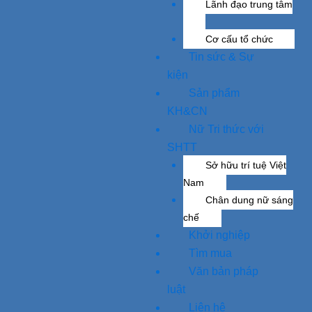
Lãnh đạo trung tâm
Cơ cấu tổ chức
Tin sức & Sự
kiện
Sản phẩm
KH&CN
Nữ Tri thức với
SHTT
Sở hữu trí tuệ Việt
Nam
Chân dung nữ sáng
chế
Khởi nghiệp
Tìm mua
Văn bản pháp
luật
Liên hệ