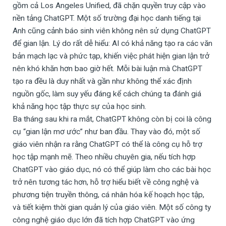
gồm cả Los Angeles Unified, đã chặn quyền truy cập vào
nền tảng ChatGPT. Một số trường đại học danh tiếng tại
Anh cũng cảnh báo sinh viên không nên sử dụng ChatGPT
để gian lận. Lý do rất dễ hiểu: AI có khả năng tạo ra các văn
bản mạch lạc và phức tạp, khiến việc phát hiện gian lận trở
nên khó khăn hơn bao giờ hết. Mỗi bài luận mà ChatGPT
tạo ra đều là duy nhất và gần như không thể xác định
nguồn gốc, làm suy yếu đáng kể cách chúng ta đánh giá
khả năng học tập thực sự của học sinh.
Ba tháng sau khi ra mắt, ChatGPT không còn bị coi là công
cụ “gian lận mơ ước” như ban đầu. Thay vào đó, một số
giáo viên nhận ra rằng ChatGPT có thể là công cụ hỗ trợ
học tập mạnh mẽ. Theo nhiều chuyên gia, nếu tích hợp
ChatGPT vào giáo dục, nó có thể giúp làm cho các bài học
trở nên tương tác hơn, hỗ trợ hiểu biết về công nghệ và
phương tiện truyền thông, cá nhân hóa kế hoạch học tập,
và tiết kiệm thời gian quản lý của giáo viên. Một số công ty
công nghệ giáo dục lớn đã tích hợp ChatGPT vào ứng