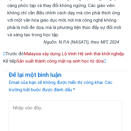
càng phức tạp và thay đổi không ngừng. Các giáo viên
không chỉ cần điều chỉnh cách dạy, mà còn phải thích ứng
với một văn hóa giáo dục mới, nơi mà công nghệ không
phải là mối đe dọa, mà là phương tiện thúc đẩy sự đổi mới
và sáng tạo trong học tập.
Nguồn: N.P.A (NASATI
), t
heo MIT, 2024
Prev
Next
Trước đó
Malaysia xây dựng Lộ trình Hệ sinh thái khởi nghiệp
Kế tiếp
Sản xuất thành công mặt nạ sinh học từ dừa
Để lại một bình luận
Email của bạn sẽ không được hiển thị công khai.
Các
trường bắt buộc được đánh dấu
*
Nhập
vào
đây...