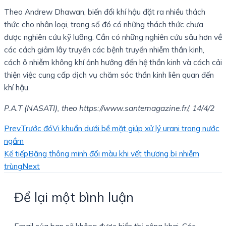
Theo Andrew Dhawan, biến đổi khí hậu đặt ra nhiều thách
thức cho nhân loại, trong số đó có những thách thức chưa
được nghiên cứu kỹ lưỡng. Cần có những nghiên cứu sâu hơn về
các cách giảm lây truyền các bệnh truyền nhiễm thần kinh,
cách ô nhiễm không khí ảnh hưởng đến hệ thần kinh và cách cải
thiện việc cung cấp dịch vụ chăm sóc thần kinh liên quan đến
khí hậu.
P.A.T (NASATI), theo https://www.santemagazine.fr/, 14/4/2
Prev
Trước đó
Vi khuẩn dưới bề mặt giúp xử lý urani trong nước
ngầm
Kế tiếp
Băng thông minh đổi màu khi vết thương bị nhiễm
trùng
Next
Để lại một bình luận