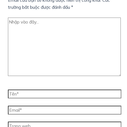
Email của bạn sẽ không được hiển thị công khai.
Các
trường bắt buộc được đánh dấu
*
Nhập
vào
đây...
Tên*
Email*
Trang