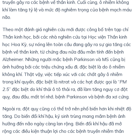
truyền gây ra các bệnh về thần kinh. Cuối cùng, ô nhiễm không
khí làm tăng tỷ lệ và mức độ nghiêm trọng của bệnh mạch máu
não.
Theo một đánh giá nghiên cứu mới được công bố trên tạp chí
Thần kinh học, bởi các nhà nghiên cứu tại Học viện Thần kinh
học Hoa Kỳ, sự nóng lên toàn cầu đang gây ra sự gia tăng các
bệnh về thần kinh, từ chứng đau nửa đầu mãn tính đến bệnh
Alzheimer. Những người mắc bệnh Parkinson và MS cũng bị
ảnh hưởng bởi các triệu chứng xấu đi, đặc biệt là do ô nhiễm
không khí. Thật vậy, việc tiếp xúc với các chất gây ô nhiễm
trong khí quyển, đặc biệt là nitrat và các hạt được gọi là “
PM
2.5
” đặc biệt do khí thải ô tô thải ra, đã làm tăng nguy cơ đột
quỵ, đau đầu, mất trí nhớ, bệnh Parkinson và bệnh đa xơ cứng.
Ngoài ra, đột quỵ cũng có thể trở nên phổ biến hơn khi nhiệt độ
tăng. Do biến đổi khí hậu, ký sinh trùng mang mầm bệnh ảnh
hưởng đến não ngày càng lan rộng. Biến đổi khí hậu đã mở
rộng các điều kiện thuận lợi cho các bệnh truyền nhiễm thần