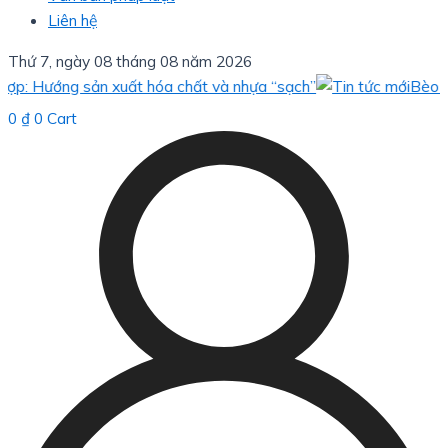
Liên hệ
Thứ 7, ngày 08 tháng 08 năm 2026
Hướng sản xuất hóa chất và nhựa “sạch”
Bèo hoa dâu:
0
₫
0
Cart