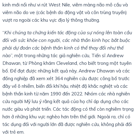
kinh mới nổi như vi rút West Nile, viêm màng não mô cầu và
viêm não do ve (các bệnh do động vật và côn trùng truyền)
vượt ra ngoài các khu vực địa lý thông thường.
“
Khi chúng ta chứng kiến ​​tác động của sự nóng lên toàn cầu
đối với sức khỏe con người, các nhà thần kinh học bắt buộc
phải dự đoán các bệnh thần kinh có thể thay đổi như thế
nào
”, một trong những tác giả nghiên cứu, Tiến sĩ Andrew
Dhawan, từ Phòng khám Cleveland, cho biết trong một tuyên
bố. Để đạt được những kết quả này, Andrew Dhawan và các
đồng nghiệp đã xem xét 364 nghiên cứu được công bố trước
đây về ô nhiễm, biến đổi khí hậu, nhiệt độ khắc nghiệt và các
bệnh thần kinh từ năm 1990 đến 2022. Nhóm các nhà nghiên
cứu người Mỹ lưu ý rằng kết quả của họ chỉ áp dụng cho các
nước giàu và phát triển. Các tác động có thể còn nghiêm trọng
hơn ở những khu vực nghèo hơn trên thế giới. Ngoài ra, chỉ có
tác dụng đối với người lớn đã được nghiên cứu, không phải đối
với trẻ em.