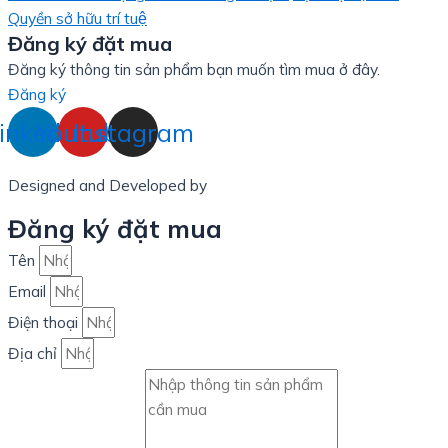
Quyền sở hữu trí tuệ
Đăng ký đặt mua
Đăng ký thông tin sản phẩm bạn muốn tìm mua ở đây.
Đăng ký
inkedin
Youtube
Instagram
Designed and Developed by
LinxHQ Việt Nam
Đăng ký đặt mua
Tên
Email
Điện thoại
Địa chỉ