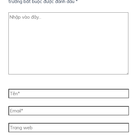
trường bắt buộc được đánh dấu
*
Nhập
vào
đây...
Tên*
Email*
Trang
web