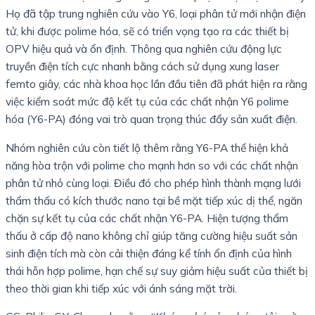
Họ đã tập trung nghiên cứu vào Y6, loại phân tử mới nhận điện
tử, khi được polime hóa, sẽ có triển vọng tạo ra các thiết bị
OPV hiệu quả và ổn định. Thông qua nghiên cứu động lực
truyền điện tích cực nhanh bằng cách sử dụng xung laser
femto giây, các nhà khoa học lần đầu tiên đã phát hiện ra rằng
việc kiểm soát mức độ kết tụ của các chất nhận Y6 polime
hóa (Y6-PA) đóng vai trò quan trọng thúc đẩy sản xuất điện.
Nhóm nghiên cứu còn tiết lộ thêm rằng Y6-PA thể hiện khả
năng hòa trộn với polime cho mạnh hơn so với các chất nhận
phân tử nhỏ cùng loại. Điều đó cho phép hình thành mạng lưới
thẩm thấu có kích thước nano tại bề mặt tiếp xúc dị thể, ngăn
chặn sự kết tụ của các chất nhận Y6-PA. Hiện tượng thẩm
thấu ở cấp độ nano không chỉ giúp tăng cường hiệu suất sản
sinh điện tích mà còn cải thiện đáng kể tính ổn định của hình
thái hỗn hợp polime, hạn chế sự suy giảm hiệu suất của thiết bị
theo thời gian khi tiếp xúc với ánh sáng mặt trời.