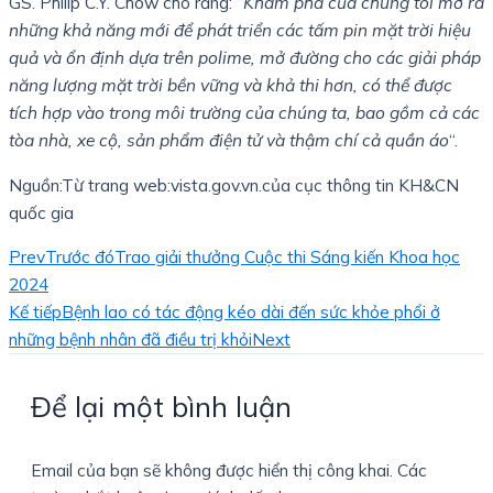
GS. Philip C.Y. Chow cho rằng: “
Khám phá của chúng tôi mở ra
những khả năng mới để phát triển các tấm pin mặt trời hiệu
quả và ổn định dựa trên polime, mở đường cho các giải pháp
năng lượng mặt trời bền vững và khả thi hơn, có thể được
tích hợp vào trong môi trường của chúng ta, bao gồm cả các
tòa nhà, xe cộ, sản phẩm điện tử và thậm chí cả quần áo
“.
Nguồn:Từ trang web:vista.gov.vn.của cục thông tin KH&CN
quốc gia
Prev
Trước đó
Trao giải thưởng Cuộc thi Sáng kiến Khoa học
2024
Kế tiếp
Bệnh lao có tác động kéo dài đến sức khỏe phổi ở
những bệnh nhân đã điều trị khỏi
Next
Để lại một bình luận
Email của bạn sẽ không được hiển thị công khai.
Các