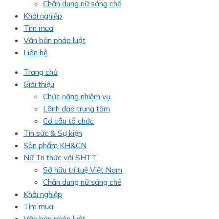
Chân dung nữ sáng chế
Khởi nghiệp
Tìm mua
Văn bản pháp luật
Liên hệ
Trang chủ
Giới thiệu
Chức năng nhiệm vụ
Lãnh đạo trung tâm
Cơ cấu tổ chức
Tin sức & Sự kiện
Sản phẩm KH&CN
Nữ Tri thức với SHTT
Sở hữu trí tuệ Việt Nam
Chân dung nữ sáng chế
Khởi nghiệp
Tìm mua
Văn bản pháp luật