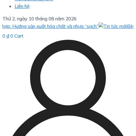
Liên hệ
Thứ 2, ngày 10 tháng 08 năm 2026
 Hướng sản xuất hóa chất và nhựa “sạch”
Bèo hoa dâ
0
₫
0
Cart