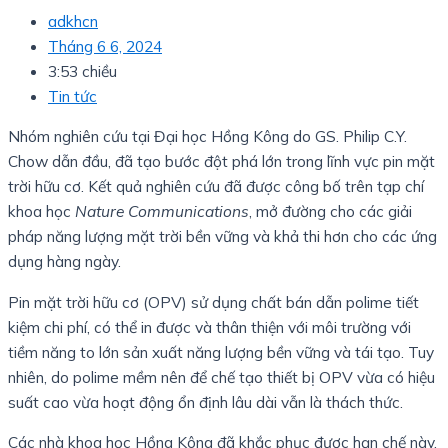
adkhcn
Tháng 6 6, 2024
3:53 chiều
Tin tức
Nhóm nghiên cứu tại Đại học Hồng Kông do GS. Philip C.Y.
Chow dẫn đầu, đã tạo bước đột phá lớn trong lĩnh vực pin mặt
trời hữu cơ. Kết quả nghiên cứu đã được công bố trên tạp chí
khoa học
Nature Communications
, mở đường cho các giải
pháp năng lượng mặt trời bền vững và khả thi hơn cho các ứng
dụng hàng ngày.
Pin mặt trời hữu cơ (OPV) sử dụng chất bán dẫn polime tiết
kiệm chi phí, có thể in được và thân thiện với môi trường với
tiềm năng to lớn sản xuất năng lượng bền vững và tái tạo. Tuy
nhiên, do polime mềm nên để chế tạo thiết bị OPV vừa có hiệu
suất cao vừa hoạt động ổn định lâu dài vẫn là thách thức.
Các nhà khoa học Hồng Kông đã khắc phục được hạn chế này.