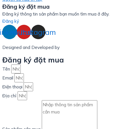
Đăng ký đặt mua
Đăng ký thông tin sản phẩm bạn muốn tìm mua ở đây.
Đăng ký
inkedin
Youtube
Instagram
Designed and Developed by
LinxHQ Việt Nam
Đăng ký đặt mua
Tên
Email
Điện thoại
Địa chỉ