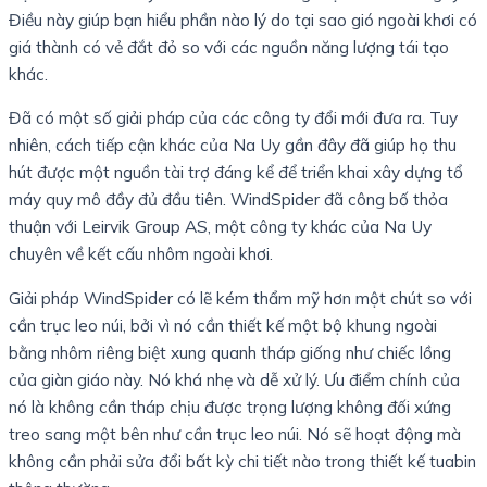
Điều này giúp bạn hiểu phần nào lý do tại sao gió ngoài khơi có
giá thành có vẻ đắt đỏ so với các nguồn năng lượng tái tạo
khác.
Đã có một số giải pháp của các công ty đổi mới đưa ra. Tuy
nhiên, cách tiếp cận khác của Na Uy gần đây đã giúp họ thu
hút được một nguồn tài trợ đáng kể để triển khai xây dựng tổ
máy quy mô đầy đủ đầu tiên. WindSpider đã công bố thỏa
thuận với Leirvik Group AS, một công ty khác của Na Uy
chuyên về kết cấu nhôm ngoài khơi.
Giải pháp WindSpider có lẽ kém thẩm mỹ hơn một chút so với
cần trục leo núi, bởi vì nó cần thiết kế một bộ khung ngoài
bằng nhôm riêng biệt xung quanh tháp giống như chiếc lồng
của giàn giáo này. Nó khá nhẹ và dễ xử lý. Ưu điểm chính của
nó là không cần tháp chịu được trọng lượng không đối xứng
treo sang một bên như cần trục leo núi. Nó sẽ hoạt động mà
không cần phải sửa đổi bất kỳ chi tiết nào trong thiết kế tuabin