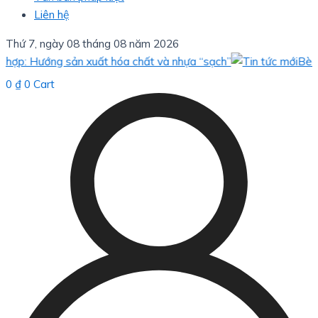
Liên hệ
Thứ 7, ngày 08 tháng 08 năm 2026
 Hướng sản xuất hóa chất và nhựa “sạch”
Bèo hoa dâ
0
₫
0
Cart