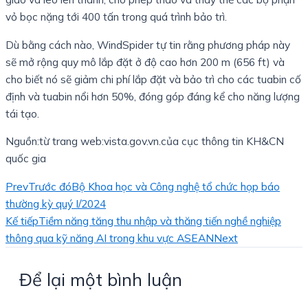
vỏ bọc nặng tới 400 tấn trong quá trình bảo trì.
Dù bằng cách nào, WindSpider tự tin rằng phương pháp này
sẽ mở rộng quy mô lắp đặt ở độ cao hơn 200 m (656 ft) và
cho biết nó sẽ giảm chi phí lắp đặt và bảo trì cho các tuabin cố
định và tuabin nổi hơn 50%, đóng góp đáng kể cho năng lượng
tái tạo.
Nguồn:từ trang web:vista.gov.vn.của cục thông tin KH&CN
quốc gia
Prev
Trước đó
Bộ Khoa học và Công nghệ tổ chức họp báo
thường kỳ quý I/2024
Kế tiếp
Tiềm năng tăng thu nhập và thăng tiến nghề nghiệp
thông qua kỹ năng AI trong khu vực ASEAN
Next
Để lại một bình luận