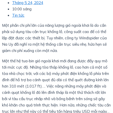
Tháng 5 24, 2024
10:00 sáng
Tin tức
Một phần chi phí lớn của năng lượng gió ngoài khơi là do cần
phải sử dụng tàu cần trục khổng lồ, công suất cao để có thể
lắp đặt được các thiết bị. Tuy nhiên, công ty Windspider của
Na Uy đã nghĩ ra một hệ thống cần trục siêu nhẹ, hứa hẹn sẽ
giảm chi phí xuống còn một nửa.
Một thế hệ tua-bin gió ngoài khơi mới đang được đẩy quy mô
tới mức cực độ. Những tòa tháp khổng lồ, cao hơn cả một số
tòa nhà chọc trời, với các bộ máy phát điện khổng lồ phía trên
đỉnh để hỗ trợ ba cánh quạt đủ dài có thể quét đường kính lớn
hơn 310 mét (1.017 ft)…. Việc nâng những máy phát điện và
cánh quạt khổng lồ đó lên đỉnh tháp là một thử thách rất lớn
bởi vì tàu cẩu trục nhấp nhô và bồng bềnh trên sóng sẽ gây
khó khăn cho quá trình thực hiện. Hơn nữa, những chiếc tàu cần
trục lớn như thế này có thể tiêu tốn hàng triệu USD mỗi ngày…