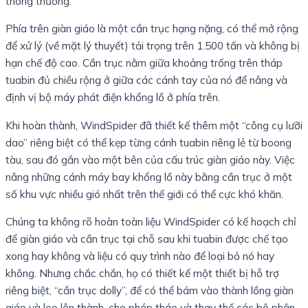
thông thường.
Phía trên giàn giáo là một cần trục hạng nặng, có thể mở rộng
để xử lý (về mặt lý thuyết) tải trọng trên 1.500 tấn và không bị
hạn chế độ cao. Cần trục nằm giữa khoảng trống trên tháp
tuabin đủ chiều rộng ở giữa các cánh tay của nó để nâng và
định vị bộ máy phát điện khổng lồ ở phía trên.
Khi hoàn thành, WindSpider đã thiết kế thêm một “công cụ lưỡi
dao” riêng biệt có thể kẹp từng cánh tuabin riêng lẻ từ boong
tàu, sau đó gắn vào một bên của cấu trúc giàn giáo này. Việc
nâng những cánh máy bay khổng lồ này bằng cần trục ở một
số khu vực nhiều gió nhất trên thế giới có thể cực khó khăn.
Chúng ta không rõ hoàn toàn liệu WindSpider có kế hoạch chỉ
để giàn giáo và cần trục tại chỗ sau khi tuabin được chế tạo
xong hay không và liệu có quy trình nào để loại bỏ nó hay
không. Nhưng chắc chắn, họ có thiết kế một thiết bị hỗ trợ
riêng biệt, “cần trục dolly”, để có thể bám vào thành lồng giàn
giáo và leo lên thành, cho phép tháo và thay thế các bộ phận