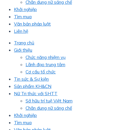
Chân dung nữ sáng chế
Khởi nghiệp
Tìm mua
Văn bản pháp luật
Liên hệ
Trang chủ
Giới thiệu
Chức năng nhiệm vụ
Lãnh đạo trung tâm
Cơ cấu tổ chức
Tin sức & Sự kiện
Sản phẩm KH&CN
Nữ Tri thức với SHTT
Sở hữu trí tuệ Việt Nam
Chân dung nữ sáng chế
Khởi nghiệp
Tìm mua
Văn bản pháp luật