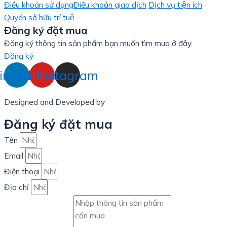
Điều khoản sử dụng
Điều khoản giao dịch
Dịch vụ tiện ích
Quyền sở hữu trí tuệ
Đăng ký đặt mua
Đăng ký thông tin sản phẩm bạn muốn tìm mua ở đây.
Đăng ký
inkedin
Youtube
Instagram
Designed and Developed by
LinxHQ Việt Nam
Đăng ký đặt mua
Tên
Email
Điện thoại
Địa chỉ