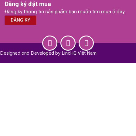
Đăng ký đặt mua
Đăng ký thông tin sản phẩm bạn muốn tìm mua ở đây.
ĐĂNG KÝ
L
Y
I
Designed and Developed by
i
o
n
LinxHQ Việt Nam
n
u
s
k
t
t
e
u
a
d
b
g
i
e
r
n
a
m