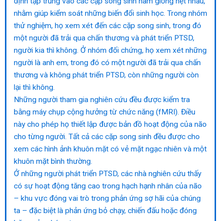
định tập trung vào các cặp song sinh nam giống hệt nhau,
nhằm giúp kiểm soát những biến đổi sinh học. Trong nhóm
thử nghiệm, họ xem xét đến các cặp song sinh, trong đó
một người đã trải qua chấn thương và phát triển PTSD,
người kia thì không. Ở nhóm đối chứng, họ xem xét những
người là anh em, trong đó có một người đã trải qua chấn
thương và không phát triển PTSD, còn những người còn
lại thì không.
Những người tham gia nghiên cứu đều được kiểm tra
bằng máy chụp cộng hưởng từ chức năng (fMRI). Điều
này cho phép họ thiết lập được bản đồ hoạt động của não
cho từng người. Tất cả các cặp song sinh đều được cho
xem các hình ảnh khuôn mặt có vẻ mặt ngạc nhiên và một
khuôn mặt bình thường.
Ở những người phát triển PTSD, các nhà nghiên cứu thấy
có sự hoạt động tăng cao trong hạch hạnh nhân của não
– khu vực đóng vai trò trong phản ứng sợ hãi của chúng
ta – đặc biệt là phản ứng bỏ chạy, chiến đấu hoặc đóng