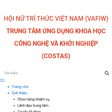
Nhảy
tới
nội
HỘI NỮ TRÍ THỨC VIỆT NAM (VAFIW)
dung
TRUNG TÂM ỨNG DỤNG KHOA HỌC
CÔNG NGHỆ VÀ KHỞI NGHIỆP
(COSTAS)
Menu
Trang chủ
Giới thiệu
Chức năng nhiệm vụ
Lãnh đạo trung tâm
Cơ cấu tổ chức