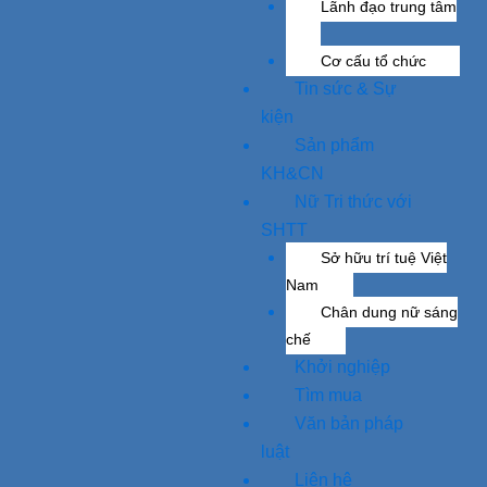
Lãnh đạo trung tâm
Cơ cấu tổ chức
Tin sức & Sự
kiện
Sản phẩm
KH&CN
Nữ Tri thức với
SHTT
Sở hữu trí tuệ Việt
Nam
Chân dung nữ sáng
chế
Khởi nghiệp
Tìm mua
Văn bản pháp
luật
Liên hệ