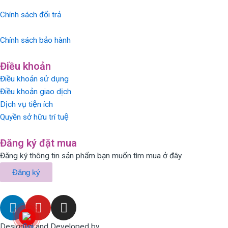
Chính sách đổi trả
Chính sách bảo hành
Điều khoản
Điều khoản sử dụng
Điều khoản giao dịch
Dịch vụ tiện ích
Quyền sở hữu trí tuệ
Đăng ký đặt mua
Đăng ký thông tin sản phẩm bạn muốn tìm mua ở đây.
Đăng ký
L
Y
I
i
o
n
n
u
s
Designed and Developed by
LinxHQ Việt Nam