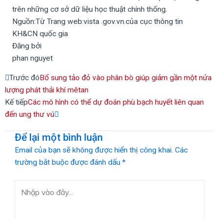
trên những cơ sở dữ liệu học thuật chính thống.
Nguồn:Từ Trang web:vista .gov.vn.của cục thông tin
KH&CN quốc gia
Đăng bởi
phan nguyet
Prev
Next
Trước đó
Bổ sung tảo đỏ vào phân bò giúp giảm gần một nửa
lượng phát thải khí mêtan
Kế tiếp
Các mô hình có thể dự đoán phù bạch huyết liên quan
đến ung thư vú
Để lại một bình luận
Email của bạn sẽ không được hiển thị công khai.
Các
trường bắt buộc được đánh dấu
*
Nhập
vào
đây...