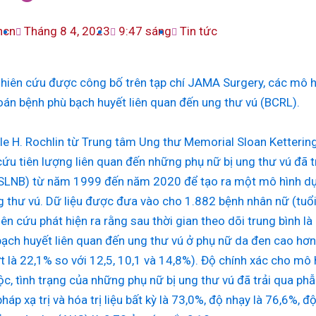
hcn
Tháng 8 4, 2023
9:47 sáng
Tin tức
iên cứu được công bố trên tạp chí JAMA Surgery, các mô hì
án bệnh phù bạch huyết liên quan đến ung thư vú (BCRL).
lle H. Rochlin từ Trung tâm Ung thư Memorial Sloan Ketterin
ứu tiên lượng liên quan đến những phụ nữ bị ung thư vú đã t
SLNB) từ năm 1999 đến năm 2020 để tạo ra một mô hình dự 
 thư vú. Dữ liệu được đưa vào cho 1.882 bệnh nhân nữ (tuổi t
ên cứu phát hiện ra rằng sau thời gian theo dõi trung bình
bạch huyết liên quan đến ung thư vú ở phụ nữ da đen cao hơn
ợt là 22,1% so với 12,5, 10,1 và 14,8%). Độ chính xác cho mô 
ộc, tình trạng của những phụ nữ bị ung thư vú đã trải qua ph
pháp xạ trị và hóa trị liệu bất kỳ là 73,0%, độ nhạy là 76,6%,