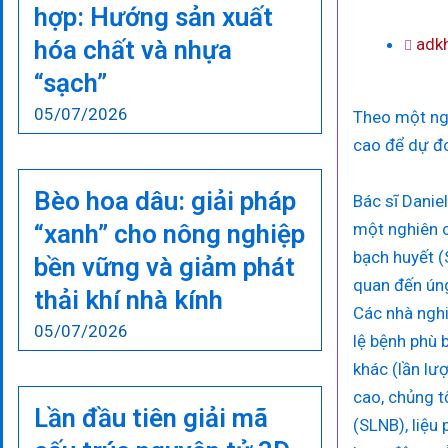
hợp: Hướng sản xuất
adk
hóa chất và nhựa
“sạch”
05/07/2026
Theo một ngh
cao để dự đo
Bèo hoa dâu: giải pháp
Bác sĩ Danie
“xanh” cho nông nghiệp
một nghiên c
bạch huyết (
bền vững và giảm phát
quan đến úng
thải khí nhà kính
Các nhà nghi
05/07/2026
lệ bệnh phù 
khác (lần lư
cao, chủng t
Lần đầu tiên giải mã
(SLNB), liệu 