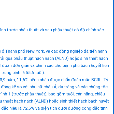
nh trước phẫu thuật và sau phẫu thuật có độ chính xác
g ở Thành phố New York, và các đồng nghiệp đã tiến hành
rải qua phẫu thuật hạch nách (ALND) hoặc sinh thiết hạch
đoán đơn giản và chính xác cho bệnh phù bạch huyết liên
rung bình là 55,6 tuổi).
 là 3,9 năm, 11,6% bệnh nhân được chẩn đoán mắc BCRL. Tỷ
 đáng kể so với phụ nữ châu Á, da trắng và các chủng tộc
hình 1 (trước phẫu thuật), bao gồm tuổi, cân nặng, chiều
ẫu thuật hạch nách (ALND) hoặc sinh thiết hạch bạch huyết
 độ đặc hiệu là 72,5% và diện tích dưới đường cong đặc tính