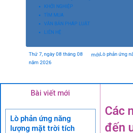
KHỞI NGHIỆP
TÌM MUA
VĂN BẢN PHÁP LUẬT
LIÊN HỆ
Thứ 7, ngày 08 tháng 08
Lò phản ứng năng lượ
năm 2026
Bài viết mới
Các m
Lò phản ứng năng
đến u
lượng mặt trời tích