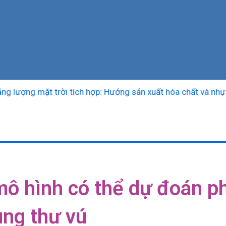
ng mặt trời tích hợp: Hướng sản xuất hóa chất và nhựa “sạc
ô hình có thể dự đoán ph
ng thư vú