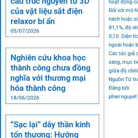
cấu trúc nguyên tử 3D
hoạt động củ
của vật liệu sắt điện
Đối với mô h
nách hoặc si
relaxor bí ẩn
81,1%, độ nh
05/07/2026
0,10. Diện t
ngoài hoặc b
Các tác giả 
Nghiên cứu khoa học
sàng, mục ti
thành công chưa đồng
giữa độ chính
nghĩa với thương mại
Nguồn:Từ tra
hóa thành công
Đăng bởi
phan nguyet
18/06/2026
“Sạc lại” dây thần kinh
tổn thương: Hướng