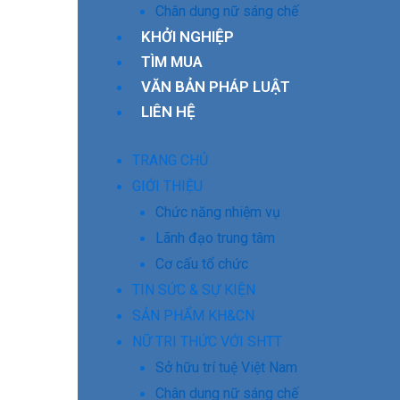
Chân dung nữ sáng chế
KHỞI NGHIỆP
TÌM MUA
VĂN BẢN PHÁP LUẬT
LIÊN HỆ
TRANG CHỦ
GIỚI THIỆU
Chức năng nhiệm vụ
Lãnh đạo trung tâm
Cơ cấu tổ chức
TIN SỨC & SỰ KIỆN
SẢN PHẨM KH&CN
NỮ TRI THỨC VỚI SHTT
Sở hữu trí tuệ Việt Nam
Chân dung nữ sáng chế