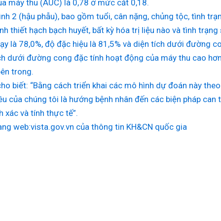
a máy thu (AUC) là 0,78 ở mức cắt 0,18.
ình 2 (hậu phẫu), bao gồm tuổi, cân nặng, chủng tộc, tình trạ
nh thiết hạch bạch huyết, bất kỳ hóa trị liệu nào và tình trạ
ạy là 78,0%, độ đặc hiệu là 81,5% và diện tích dưới đường 
ích dưới đường cong đặc tính hoạt động của máy thu cao hơn
ên trong.
cho biết: “Bằng cách triển khai các mô hình dự đoán này th
êu của chúng tôi là hướng bệnh nhân đến các biện pháp can 
 xác và tính thực tế”.
ng web:vista.gov.vn của thông tin KH&CN quốc gia