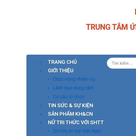
Nhảy
tới
nội
TRUNG TÂM Ứ
dung
TRANG CHỦ
GIỚI THIỆU
Chức năng nhiệm vụ
Lãnh đạo trung tâm
Cơ cấu tổ chức
TIN SỨC & SỰ KIỆN
SẢN PHẨM KH&CN
NỮ TRI THỨC VỚI SHTT
Sở hữu trí tuệ Việt Nam