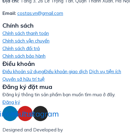
Địa chỉ:
Tầng 3, 26 Lê Trọng Tấn, Quận Thanh Xuân, Hà Nội
Email:
costas.vn@gmail.com
Chính sách
Chính sách thanh toán
Chính sách vận chuyển
Chính sách đổi trả
Chính sách bảo hành
Điều khoản
Điều khoản sử dụng
Điều khoản giao dịch
Dịch vụ tiện ích
Quyền sở hữu trí tuệ
Đăng ký đặt mua
Đăng ký thông tin sản phẩm bạn muốn tìm mua ở đây.
Đăng ký
inkedin
Youtube
Instagram
Designed and Developed by
LinxHQ Việt Nam