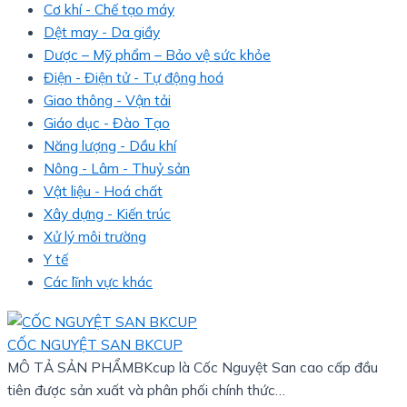
Cơ khí - Chế tạo máy
Dệt may - Da giầy
Dược – Mỹ phẩm – Bảo vệ sức khỏe
Điện - Điện tử - Tự động hoá
Giao thông - Vận tải
Giáo dục - Đào Tạo
Năng lượng - Dầu khí
Nông - Lâm - Thuỷ sản
Vật liệu - Hoá chất
Xây dựng - Kiến trúc
Xử lý môi trường
Y tế
Các lĩnh vực khác
CỐC NGUYỆT SAN BKCUP
MÔ TẢ SẢN PHẨMBKcup là Cốc Nguyệt San cao cấp đầu
tiên được sản xuất và phân phối chính thức…