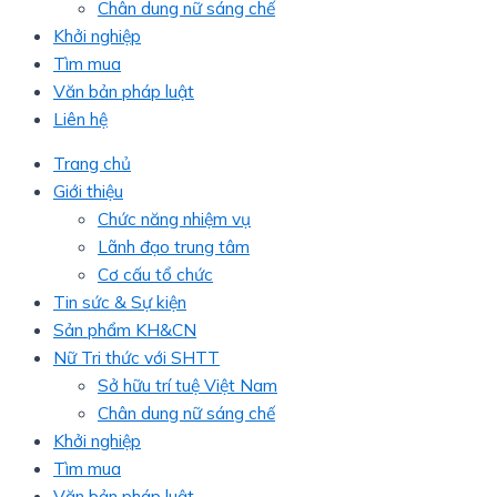
Chân dung nữ sáng chế
Khởi nghiệp
Tìm mua
Văn bản pháp luật
Liên hệ
Trang chủ
Giới thiệu
Chức năng nhiệm vụ
Lãnh đạo trung tâm
Cơ cấu tổ chức
Tin sức & Sự kiện
Sản phẩm KH&CN
Nữ Tri thức với SHTT
Sở hữu trí tuệ Việt Nam
Chân dung nữ sáng chế
Khởi nghiệp
Tìm mua
Văn bản pháp luật