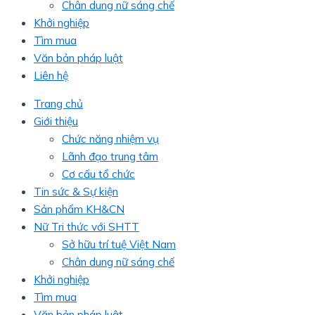
Chân dung nữ sáng chế
Khởi nghiệp
Tìm mua
Văn bản pháp luật
Liên hệ
Trang chủ
Giới thiệu
Chức năng nhiệm vụ
Lãnh đạo trung tâm
Cơ cấu tổ chức
Tin sức & Sự kiện
Sản phẩm KH&CN
Nữ Tri thức với SHTT
Sở hữu trí tuệ Việt Nam
Chân dung nữ sáng chế
Khởi nghiệp
Tìm mua
Văn bản pháp luật