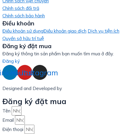
Chính sách vận chuyển
Chính sách đổi trả
Chính sách bảo hành
Điều khoản
Điều khoản sử dụng
Điều khoản giao dịch
Dịch vụ tiện ích
Quyền sở hữu trí tuệ
Đăng ký đặt mua
Đăng ký thông tin sản phẩm bạn muốn tìm mua ở đây.
Đăng ký
inkedin
Youtube
Instagram
Designed and Developed by
LinxHQ Việt Nam
Đăng ký đặt mua
Tên
Email
Điện thoại