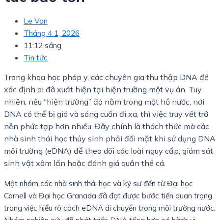
Le Van
Tháng 4 1, 2026
11:12 sáng
Tin tức
Trong khoa học pháp y, các chuyên gia thu thập DNA để
xác định ai đã xuất hiện tại hiện trường một vụ án. Tuy
nhiên, nếu “hiện trường” đó nằm trong một hồ nước, nơi
DNA có thể bị gió và sóng cuốn đi xa, thì việc truy vết trở
nên phức tạp hơn nhiều. Đây chính là thách thức mà các
nhà sinh thái học thủy sinh phải đối mặt khi sử dụng DNA
môi trường (eDNA) để theo dõi các loài nguy cấp, giám sát
sinh vật xâm lấn hoặc đánh giá quần thể cá.
Một nhóm các nhà sinh thái học và kỹ sư đến từ Đại học
Cornell và Đại học Granada đã đạt được bước tiến quan trọng
trong việc hiểu rõ cách eDNA di chuyển trong môi trường nước.
Nhóm nghiên cứu đã phát triển DNA tổng hợp có hành vi