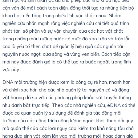
sinh học và sinh thái học đã cho phép các nhà khoa học tiếp
cận vấn đề một cách toàn diện, đồng thời tạo ra những tiến bộ
khoa học nền tảng trong nhiều lĩnh vực khác nhau. Nhóm
nghiên cứu nhấn mạnh rằng việc nghiên cứu chi tiết quá trình
phát tán, số phận và sự vận chuyển của các hạt vật chất
trong những môi trường nước có mức độ xáo trộn và trộn lẫn
cao là yếu tố then chốt để quản lý hiệu quả các nguồn tài
nguyên nước ngọt, cửa sông và vùng ven biển. Cách tiếp cận
mới này được đánh giá là có thể tạo ra bước ngoặt trong lĩnh
vực này.
DNA môi trường hiện được xem là công cụ rẻ hơn, nhanh hơn
và chính xác hơn cho các nhà quản lý tài nguyên cá và động
vật hoang dã so với các phương pháp khảo sát truyền thống
như đánh bắt trực tiếp. Theo các nhà nghiên cứu, eDNA có thể
được cơ quan quản lý sử dụng để đánh giá tác động môi
trường của các công trình năng lượng ngoài khơi, theo dõi quy
mô quần thể của các loài nguy cấp, kiểm tra khả năng tàu chở
hàng đưa sinh vật xâm lấn vào môi trường mới, hoặc đánh giá