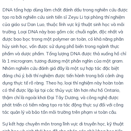
DNA tổng hợp dùng làm chất đánh dấu trong nghiên cứu được
tạo ra bởi nghiên cứu sinh tiến sĩ Zeyu Li tại phòng thí nghiệm
của giáo sư Dan Luo, thuộc lĩnh vực kỹ thuật sinh học và môi
trường. Loại DNA này bao gồm các chuỗi ngắn, độc nhất và
được bao bọc trong một polymer an toàn, có khả năng phân
hủy sinh học, vốn được sử dụng phổ biến trong ngành thực
phẩm và dược phẩm. Tổng lượng DNA được thả xuống hồ chỉ
là 1 microgram, tương đương một phần nghìn của một gram.
Nhóm nghiên cứu đánh giá đây là một sự hợp tác đặc biệt
đáng chú ý, bởi thí nghiệm được tiến hành trong bối cảnh ứng
dụng thực tế rõ ràng. Theo họ, loại thí nghiệm này hoàn toàn
có thể được lặp lại tại các thủy vực lớn hơn như hồ Ontario,
thậm chí là ngoài khơi Đại Tây Dương, và công nghệ được
phát triển có tiềm năng tạo ra tác động thực sự đối với công
tác quản lý và bảo tồn môi trường trên phạm vi toàn cầu.
Sự kết hợp chuyên môn trong lĩnh vực di truyền học, kỹ thuật