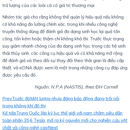
trữ lượng của các loài cá có giá trị thương mại.
Nhóm tác giả cho rằng không thể quản lý hiệu quả nếu không
có khả năng đo lường chính xác, trong khi nhiều công nghệ
truyền thống dùng để đánh giá đa dạng sinh học lại quá tốn
công, tốn kém hoặc thậm chí không khả thi. Trước thực trạng
suy giảm nhanh chóng của đa dạng sinh học trong các hệ sinh
thái thủy sinh, các công cụ hiệu quả và có khả năng mở rộng
để đánh giá và theo dõi sự thay đổi theo thời gian là điều cấp
thiết, và eDNA được xem là một trong những công cụ đáp ứng
được yêu cầu đó.
Nguồn: N.P.A (NASTIS), theo ĐH Cornell
Prev
Trước đó
Một lượng nhựa đáng báo động đang trôi nổi
trong không khí đô thị
Kế tiếp
Trung Quốc lập kỷ lục thế giới với nam châm siêu dẫn
toàn phần 35,6 Tesla, mở ra kỷ nguyên mới cho nghiên cứu vật
chất và công nghệ cao
Next