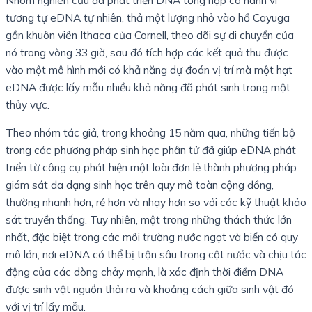
tương tự eDNA tự nhiên, thả một lượng nhỏ vào hồ Cayuga
gần khuôn viên Ithaca của Cornell, theo dõi sự di chuyển của
nó trong vòng 33 giờ, sau đó tích hợp các kết quả thu được
vào một mô hình mới có khả năng dự đoán vị trí mà một hạt
eDNA được lấy mẫu nhiều khả năng đã phát sinh trong một
thủy vực.
Theo nhóm tác giả, trong khoảng 15 năm qua, những tiến bộ
trong các phương pháp sinh học phân tử đã giúp eDNA phát
triển từ công cụ phát hiện một loài đơn lẻ thành phương pháp
giám sát đa dạng sinh học trên quy mô toàn cộng đồng,
thường nhanh hơn, rẻ hơn và nhạy hơn so với các kỹ thuật khảo
sát truyền thống. Tuy nhiên, một trong những thách thức lớn
nhất, đặc biệt trong các môi trường nước ngọt và biển có quy
mô lớn, nơi eDNA có thể bị trộn sâu trong cột nước và chịu tác
động của các dòng chảy mạnh, là xác định thời điểm DNA
được sinh vật nguồn thải ra và khoảng cách giữa sinh vật đó
với vị trí lấy mẫu.