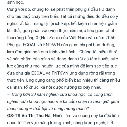
sinh học.
Cùng với đó, chúng tôi sẽ phát triển phụ gia dầu FO dành
cho tàu thuỷ chạy trên biển. Tất cả những điều đó đều có ý
nghĩa rất lớn, mang lại lợi ích kép, tiết kiệm nhiên liệu, giảm
khí thải, góp phần vào việc thực hiện mục tiêu giảm phát
thải ròng bằng 0 (Net Zero) của Việt Nam vào năm 2050.
Phụ gia ECOAL và FNT6VN còn giảm chi phí bảo dưỡng,
làm đơn giản hoá quá trình vận hành… Chúng tôi hiểu rất rõ
về sản phẩm của mình và đang dành tất cả tâm huyết, sức
lực cũng như mọi nguồn lực của mình để làm sao tiếp tục
đưa phụ gia ECOAL và FNT6VN ứng dụng rộng rãi trong
thực tiễn. Ứng dụng càng phổ biến bao nhiêu thì càng nhiều
cá nhân, tổ chức, xã hội được hưởng lợi bấy nhiêu.
– Trong hơn 30 năm nghiên cứu khoa học, có công trình
nghiên cứu khoa học nào mà bà cảm nhận rõ ranh giới giữa
thành công – thất bại vô cùng mong manh?
GS-TS Vũ Thị Thu Hà:
Nhiều lắm và chung quy lại đều liên
quan tới lĩnh vực năng lượng xanh, năng lượng sạch, tiết