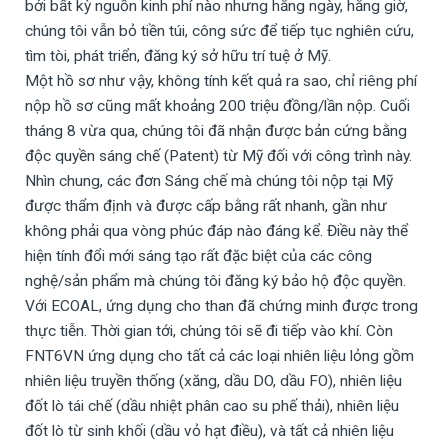
bởi bất kỳ nguồn kinh phí nào nhưng hằng ngày, hằng giờ,
chúng tôi vẫn bỏ tiền túi, công sức để tiếp tục nghiên cứu,
tìm tòi, phát triển, đăng ký sở hữu trí tuệ ở Mỹ.
Một hồ sơ như vậy, không tính kết quả ra sao, chỉ riêng phí
nộp hồ sơ cũng mất khoảng 200 triệu đồng/lần nộp. Cuối
tháng 8 vừa qua, chúng tôi đã nhận được bản cứng bằng
độc quyền sáng chế (Patent) từ Mỹ đối với công trình này.
Nhìn chung, các đơn Sáng chế mà chúng tôi nộp tại Mỹ
được thẩm định và được cấp bằng rất nhanh, gần như
không phải qua vòng phúc đáp nào đáng kể. Điều này thể
hiện tính đổi mới sáng tạo rất đặc biệt của các công
nghệ/sản phẩm mà chúng tôi đăng ký bảo hộ độc quyền.
Với ECOAL, ứng dụng cho than đã chứng minh được trong
thực tiễn. Thời gian tới, chúng tôi sẽ đi tiếp vào khí. Còn
FNT6VN ứng dụng cho tất cả các loại nhiên liệu lỏng gồm
nhiên liệu truyền thống (xăng, dầu DO, dầu FO), nhiên liệu
đốt lò tái chế (dầu nhiệt phân cao su phế thải), nhiên liệu
đốt lò từ sinh khối (dầu vỏ hạt điều), và tất cả nhiên liệu