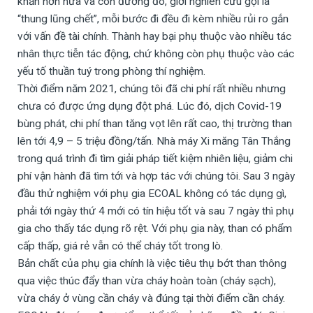
khăn hơn nữa và con đường đó, giới nghiên cứu gọi là
“thung lũng chết”, mỗi bước đi đều đi kèm nhiều rủi ro gắn
với vấn đề tài chính. Thành hay bại phụ thuộc vào nhiều tác
nhân thực tiễn tác động, chứ không còn phụ thuộc vào các
yếu tố thuần tuý trong phòng thí nghiệm.
Thời điểm năm 2021, chúng tôi đã chi phí rất nhiều nhưng
chưa có được ứng dụng đột phá. Lúc đó, dịch Covid-19
bùng phát, chi phí than tăng vọt lên rất cao, thị trường than
lên tới 4,9 – 5 triệu đồng/tấn. Nhà máy Xi măng Tân Thắng
trong quá trình đi tìm giải pháp tiết kiệm nhiên liệu, giảm chi
phí vận hành đã tìm tới và hợp tác với chúng tôi. Sau 3 ngày
đầu thử nghiệm với phụ gia ECOAL không có tác dụng gì,
phải tới ngày thứ 4 mới có tín hiệu tốt và sau 7 ngày thì phụ
gia cho thấy tác dụng rõ rệt. Với phụ gia này, than có phẩm
cấp thấp, giá rẻ vẫn có thể cháy tốt trong lò.
Bản chất của phụ gia chính là việc tiêu thụ bớt than thông
qua việc thúc đẩy than vừa cháy hoàn toàn (cháy sạch),
vừa cháy ở vùng cần cháy và đúng tại thời điểm cần cháy.