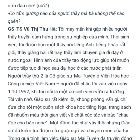
nữa đâu nhé! (cười).
-Có tấm gương nào của người thầy mà bà không thể nào
quên?
GS-TS Vũ Thị Thu Hà:
Tôi may mắn khi gặp nhiều người
thầy truyền cảm hứng trong sự nghiệp của mình. Thời sinh
viên, tôi được học một thầy nói tiếng Anh, tiếng Pháp rất
giỏi, thầy giảng bài rất hay, thầy làm chuyên gia đi dạy ở
nước ngoài. Hình ảnh của thầy tạo động lực giúp tôi muốn
được tiếp tục đi học sau đại học ở các nước phát triển.
Người thầy thứ 2 là Cố giáo sư Mai Tuyên ở Viện Hóa học
Công nghiệp Việt Nam – người đã nhận tôi vào viện ngày
1.10.1992, khi tôi mới là một cô sinh viên vừa ra trường.
Tôi vẫn nhớ, Giáo sư rất kiệm lời, không phỏng vấn gì, chỉ
đưa cho tôi một cuốn sách khoa học tiếng Nga, trang sách
đã nhuốm màu thời gian viết về chất xúc tác và bảo “cháu
đọc cho bác nghe”. Một động tác như vậy thôi nhưng Giáo
sư đã kiểm tra được cả ngoại ngữ và chuyên môn của tôi.
Trong quá trình làm việc, Giáo sư Mai Tuyên đã truyền động