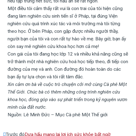
nếu tập trung hết sức, tôi nấu ăn sẽ rất ngon.
Một điều tôi cảm thấy rất vui là con trai của tôi hiện cũng
đang làm nghiên cứu sinh tiến sĩ ở Pháp, tại đúng Viện
nghiên cứu quá trình xúc tác và môi trường mà tôi từng
theo học. Ở bên Pháp, con gặp được nhiều người thầy,
người bạn của tôi và con rất tự hào về mẹ. Bây giờ, bạn ấy
còn say mê nghiên cứu khoa học hơn cả mẹ!
Con gái của tôi đang học lớp 12 và nhiều khả năng cũng sẽ
trở thành một nhà nghiên cứu hoá học tiếp theo, đi tiếp con
đường của mẹ và anh. Con đường đó hoàn toàn do các
bạn ấy tự lựa chọn và tôi rất tâm đắc.
Xin cảm ơn bà về cuộc trò chuyện cởi mở cùng Cà phê Một
Thế Giới. Chúc bà có thêm những công trình nghiên cứu
khoa học, đóng góp vào sự phát triển trong kỷ nguyên vươn
mình của đất nước.
Nguồn: Lê Minh Đức – Mục Cà phê Một Thế giới
Prev
Next
Trước đó
Dưa hấu mang lại lợi ích sức khỏe bất ngờ