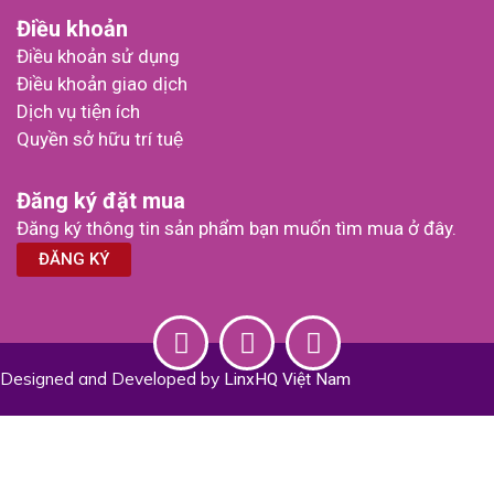
Điều khoản
Điều khoản sử dụng
Điều khoản giao dịch
Dịch vụ tiện ích
Quyền sở hữu trí tuệ
Đăng ký đặt mua
Đăng ký thông tin sản phẩm bạn muốn tìm mua ở đây.
ĐĂNG KÝ
L
Y
I
Designed and Developed by
i
o
n
LinxHQ Việt Nam
n
u
s
k
t
t
e
u
a
d
b
g