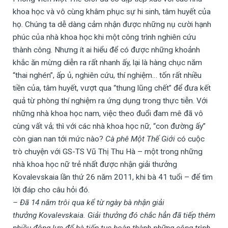
khoa học và vô cùng khâm phục sự hi sinh, tâm huyết của
họ. Chúng ta dễ dàng cảm nhận được những nụ cười hạnh
phúc của nhà khoa học khi một công trình nghiên cứu
thành công. Nhưng ít ai hiểu để có được những khoảnh
khắc ăn mừng diễn ra rất nhanh ấy, lại là hàng chục năm
“thai nghén”, ấp ủ, nghiên cứu, thí nghiệm… tốn rất nhiều
tiền của, tâm huyết, vượt qua “thung lũng chết” để đưa kết
quả từ phòng thí nghiệm ra ứng dụng trong thực tiễn. Với
những nhà khoa học nam, việc theo đuổi đam mê đã vô
cùng vất vả; thì với các nhà khoa học nữ, “con đường ấy”
còn gian nan tới mức nào?
Cà phê Một Thế Giới
có cuộc
trò chuyện với GS-TS Vũ Thị Thu Hà – một trong những
nhà khoa học nữ trẻ nhất được nhận giải thưởng
Kovalevskaia lần thứ 26 năm 2011, khi bà 41 tuổi – để tìm
lời đáp cho câu hỏi đó.
– Đã 14 năm trôi qua kể từ ngày bà nhận giải
thưởng Kovalevskaia. Giải thưởng đó chắc hẳn đã tiếp thêm
nhiều động lực để bà tiếp tục hoàn thành những công trình