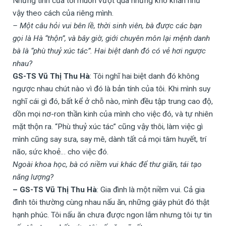
Nhưng tính của tôi muốn vượt qua những khó khăn như
vậy theo cách của riêng mình.
– Một câu hỏi vui bên lề, thời sinh viên, bà được các bạn
gọi là Hà “thộn”, và bây giờ, giới chuyên môn lại mệnh danh
bà là “phù thuỷ xúc tác”. Hai biệt danh đó có vẻ hơi ngược
nhau?
GS-TS Vũ Thị Thu Hà
: Tôi nghĩ hai biệt danh đó không
ngược nhau chút nào vì đó là bản tính của tôi. Khi mình suy
nghĩ cái gì đó, bất kể ở chỗ nào, mình đều tập trung cao độ,
dồn mọi nơ-ron thần kinh của mình cho việc đó, và tự nhiên
mặt thộn ra. “Phù thuỷ xúc tác” cũng vậy thôi, làm việc gì
mình cũng say sưa, say mê, dành tất cả mọi tâm huyết, trí
não, sức khoẻ… cho việc đó.
Ngoài khoa học, bà có niềm vui khác để thư giãn, tái tạo
năng lượng?
– GS-TS Vũ Thị Thu Hà
: Gia đình là một niềm vui. Cả gia
đình tôi thường cùng nhau nấu ăn, những giây phút đó thật
hạnh phúc. Tôi nấu ăn chưa được ngon lắm nhưng tôi tự tin