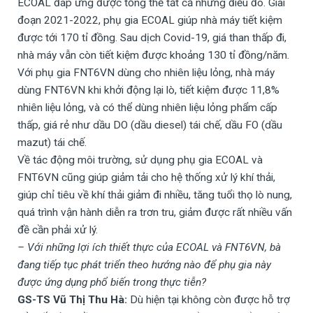
ECOAL đáp ứng được tổng thể tất cả những điều đó. Giai
đoạn 2021-2022, phụ gia ECOAL giúp nhà máy tiết kiệm
được tới 170 tỉ đồng. Sau dịch Covid-19, giá than thấp đi,
nhà máy vẫn còn tiết kiệm được khoảng 130 tỉ đồng/năm.
Với phụ gia FNT6VN dùng cho nhiên liệu lỏng, nhà máy
dùng FNT6VN khi khởi động lại lò, tiết kiệm được 11,8%
nhiên liệu lỏng, và có thể dùng nhiên liệu lỏng phẩm cấp
thấp, giá rẻ như dầu DO (dầu diesel) tái chế, dầu FO (dầu
mazut) tái chế.
Về tác động môi trường, sử dụng phụ gia ECOAL và
FNT6VN cũng giúp giảm tải cho hệ thống xử lý khí thải,
giúp chỉ tiêu về khí thải giảm đi nhiều, tăng tuổi thọ lò nung,
quá trình vận hành diễn ra trơn tru, giảm được rất nhiều vấn
đề cần phải xử lý.
– Với những lợi ích thiết thực của ECOAL và FNT6VN, bà
đang tiếp tục phát triển theo hướng nào để phụ gia này
được ứng dụng phổ biến trong thực tiễn?
GS-TS Vũ Thị Thu Hà:
Dù hiện tại không còn được hỗ trợ