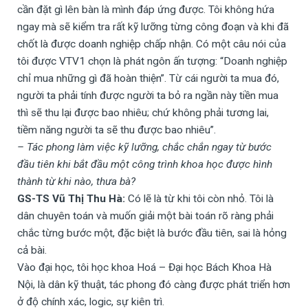
cần đặt gì lên bàn là mình đáp ứng được. Tôi không hứa
ngay mà sẽ kiểm tra rất kỹ lưỡng từng công đoạn và khi đã
chốt là được doanh nghiệp chấp nhận. Có một câu nói của
tôi được VTV1 chọn là phát ngôn ấn tượng: “Doanh nghiệp
chỉ mua những gì đã hoàn thiện”. Từ cái người ta mua đó,
người ta phải tính được người ta bỏ ra ngần này tiền mua
thì sẽ thu lại được bao nhiêu; chứ không phải tương lai,
tiềm năng người ta sẽ thu được bao nhiêu”.
– Tác phong làm việc kỹ lưỡng, chắc chắn ngay từ bước
đầu tiên khi bắt đầu một công trình khoa học được hình
thành từ khi nào, thưa bà?
GS-TS Vũ Thị Thu Hà:
Có lẽ là từ khi tôi còn nhỏ. Tôi là
dân chuyên toán và muốn giải một bài toán rõ ràng phải
chắc từng bước một, đặc biệt là bước đầu tiên, sai là hỏng
cả bài.
Vào đại học, tôi học khoa Hoá – Đại học Bách Khoa Hà
Nội, là dân kỹ thuật, tác phong đó càng được phát triển hơn
ở độ chính xác, logic, sự kiên trì.