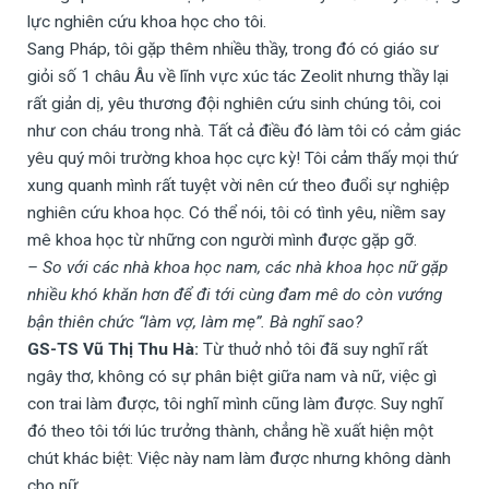
lực nghiên cứu khoa học cho tôi.
Sang Pháp, tôi gặp thêm nhiều thầy, trong đó có giáo sư
giỏi số 1 châu Âu về lĩnh vực xúc tác Zeolit nhưng thầy lại
rất giản dị, yêu thương đội nghiên cứu sinh chúng tôi, coi
như con cháu trong nhà. Tất cả điều đó làm tôi có cảm giác
yêu quý môi trường khoa học cực kỳ! Tôi cảm thấy mọi thứ
xung quanh mình rất tuyệt vời nên cứ theo đuổi sự nghiệp
nghiên cứu khoa học. Có thể nói, tôi có tình yêu, niềm say
mê khoa học từ những con người mình được gặp gỡ.
– So với các nhà khoa học nam, các nhà khoa học nữ gặp
nhiều khó khăn hơn để đi tới cùng đam mê do còn vướng
bận thiên chức “làm vợ, làm mẹ”. Bà nghĩ sao?
GS-TS Vũ Thị Thu Hà:
Từ thuở nhỏ tôi đã suy nghĩ rất
ngây thơ, không có sự phân biệt giữa nam và nữ, việc gì
con trai làm được, tôi nghĩ mình cũng làm được. Suy nghĩ
đó theo tôi tới lúc trưởng thành, chẳng hề xuất hiện một
chút khác biệt: Việc này nam làm được nhưng không dành
cho nữ…