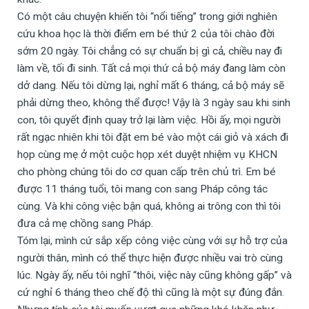
Có một câu chuyện khiến tôi “nổi tiếng” trong giới nghiên
cứu khoa học là thời điểm em bé thứ 2 của tôi chào đời
sớm 20 ngày. Tôi chẳng có sự chuẩn bị gì cả, chiều nay đi
làm về, tối đi sinh. Tất cả mọi thứ cả bộ máy đang làm còn
dở dang. Nếu tôi dừng lại, nghỉ mất 6 tháng, cả bộ máy sẽ
phải dừng theo, không thể được! Vậy là 3 ngày sau khi sinh
con, tôi quyết định quay trở lại làm việc. Hồi ấy, mọi người
rất ngạc nhiên khi tôi đặt em bé vào một cái giỏ và xách đi
họp cùng mẹ ở một cuộc họp xét duyệt nhiệm vụ KHCN
cho phòng chúng tôi do cơ quan cấp trên chủ trì. Em bé
được 11 tháng tuổi, tôi mang con sang Pháp công tác
cùng. Và khi công việc bận quá, không ai trông con thì tôi
đưa cả mẹ chồng sang Pháp.
Tóm lại, mình cứ sắp xếp công việc cùng với sự hỗ trợ của
người thân, mình có thể thực hiện được nhiều vai trò cùng
lúc. Ngày ấy, nếu tôi nghĩ “thôi, việc này cũng không gấp” và
cứ nghỉ 6 tháng theo chế độ thì cũng là một sự đúng đắn.