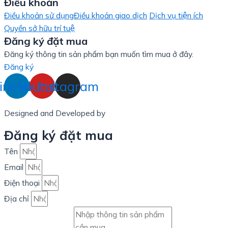
Điều khoản
Điều khoản sử dụng
Điều khoản giao dịch
Dịch vụ tiện ích
Quyền sở hữu trí tuệ
Đăng ký đặt mua
Đăng ký thông tin sản phẩm bạn muốn tìm mua ở đây.
Đăng ký
inkedin
Youtube
Instagram
Designed and Developed by
LinxHQ Việt Nam
Đăng ký đặt mua
Tên
Email
Điện thoại
Địa chỉ