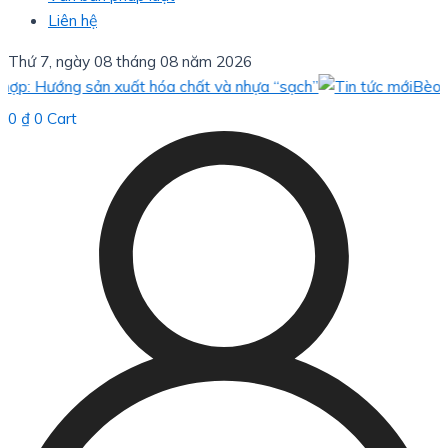
Liên hệ
Thứ 7, ngày 08 tháng 08 năm 2026
Hướng sản xuất hóa chất và nhựa “sạch”
Bèo hoa dâu
0
₫
0
Cart