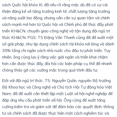
sách Quốc hội khóa XI, đã nêu rõ rằng mặc dù đã có sự cải
thiện đáng kể về tăng trưởng kinh tế, chất lượng tăng trưởng
và năng suất lao động, nhưng vẫn cần sự quan tâm và chính
sách mạnh mẽ hơn từ Quốc hội và Chính phủ để thúc đẩy phát
triển KH&CN, chuyển giao công nghệ và tận dụng đội ngũ trí
thức KH&CN. PGS. TS Đặng Văn Thanh cũng đã đề xuất một
số giải pháp, như áp dụng chính sách tài khóa nới lỏng và dành
35% tổng chi ngân sách nhà nước cho đầu tư phát triển. Tuy
nhiên, ông cũng lưu ý rằng việc giải ngân và triển khai chậm
hơn cần được thúc đẩy, đòi hỏi các biện pháp cụ thể để nhanh
chóng tháo gỡ các vướng mắc trong quá trình đầu tư.
Đối với đội ngũ trí thức, TS. Nguyễn Quân, nguyên Bộ trưởng
Bộ Khoa học và Công nghệ và Chủ tịch Hội Tự động hóa Việt
Nam, đã đề xuất cần thiết lập một Luật về hội nghề nghiệp để
đáp ứng nhu cầu phát triển xã hội. Ông cũng đề xuất tăng
cường kiểm tra và giám sát để đảm bảo các quyết định, thông
tư và chính sách đã được thực hiện một cách nghiêm túc và