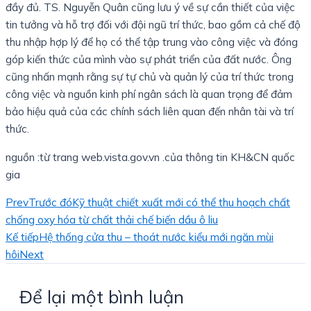
đầy đủ. TS. Nguyễn Quân cũng lưu ý về sự cần thiết của việc
tin tưởng và hỗ trợ đối với đội ngũ trí thức, bao gồm cả chế độ
thu nhập hợp lý để họ có thể tập trung vào công việc và đóng
góp kiến thức của mình vào sự phát triển của đất nước. Ông
cũng nhấn mạnh rằng sự tự chủ và quản lý của trí thức trong
công việc và nguồn kinh phí ngân sách là quan trọng để đảm
bảo hiệu quả của các chính sách liên quan đến nhân tài và trí
thức.
nguồn :từ trang web.vista.gov.vn .của thông tin KH&CN quốc
gia
Prev
Trước đó
Kỹ thuật chiết xuất mới có thể thu hoạch chất
chống oxy hóa từ chất thải chế biến dầu ô liu
Kế tiếp
Hệ thống cửa thu – thoát nước kiểu mới ngăn mùi
hôi
Next
Để lại một bình luận