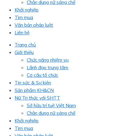
Chân dung nữ sáng chế
Khởi nghiệp
Tìm mua
Văn bản pháp luật
Liên hệ
Trang chủ
Giới thiệu
Chức năng nhiệm vụ
Lãnh đạo trung tâm
Cơ cấu tổ chức
Tin sức & Sự kiện
Sản phẩm KH&CN
Nữ Tri thức với SHTT
Sở hữu trí tuệ Việt Nam
Chân dung nữ sáng chế
Khởi nghiệp
Tìm mua
Văn bản pháp luật