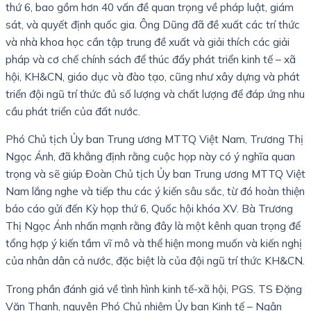
thứ 6, bao gồm hơn 40 vấn đề quan trọng về pháp luật, giám
sát, và quyết định quốc gia. Ông Dũng đã đề xuất các trí thức
và nhà khoa học cần tập trung đề xuất và giải thích các giải
pháp và cơ chế chính sách để thúc đẩy phát triển kinh tế – xã
hội, KH&CN, giáo dục và đào tạo, cũng như xây dựng và phát
triển đội ngũ trí thức đủ số lượng và chất lượng để đáp ứng nhu
cầu phát triển của đất nước.
Phó Chủ tịch Ủy ban Trung ương MTTQ Việt Nam, Trương Thị
Ngọc Ánh, đã khẳng định rằng cuộc họp này có ý nghĩa quan
trọng và sẽ giúp Đoàn Chủ tịch Ủy ban Trung ương MTTQ Việt
Nam lắng nghe và tiếp thu các ý kiến sâu sắc, từ đó hoàn thiện
báo cáo gửi đến Kỳ họp thứ 6, Quốc hội khóa XV. Bà Trương
Thị Ngọc Ánh nhấn mạnh rằng đây là một kênh quan trọng để
tổng hợp ý kiến ​​tầm vĩ mô và thể hiện mong muốn và kiến ​​nghị
của nhân dân cả nước, đặc biệt là của đội ngũ trí thức KH&CN.
Trong phần đánh giá về tình hình kinh tế-xã hội, PGS. TS Đặng
Văn Thanh, nguyên Phó Chủ nhiệm Ủy ban Kinh tế – Ngân