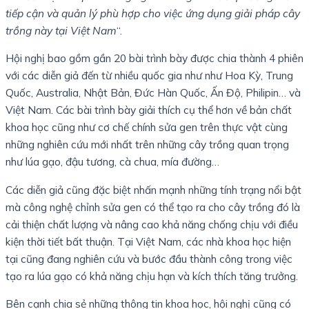
tiếp cận và quản lý phù hợp cho việc ứng dụng giải pháp cây
trồng này tại Việt Nam
“.
Hội nghị bao gồm gần 20 bài trình bày được chia thành 4 phiên
với các diễn giả đến từ nhiều quốc gia như như Hoa Kỳ, Trung
Quốc, Australia, Nhật Bản, Đức Hàn Quốc, Ấn Độ, Philipin… và
Việt Nam. Các bài trình bày giải thích cụ thể hơn về bản chất
khoa học cũng như cơ chế chính sửa gen trên thực vật cùng
những nghiên cứu mới nhất trên những cây trồng quan trọng
như lúa gạo, đậu tương, cà chua, mía đường…
Các diễn giả cũng đặc biệt nhấn mạnh những tính trạng nổi bật
mà công nghệ chỉnh sửa gen có thể tạo ra cho cây trồng đó là
cải thiện chất lượng và nâng cao khả năng chống chịu với điều
kiện thời tiết bất thuận. Tại Việt Nam, các nhà khoa học hiện
tại cũng đang nghiên cứu và bước đầu thành công trong việc
tạo ra lúa gạo có khả năng chịu hạn và kích thích tăng trưởng.
Bên cạnh chia sẻ những thông tin khoa học, hội nghị cũng có