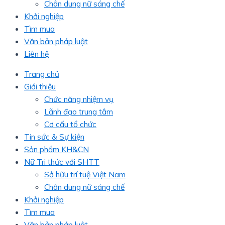
Chân dung nữ sáng chế
Khởi nghiệp
Tìm mua
Văn bản pháp luật
Liên hệ
Trang chủ
Giới thiệu
Chức năng nhiệm vụ
Lãnh đạo trung tâm
Cơ cấu tổ chức
Tin sức & Sự kiện
Sản phẩm KH&CN
Nữ Tri thức với SHTT
Sở hữu trí tuệ Việt Nam
Chân dung nữ sáng chế
Khởi nghiệp
Tìm mua
Văn bản pháp luật