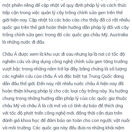
một phiên riêng để cập nhật về quy định pháp lý và cách thức
tiếp cận trong việc quản lý cây trồng chỉnh sửa gen trên thế
giới hiện nay. Cập nhật từ các báo cáo cho thấy đã có rất nhiều
quốc gia trên thế giới hoàn thiện hướng dẫn pháp lý đối với cây
trồng chỉnh sửa gen; trong đó các quốc gia châu Mỹ, Australia
là những nước đi đầu.
Châu Á được xem là khu vực đi sau nhưng lại là nơi có tốc độ
nghiên cứu và ứng dụng công nghệ chỉnh sửa gen tăng trưởng
vượt bậc trong những năm trở lại đây, bằng chứng là số lượng
các nghiên cứu của châu Á và đặc biệt tại Trung Quốc đang
dẫn đầu thế giới. Đến nay, rất nhiều nước châu Á hiện nay đã
hoàn thiện khung pháp lý cho các loại cây trồng này. Xu hướng
chung trong những hướng dẫn pháp lý của các quốc gia thuộc
châu Mỹ và châu Á là cởi mở và có tính dự báo để thích ứng
với tốc độ phát triển công nghệ mới; đồng thời cần dựa trên
đánh giá khoa học để đảm bảo an toàn cho con người, vật nuôi
và môi trường. Các quốc gia này đều đưa ra những khái niệm