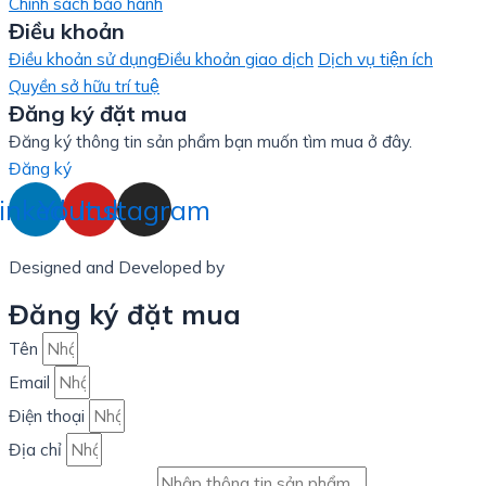
Chính sách bảo hành
Điều khoản
Điều khoản sử dụng
Điều khoản giao dịch
Dịch vụ tiện ích
Quyền sở hữu trí tuệ
Đăng ký đặt mua
Đăng ký thông tin sản phẩm bạn muốn tìm mua ở đây.
Đăng ký
inkedin
Youtube
Instagram
Designed and Developed by
LinxHQ Việt Nam
Đăng ký đặt mua
Tên
Email
Điện thoại
Địa chỉ