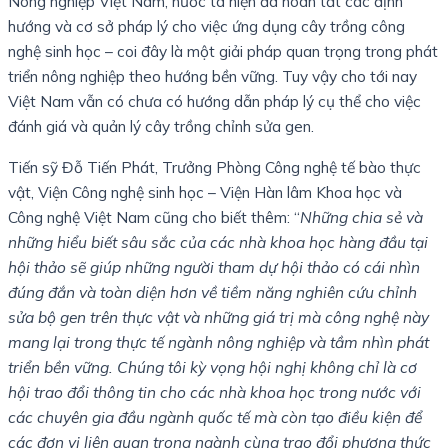
Nông nghiệp Việt Nam, nước ta hiện đã hoàn tất các định
hướng và cơ sở pháp lý cho việc ứng dụng cây trồng công
nghệ sinh học – coi đây là một giải pháp quan trọng trong phát
triển nông nghiệp theo hướng bền vững. Tuy vậy cho tới nay
Việt Nam vẫn có chưa có hướng dẫn pháp lý cụ thể cho việc
đánh giá và quản lý cây trồng chỉnh sửa gen.
Tiến sỹ Đỗ Tiến Phát, Trưởng Phòng Công nghệ tế bào thực
vật, Viện Công nghệ sinh học – Viện Hàn lâm Khoa học và
Công nghệ Việt Nam cũng cho biết thêm: “
Những chia sẻ và
những hiểu biết sâu sắc của các nhà khoa học hàng đầu tại
hội thảo sẽ giúp những người tham dự hội thảo có cái nhìn
đúng đắn và toàn diện hơn về tiềm năng nghiên cứu chỉnh
sửa bộ gen trên thực vật và những giá trị mà công nghệ này
mang lại trong thực tế ngành nông nghiệp và tầm nhìn phát
triển bền vững. Chúng tôi kỳ vọng hội nghị không chỉ là cơ
hội trao đổi thông tin cho các nhà khoa học trong nước với
các chuyên gia đầu ngành quốc tế mà còn tạo điều kiện để
các đơn vị liên quan trong ngành cùng trao đổi phương thức