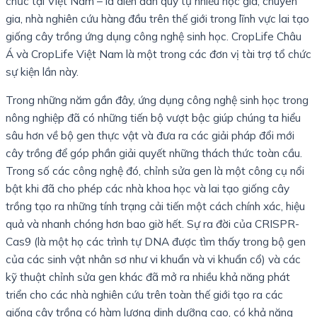
chức tại Việt Nam – là diễn đàn quy tụ nhiều học giả, chuyên
gia, nhà nghiên cứu hàng đầu trên thế giới trong lĩnh vực lai tạo
giống cây trồng ứng dụng công nghệ sinh học. CropLife Châu
Á và CropLife Việt Nam là một trong các đơn vị tài trợ tổ chức
sự kiện lần này.
Trong những năm gần đây, ứng dụng công nghệ sinh học trong
nông nghiệp đã có những tiến bộ vượt bậc giúp chúng ta hiểu
sâu hơn về bộ gen thực vật và đưa ra các giải pháp đổi mới
cây trồng để góp phần giải quyết những thách thức toàn cầu.
Trong số các công nghệ đó, chỉnh sửa gen là một công cụ nổi
bật khi đã cho phép các nhà khoa học và lai tạo giống cây
trồng tạo ra những tính trạng cải tiến một cách chính xác, hiệu
quả và nhanh chóng hơn bao giờ hết. Sự ra đời của CRISPR-
Cas9 (là một họ các trình tự DNA được tìm thấy trong bộ gen
của các sinh vật nhân sơ như vi khuẩn và vi khuẩn cổ) và các
kỹ thuật chỉnh sửa gen khác đã mở ra nhiều khả năng phát
triển cho các nhà nghiên cứu trên toàn thế giới tạo ra các
giống cây trồng có hàm lượng dinh dưỡng cao, có khả năng