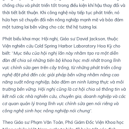
chống chịu và phát triển tốt trong điều kiện khí hậu thay đổi và
thời tiết bất thuận. Khi công nghệ này tiếp tục phát triển, nó
hứa hẹn sẽ chuyển đổi nền nông nghiệp mạnh mẽ và bảo đảm
một tương lai bền vững cho các thế hệ tương lai.
Phát biểu khai mạc Hội nghị, Giáo sư David Jackson, thuộc
Viện nghiên cứu Cold Spring Harbor Laboratory Hoa Kỳ cho
biết: “
Mục tiêu của hội nghị lần này nhằm tạo ra một diễn
đàn để chia sẻ những tiến bộ khoa học mới nhất trong lĩnh
vực chỉnh sửa gen trên cây trồng, từ những phát triển công
nghệ đột phá đến các giải pháp bền vững nhằm nâng cao
năng suất nông nghiệp, bảo đảm an ninh lương thực và môi
trường bền vững. Hội nghị cũng là cơ hội chia sẻ thông tin và
kết nối các nhà nghiên cứu, chuyên gia, doanh nghiệp và các
cơ quan quản lý trong lĩnh vực chỉnh sửa gen nói riêng và
công nghệ sinh học nông nghiệp nói chung
“.
Theo Giáo sư Phạm Văn Toản, Phó Giám Đốc Viện Khoa học