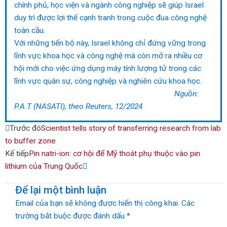
chính phủ, học viện và ngành công nghiệp sẽ giúp Israel
duy trì được lợi thế cạnh tranh trong cuộc đua công nghệ
toàn cầu.
Với những tiến bộ này, Israel không chỉ đứng vững trong
lĩnh vực khoa học và công nghệ mà còn mở ra nhiều cơ
hội mới cho việc ứng dụng máy tính lượng tử trong các
lĩnh vực quân sự, công nghiệp và nghiên cứu khoa học.
Nguồn:
P.A.T (NASATI), theo Reuters, 12/2024
Prev
Next
Trước đó
Scientist tells story of transferring research from lab
to buffer zone
Kế tiếp
Pin natri-ion: cơ hội để Mỹ thoát phụ thuộc vào pin
lithium của Trung Quốc
Để lại một bình luận
Email của bạn sẽ không được hiển thị công khai.
Các
trường bắt buộc được đánh dấu
*