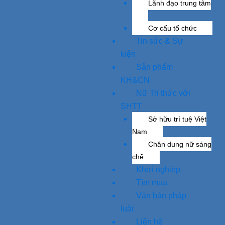
Lãnh đạo trung tâm
Cơ cấu tổ chức
Tin sức & Sự
kiện
Sản phẩm
KH&CN
Nữ Tri thức với
SHTT
Sở hữu trí tuệ Việt
Nam
Chân dung nữ sáng
chế
Khởi nghiệp
Tìm mua
Văn bản pháp
luật
Liên hệ