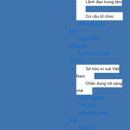
Lãnh đạo trung tâm
Cơ cấu tổ chức
Tin sức & Sự
kiện
Sản phẩm
KH&CN
Nữ Tri thức với
SHTT
Sở hữu trí tuệ Việt
Nam
Chân dung nữ sáng
chế
Khởi nghiệp
Tìm mua
Văn bản pháp
luật
Liên hệ