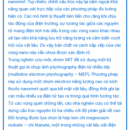
nanomet. Tuy nhiên, chính cấu trúc này lại nằm ngoài khả
năng quan sát trực tiếp của các phương pháp đo lường
hiện có. Các mô hình lý thuyết tiên tiến cho rằng khi chịu
tác động của điện trường, sự tương tác giữa các nguyên
tử mang điện tích trái dấu trong các vùng nano khác nhau
sẽ tạo nên khả năng lưu trữ năng lượng và cảm biến vượt
trội của vật liệu. Dù vậy, bản chất và cách sắp xếp của các
vùng nano này vẫn chưa được xác định rõ.
Trong nghiên cứu mới, nhóm MIT đã sử dụng một kỹ
thuật gọi là chụp ảnh ptychography điện tử nhiều lớp
(multislice electron ptychography – MEP). Phương pháp
này sử dụng một chùm electron năng lượng cao có kích
thước nanomet quét qua bề mặt vật liệu, đồng thời ghi lại
các mẫu nhiễu xạ điện tử tạo ra trong quá trình tương tác.
Từ các vùng quét chồng lấn, các nhà nghiên cứu có thể tái
dựng cấu trúc nguyên tử ba chiều với độ phân giải rất cao.
Đối tượng được lựa chọn là hợp kim chì magnesium
niobate – chì titanate, một trong những vật liệu sắt điện