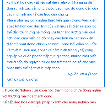
kỹ thuật hóa các vật liệu sắt điện relaxor, khả năng dự
đoán chính xác vẫn phụ thuộc vào mức độ đúng đắn của
các mô hình mô tả cấu trúc của chúng.
Khám phá này có ý nghĩa thực tiễn quan trọng. Việc kiểm
soát tốt hơn các đặc tính của vật liệu sắt điện relaxor có
thể dẫn tới những hệ thống lưu trữ năng lượng hiệu quả
hơn, các cảm biến có độ nhạy cao hơn và các linh kiện
điện tử hoạt động chính xác hơn. Trong bối cảnh nhu cầu
về thiết bị siêu âm, sonar và cảm biến trong y tế, công
nghiệp và quốc phòng tiếp tục gia tăng, những hiểu biết
mới ở cấp độ nguyên tử có thể trở thành cơ sở cho việc
phát triển thế hệ thiết bị tiếp theo.
Nguồn: NPA (Theo
MIT News), NASTIS
Prev
Next
Trước đó
Nghiên cứu khoa học thành công chưa đồng nghĩa
với thương mại hóa thành công
Kế tiếp
Bèo hoa dâu: giải pháp “xanh” cho nông nghiệp bền