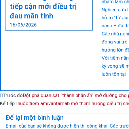
nhằm làm ch
tiếp cận mới điều trị
Nghiên cứu là
đau mãn tính
hỗ trợ từ Ja
16/06/2026
nano – đã đó
Các nhà ngh
đóng vai trò
hưởng lớn đế
Với tiềm năn
kỳ vọng sẽ m
luôn tồn tại
Nguồn
Prev
Trước đó
Đột phá quan sát “thành phần ẩn” mở đường cho p
Kế tiếp
Thuốc tiêm amivantamab mở thêm hướng điều trị cho 
Để lại một bình luận
Email của bạn sẽ không được hiển thị công khai.
Các trườ