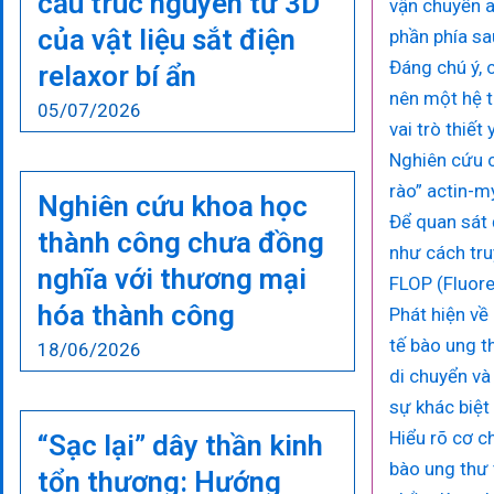
cấu trúc nguyên tử 3D
vận chuyển a
của vật liệu sắt điện
phần phía sa
Đáng chú ý, 
relaxor bí ẩn
nên một hệ t
05/07/2026
vai trò thiết
Nghiên cứu c
rào” actin-m
Nghiên cứu khoa học
Để quan sát 
thành công chưa đồng
như cách tru
nghĩa với thương mại
FLOP (Fluores
hóa thành công
Phát hiện về
tế bào ung t
18/06/2026
di chuyển và
sự khác biệt
Hiểu rõ cơ c
“Sạc lại” dây thần kinh
bào ung thư 
tổn thương: Hướng