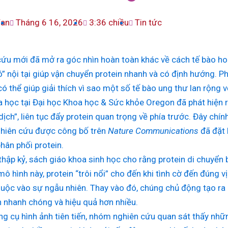
Van
Tháng 6 16, 2026
3:36 chiều
Tin tức
ứu mới đã mở ra góc nhìn hoàn toàn khác về cách tế bào hoạ
ó” nội tại giúp vận chuyển protein nhanh và có định hướng. Ph
ó thể giúp giải thích vì sao một số tế bào ung thư lan rộng v
 học tại Đại học Khoa học & Sức khỏe Oregon đã phát hiện r
dịch”, liên tục đẩy protein quan trọng về phía trước. Đây chí
hiên cứu được công bố trên
Nature Communications
đã đặt 
hân phối protein.
thập kỷ, sách giáo khoa sinh học cho rằng protein di chuyển 
ô hình này, protein “trôi nổi” cho đến khi tình cờ đến đúng vị
uộc vào sự ngẫu nhiên. Thay vào đó, chúng chủ động tạo ra
 nhanh chóng và hiệu quả hơn nhiều.
g cụ hình ảnh tiên tiến, nhóm nghiên cứu quan sát thấy nhữ