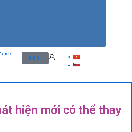
Bèo hoa dâu: giải pháp “xanh” cho n
Cart
0
₫
0
hát hiện mới có thể thay