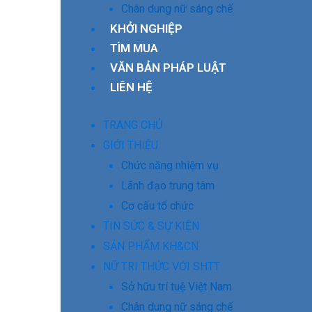
Chân dung nữ sáng chế
KHỞI NGHIỆP
TÌM MUA
VĂN BẢN PHÁP LUẬT
LIÊN HỆ
TRANG CHỦ
GIỚI THIỆU
Chức năng nhiệm vụ
Lãnh đạo trung tâm
Cơ cấu tổ chức
TIN SỨC & SỰ KIỆN
SẢN PHẨM KH&CN
NỮ TRI THỨC VỚI SHTT
Sở hữu trí tuệ Việt Nam
Chân dung nữ sáng chế