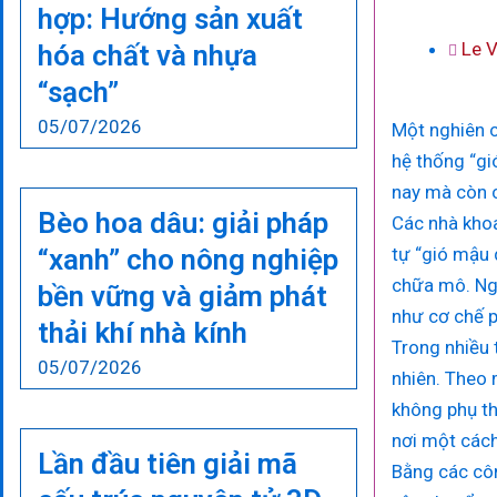
hợp: Hướng sản xuất
Le 
hóa chất và nhựa
“sạch”
05/07/2026
Một nghiên c
hệ thống “gi
nay mà còn c
Bèo hoa dâu: giải pháp
Các nhà khoa
“xanh” cho nông nghiệp
tự “gió mậu 
chữa mô. Ng
bền vững và giảm phát
như cơ chế p
thải khí nhà kính
Trong nhiều 
05/07/2026
nhiên. Theo m
không phụ th
nơi một cách
Lần đầu tiên giải mã
Bằng các côn