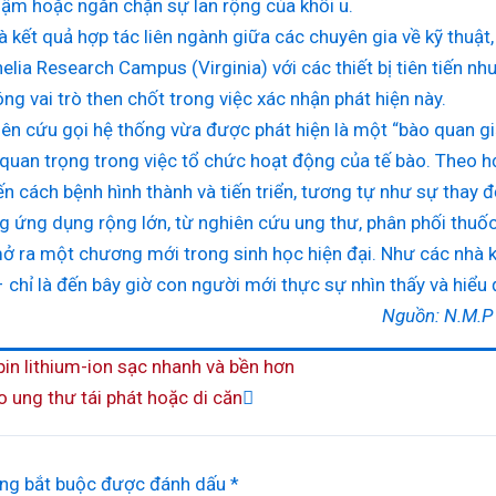
ậm hoặc ngăn chặn sự lan rộng của khối u.
 kết quả hợp tác liên ngành giữa các chuyên gia về kỹ thuật, v
nelia Research Campus (Virginia) với các thiết bị tiên tiến 
ng vai trò then chốt trong việc xác nhận phát hiện này.
iên cứu gọi hệ thống vừa được phát hiện là một “bào quan 
 quan trọng trong việc tổ chức hoạt động của tế bào. Theo họ
n cách bệnh hình thành và tiến triển, tương tự như sự thay đổ
g ứng dụng rộng lớn, từ nghiên cứu ung thư, phân phối thuốc
ở ra một chương mới trong sinh học hiện đại. Như các nhà 
 – chỉ là đến bây giờ con người mới thực sự nhìn thấy và hiể
: N.M.P (NASTIS), theo scie
Next
in lithium-ion sạc nhanh và bền hơn
ung thư tái phát hoặc di căn
ng bắt buộc được đánh dấu
*