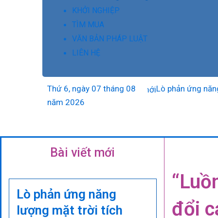
KHỞI NGHIỆP
TÌM MUA
VĂN BẢN PHÁP LUẬT
LIÊN HỆ
Thứ 6, ngày 07 tháng 08
Lò phản ứng năng lượng
năm 2026
Bài viết mới
“Luồn
Lò phản ứng năng
đổi c
lượng mặt trời tích