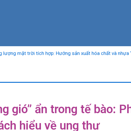
 mặt trời tích hợp: Hướng sản xuất hóa chất và nhựa “sạch”
g gió” ẩn trong tế bào: P
ách hiểu về ung thư