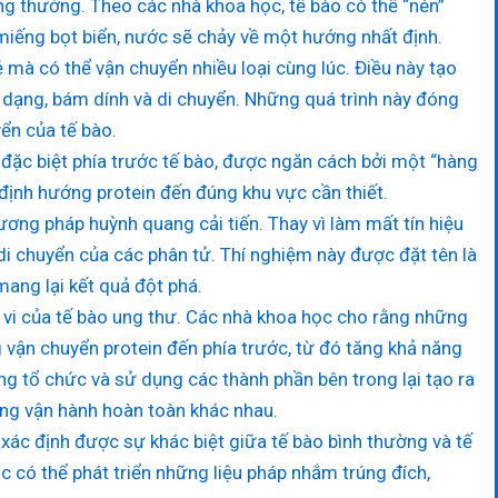
ng thường. Theo các nhà khoa học, tế bào có thể “nén”
miếng bọt biển, nước sẽ chảy về một hướng nhất định.
ẻ mà có thể vận chuyển nhiều loại cùng lúc. Điều này tạo
 dạng, bám dính và di chuyển. Những quá trình này đóng
yển của tế bào.
đặc biệt phía trước tế bào, được ngăn cách bởi một “hàng
 định hướng protein đến đúng khu vực cần thiết.
ơng pháp huỳnh quang cải tiến. Thay vì làm mất tín hiệu
 di chuyển của các phân tử. Thí nghiệm này được đặt tên là
 mang lại kết quả đột phá.
nh vi của tế bào ung thư. Các nhà khoa học cho rằng những
vận chuyển protein đến phía trước, từ đó tăng khả năng
ng tổ chức và sử dụng các thành phần bên trong lại tạo ra
hưng vận hành hoàn toàn khác nhau.
 xác định được sự khác biệt giữa tế bào bình thường và tế
 có thể phát triển những liệu pháp nhắm trúng đích,