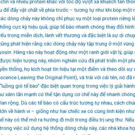
ctin và nhiều protein khác với tốc độ vượt xa khuếch tán thô
u để đẩy vật chất về phía trước – tương tự như khi bóp một 
các dòng chảy này không chỉ phục vụ một loại protein riêng l
hống cực kỳ hiệu quả, giúp tế bào nhanh chóng thay đổi hình
 yếu trong miễn dịch, lành vết thương và đặc biệt là sự di chu
ũng phát hiện rằng các dòng chảy này tập trung ở một vùng 
yosin. Hàng rào này hoạt động như một ranh giới vật lý, giúp
được hiện tượng này, nhóm nghiên cứu đã phát triển một phư
yền thống, họ kích hoạt tín hiệu tại một điểm và theo dõi sự
cence Leaving the Original Point), và trái với cái tên, nó đã
 “luồng gió tế bào” đặc biệt quan trọng trong việc lý giải hà
hư xâm lấn mạnh có thể tận dụng cơ chế này để nhanh chóng 
 lan rộng. Dù các tế bào có cấu trúc tương tự nhau, cách chú
 lớn về hành vi – giống như hai chiếc xe có cùng linh kiện n
hế này có thể mở ra hướng đi mới trong điều trị ung thư. Nếu
trong việc sử dụng hệ thống dòng chảy này, các nhà khoa học