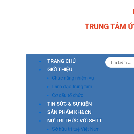
Nhảy
tới
nội
TRUNG TÂM Ứ
dung
TRANG CHỦ
GIỚI THIỆU
Chức năng nhiệm vụ
Lãnh đạo trung tâm
Cơ cấu tổ chức
TIN SỨC & SỰ KIỆN
SẢN PHẨM KH&CN
NỮ TRI THỨC VỚI SHTT
Sở hữu trí tuệ Việt Nam