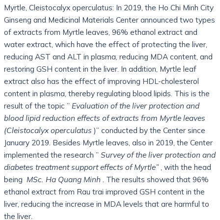
Myrtle, Cleistocalyx operculatus: In 2019, the Ho Chi Minh City
Ginseng and Medicinal Materials Center announced two types
of extracts from Myrtle leaves, 96% ethanol extract and
water extract, which have the effect of protecting the liver,
reducing AST and ALT in plasma, reducing MDA content, and
restoring GSH content in the liver. In addition, Myrtle leaf
extract also has the effect of improving HDL-cholesterol
content in plasma, thereby regulating blood lipids. This is the
result of the topic ”
Evaluation of the liver protection and
blood lipid reduction effects of extracts from Myrtle leaves
(Cleistocalyx operculatus
)” conducted by the Center since
January 2019. Besides Myrtle leaves, also in 2019, the Center
implemented the research ”
Survey of the liver protection and
diabetes treatment support effects of Myrtle”
, with the head
being
MSc. Ha Quang Minh
. The results showed that 96%
ethanol extract from Rau trai improved GSH content in the
liver, reducing the increase in MDA levels that are harmful to
the liver.