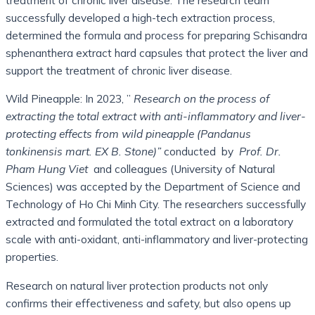
successfully developed a high-tech extraction process,
determined the formula and process for preparing Schisandra
sphenanthera extract hard capsules that protect the liver and
support the treatment of chronic liver disease.
Wild Pineapple: In 2023, ”
Research on the process of
extracting the total extract with anti-inflammatory and liver-
protecting effects from wild pineapple (Pandanus
tonkinensis mart. EX B. Stone)”
conducted by
Prof. Dr.
Pham Hung Viet
and colleagues (University of Natural
Sciences) was accepted by the Department of Science and
Technology of Ho Chi Minh City. The researchers successfully
extracted and formulated the total extract on a laboratory
scale with anti-oxidant, anti-inflammatory and liver-protecting
properties.
Research on natural liver protection products not only
confirms their effectiveness and safety, but also opens up