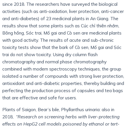
since 2018. The researchers have surveyed the biological
activities (such as anti-oxidation, liver protection, anti-cancer
and anti-diabetes) of 23 medicinal plants in An Giang. The
results show that some plants such as Cúc chỉ thiên nhớm,
Bông hồng, Sóc trai, Mố gai and Cò sen are medicinal plants
with good activity. The results of acute and sub-chronic
toxicity tests show that the bark of Cò sen, Mố gai and Sóc
trai do not show toxicity. Using dry column flash
chromatography and normal phase chromatography
combined with modern spectroscopy techniques, the group
isolated a number of compounds with strong liver protection,
antioxidant and anti-diabetic properties, thereby building and
perfecting the production process of capsules and tea bags
that are effective and safe for users.
Plants of Saigon, Bear’s bile, Phyllanthus urinaria: also in
2018,
“Research on screening herbs with liver-protecting
effects on HepG2 cell models poisoned by ethanol or tert-