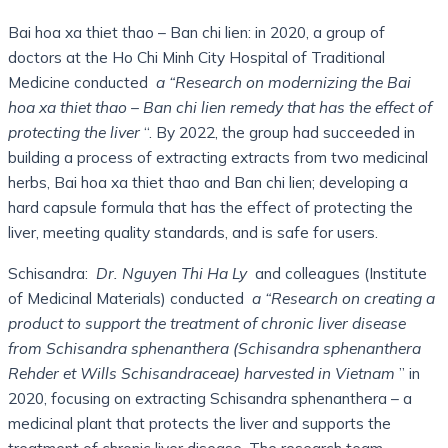
Bai hoa xa thiet thao – Ban chi lien: in 2020, a group of
doctors at the Ho Chi Minh City Hospital of Traditional
Medicine conducted
a “Research on modernizing the Bai
hoa xa thiet thao – Ban chi lien remedy that has the effect of
protecting the liver
“. By 2022, the group had succeeded in
building a process of extracting extracts from two medicinal
herbs, Bai hoa xa thiet thao and Ban chi lien; developing a
hard capsule formula that has the effect of protecting the
liver, meeting quality standards, and is safe for users.
Schisandra:
Dr. Nguyen Thi Ha Ly
and colleagues (Institute
of Medicinal Materials) conducted
a “Research on creating a
product to support the treatment of chronic liver disease
from Schisandra sphenanthera (Schisandra sphenanthera
Rehder et Wills Schisandraceae) harvested in Vietnam
” in
2020, focusing on extracting Schisandra sphenanthera – a
medicinal plant that protects the liver and supports the
treatment of chronic liver disease. The research team