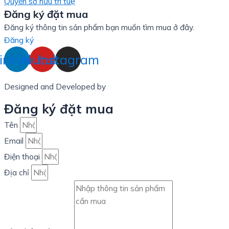
Quyền sở hữu trí tuệ
Đăng ký đặt mua
Đăng ký thông tin sản phẩm bạn muốn tìm mua ở đây.
Đăng ký
inkedin
Youtube
Instagram
Designed and Developed by
LinxHQ Việt Nam
Đăng ký đặt mua
Tên
Email
Điện thoại
Địa chỉ