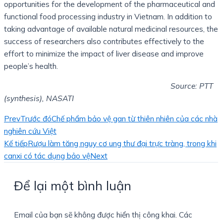
opportunities for the development of the pharmaceutical and
functional food processing industry in Vietnam. In addition to
taking advantage of available natural medicinal resources, the
success of researchers also contributes effectively to the
effort to minimize the impact of liver disease and improve
people’s health.
Source: PTT
(synthesis), NASATI
Prev
Trước đó
Chế phẩm bảo vệ gan từ thiên nhiên của các nhà
nghiên cứu Việt
Kế tiếp
Rượu làm tăng nguy cơ ung thư đại trực tràng, trong khi
canxi có tác dụng bảo vệ
Next
Để lại một bình luận
Email của bạn sẽ không được hiển thị công khai.
Các