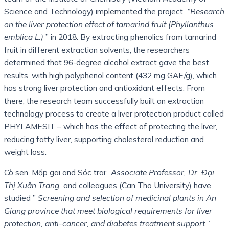
Science and Technology) implemented the project
“Research
on the liver protection effect of tamarind fruit (Phyllanthus
emblica L.)
” in 2018. By extracting phenolics from tamarind
fruit in different extraction solvents, the researchers
determined that 96-degree alcohol extract gave the best
results, with high polyphenol content (432 mg GAE/g), which
has strong liver protection and antioxidant effects. From
there, the research team successfully built an extraction
technology process to create a liver protection product called
PHYLAMESIT – which has the effect of protecting the liver,
reducing fatty liver, supporting cholesterol reduction and
weight loss.
Cò sen, Mốp gai and Sóc trai:
Associate Professor, Dr. Đại
Thị Xuân Trang
and colleagues (Can Tho University) have
studied ”
Screening and selection of medicinal plants in An
Giang province that meet biological requirements for liver
protection, anti-cancer, and diabetes treatment support
”