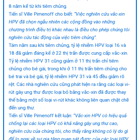
8 năm kể từ khi tiêm chủng.
Tiến sĩ Ville Pimenoff cho biết:
“Việc nghiên cứu vắc-xin
HPV đã chọn ngẫu nhiên các cộng đồng vào những
chương trình điều trị khác nhau là điều cho phép chúng tôi
nghiên cứu tác động của việc tiêm chủng”.
Tám năm sau khi tiêm chủng, tỷ lệ nhiễm HPV loại 16 và
18 đã giảm đáng kể ở 22 thị trấn được cung cấp vắc-xin.
Tỷ lệ nhiễm HPV 31 cũng giảm ở 11 thị trấn chỉ tiêm
chủng cho bé gái, trong khi ở 11 thị trấn tiêm chủng cho
bé trai và bé gái, tỷ lệ nhiễm HPV 31 và 45 đều giảm rõ
rệt. Các nhà nghiên cứu cũng phát hiện ra rằng các loại vi-
rút gây ung thư được loại bỏ bằng vắc-xin đã được thay
thế bằng một số loại vi-rút khác không liên quan chặt chẽ
đến ung thư.
Tiến sĩ Ville Pimenoff kết luận: “
Vắc-xin HPV có hiệu quả
chống lại các loại HPV có khả năng gây ung thư cao,
nghiên cứu của chúng tôi, cho thấy rằng không có lý do gì
để lo ngại về sự gia tăng quan sát được của các loại HPV