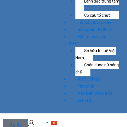
Lãnh đạo trung tâm
Cơ cấu tổ chức
Tin sức & Sự kiện
Sản phẩm KH&CN
Nữ Tri thức với
SHTT
Sở hữu trí tuệ Việt
Nam
Chân dung nữ sáng
chế
Khởi nghiệp
Tìm mua
Văn bản pháp luật
Liên hệ
Cart
0
₫
0