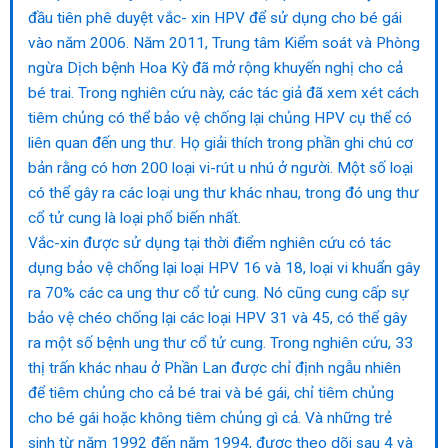
đầu tiên phê duyệt vắc- xin HPV để sử dụng cho bé gái
vào năm 2006. Năm 2011, Trung tâm Kiểm soát và Phòng
ngừa Dịch bệnh Hoa Kỳ đã mở rộng khuyến nghị cho cả
bé trai. Trong nghiên cứu này, các tác giả đã xem xét cách
tiêm chủng có thể bảo vệ chống lại chủng HPV cụ thể có
liên quan đến ung thư. Họ giải thích trong phần ghi chú cơ
bản rằng có hơn 200 loại vi-rút u nhú ở người. Một số loại
có thể gây ra các loại ung thư khác nhau, trong đó ung thư
cổ tử cung là loại phổ biến nhất.
Vắc-xin được sử dụng tại thời điểm nghiên cứu có tác
dụng bảo vệ chống lại loại HPV 16 và 18, loại vi khuẩn gây
ra 70% các ca ung thư cổ tử cung. Nó cũng cung cấp sự
bảo vệ chéo chống lại các loại HPV 31 và 45, có thể gây
ra một số bệnh ung thư cổ tử cung. Trong nghiên cứu, 33
thị trấn khác nhau ở Phần Lan được chỉ định ngẫu nhiên
để tiêm chủng cho cả bé trai và bé gái, chỉ tiêm chủng
cho bé gái hoặc không tiêm chủng gì cả. Và những trẻ
sinh từ năm 1992 đến năm 1994, được theo dõi sau 4 và