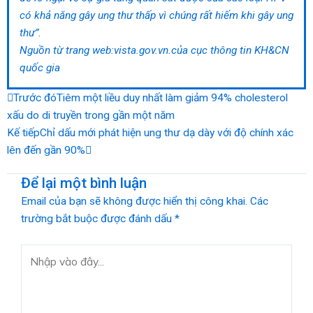
có khả năng gây ung thư thấp vì chúng rất hiếm khi gây ung
thư”.
Nguồn từ trang web:vista.gov.vn.của cục thông tin KH&CN
quốc gia
Prev
Next
Trước đó
Tiêm một liều duy nhất làm giảm 94% cholesterol
xấu do di truyền trong gần một năm
Kế tiếp
Chỉ dấu mới phát hiện ung thư dạ dày với độ chính xác
lên đến gần 90%
Để lại một bình luận
Email của bạn sẽ không được hiển thị công khai.
Các
trường bắt buộc được đánh dấu
*
Nhập
vào
đây...