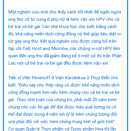
Một nghiên cứu mới cho thấy cách tốt nhất để ngăn ngừa
ung thư cổ tử cung ở phụ nữ là tiêm vắc-xin HPV cho cả
bé trai và bé gái. Các nhà khoa học cho biết, bằng cách
đó, khả năng miễn dịch cộng đồng có thể giúp tiêu diệt vi-
rút gây ung thư. Kết quả nghiên cứu được công bố trên
tạp chí Cell, Host and Microbe, các chủng vi-rút HPV liên
quan đến ung thư đã giảm đáng kể ở một số thị trấn Phần
Lan, nơi cả bé trai và bé gái đều được tiêm vắc-xin.
Tiến sĩ Ville Pimenoff ở Viện Karolinksa ở Thụy Điển cho
biết:
“Điều này cho thấy rằng có được khả năng miễn dịch
cộng đồng mạnh hơn nếu tiêm chủng cho cả bé trai và bé
gái. Theo tính toán của chúng tôi, phải mất 20 năm tiêm
chủng cho các bé gái để đạt được hiệu quả tương tự có
thể đạt được trong 8 năm với tỷ lệ tiêm chủng tương đối
vừa phải đối với việc tiêm chủng trung tính về giới tính”.
Cơ quan Quản lý Thực phẩm và Dược phẩm Hoa Kỳ lần