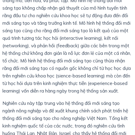
thống mở, tiến hóa, và phức tạp. Mô hình hệ thống đổi mới
sáng tạo không chấp nhận giả thuyết của mô hình tuyến tính
rằng đầu tư cho nghiên cứu khoa học sẽ tự động đưa đến đổi
mới sáng tạo và tăng trưởng kinh tế. Mô hình hệ thống đổi mới
sáng tạo cũng cho rằng đổi mới sáng tạo là kết quả của một
quá trình tương tác học hỏi (interactive learning), kết nối
(networking), và phản hồi (feedback) giữa các bên trong một
hệ thống chứ không đơn giản là nỗ lực đơn lẻ của một cá nhân,
tổ chức. Mô hình hệ thống đổi mới sáng tạo cũng thừa nhận
rằng đổi mới sáng tạo có nguồn gốc không chỉ từ học học dựa
trên nghiên cứu khoa học (sience-based learning) mà còn đến
từ học hỏi dựa trên kinh nghiệm thực tiễn (experience-based
learning) vốn diễn ra hàng ngày trong hệ thống sản xuất.
Nghiên cứu này tập trung vào hệ thống đổi mới sáng tạo
ngành nông nghiệp và đề xuất khung chính sách phát triển hệ
thống đổi mới sáng tạo cho nông nghiệp Việt Nam. Tổng kết
kinh nghiệm quốc tế của các nước, trong đó nghiên cứu tình
huống Thái Lan, Nhật Bản, Israel, cho thấy hệ thống đổi mới