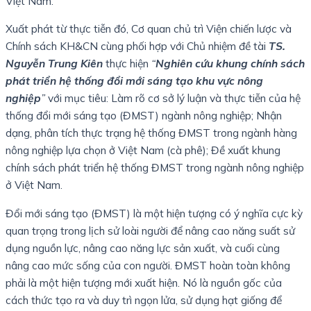
Việt Nam.
Xuất phát từ thực tiễn đó, Cơ quan chủ trì Viện chiến lược và
Chính sách KH&CN cùng phối hợp với Chủ nhiệm đề tài
TS.
Nguyễn Trung Kiên
thực hiện
“
Nghiên cứu khung chính sách
phát triển hệ thống đổi mới sáng tạo khu vực nông
nghiệp
”
với mục tiêu: Làm rõ cơ sở lý luận và thực tiễn của hệ
thống đổi mới sáng tạo (ĐMST) ngành nông nghiệp; Nhận
dạng, phân tích thực trạng hệ thống ĐMST trong ngành hàng
nông nghiệp lựa chọn ở Việt Nam (cà phê); Đề xuất khung
chính sách phát triển hệ thống ĐMST trong ngành nông nghiệp
ở Việt Nam.
Đổi mới sáng tạo (ĐMST) là một hiện tượng có ý nghĩa cực kỳ
quan trọng trong lịch sử loài người để nâng cao năng suất sử
dụng nguồn lực, nâng cao năng lực sản xuất, và cuối cùng
nâng cao mức sống của con người. ĐMST hoàn toàn không
phải là một hiện tượng mới xuất hiện. Nó là nguồn gốc của
cách thức tạo ra và duy trì ngọn lửa, sử dụng hạt giống để