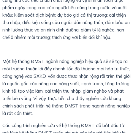
cũng như các tiêu chuẩn chất lượng và vệ sinh an toàn thực
phẩm ngày càng cao của người tiêu dùng trong nước và xuất
khẩu; kiểm soát dịch bệnh; dự báo giá cả thị trường; cải thiện
thu nhập, điều kiện sống của người dân nông thôn; đảm bảo an
ninh lương thực và an ninh dinh dưỡng; giảm tỷ lệ nghèo; hạn
chế ô nhiễm môi trường; thích ứng với biến đổi khí hậu.
Một hệ thống ĐMST ngành nông nghiệp hiệu quả sẽ sẽ tạo ra
môi trường thuận lợi đẩy nhanh tốc độ thương mại hóa tri thức,
công nghệ vào SXKD, vốn được thừa nhận rộng rãi trên thế giới
là nguồn gốc của nâng cao năng suất, cạnh tranh, tăng trưởng
kinh tế, tạo việc làm, cải thiện thu nhập, giảm nghèo và phát
triển bền vững. Vì vậy, thực tiễn cho thấy nghiên cứu khung
chính sách phát triển hệ thống ĐMST trong ngành nông nghiệp
là rất cần thiết.
Các công trình nghiên cứu về hệ thống ĐMST đã bắt đầu từ
mô hình hệ thống ĐMST quốc gia mà các tác giả tiêu biểu là