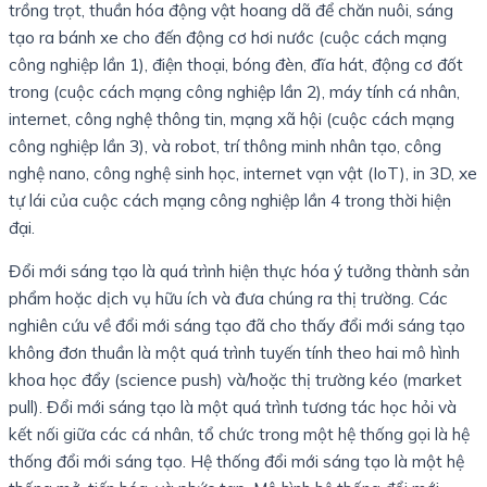
trồng trọt, thuần hóa động vật hoang dã để chăn nuôi, sáng
tạo ra bánh xe cho đến động cơ hơi nước (cuộc cách mạng
công nghiệp lần 1), điện thoại, bóng đèn, đĩa hát, động cơ đốt
trong (cuộc cách mạng công nghiệp lần 2), máy tính cá nhân,
internet, công nghệ thông tin, mạng xã hội (cuộc cách mạng
công nghiệp lần 3), và robot, trí thông minh nhân tạo, công
nghệ nano, công nghệ sinh học, internet vạn vật (IoT), in 3D, xe
tự lái của cuộc cách mạng công nghiệp lần 4 trong thời hiện
đại.
Đổi mới sáng tạo là quá trình hiện thực hóa ý tưởng thành sản
phẩm hoặc dịch vụ hữu ích và đưa chúng ra thị trường. Các
nghiên cứu về đổi mới sáng tạo đã cho thấy đổi mới sáng tạo
không đơn thuần là một quá trình tuyến tính theo hai mô hình
khoa học đẩy (science push) và/hoặc thị trường kéo (market
pull). Đổi mới sáng tạo là một quá trình tương tác học hỏi và
kết nối giữa các cá nhân, tổ chức trong một hệ thống gọi là hệ
thống đổi mới sáng tạo. Hệ thống đổi mới sáng tạo là một hệ