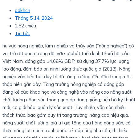
adkhcn
Tháng 5 14, 2024
2:52 chiều
Tin tức
hu vực nông nghiệp, lâm nghiệp và thủy sản (“nông nghiệp”) có
vai trò rất quan trọng đối với sự phát triển kinh tế-xã hội của
Việt Nam, đóng góp 14,68% GDP, sử dụng 37,7% lực lượng
lao động, đảm bảo an ninh lương thực quốc gia (2018). Nông
nghiệp vẫn tiếp tục duy trì đà tăng trưởng đều đặn trong một
thập niên gần đây. Tăng trưởng nông nghiệp có đóng góp
đáng kể của khoa học và công nghệ vào nâng cao năng suất,
chất lượng nông sản thông qua áp dụng giống, tiến bộ kỹ thuật
mới, cơ giới hóa, quản lý sản xuất. Tuy nhiên, vẫn còn nhiều
thách thức, bao gồm duy trì tăng trưởng; nâng cao hiệu quả,
năng suất, chất lượng, giá trị gia tăng của hàng nông sản; cải
thiện năng lực cạnh tranh quốc tế; đáp ứng nhu cầu, thị hiếu