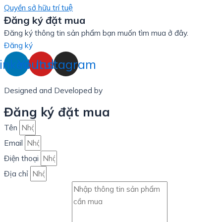
Quyền sở hữu trí tuệ
Đăng ký đặt mua
Đăng ký thông tin sản phẩm bạn muốn tìm mua ở đây.
Đăng ký
inkedin
Youtube
Instagram
Designed and Developed by
LinxHQ Việt Nam
Đăng ký đặt mua
Tên
Email
Điện thoại
Địa chỉ