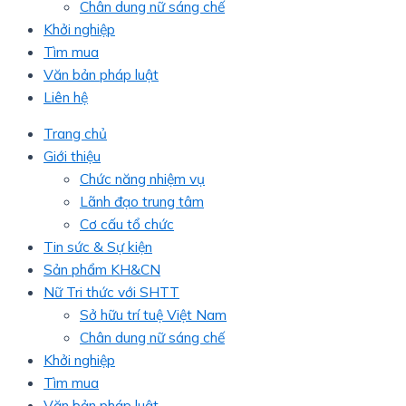
Chân dung nữ sáng chế
Khởi nghiệp
Tìm mua
Văn bản pháp luật
Liên hệ
Trang chủ
Giới thiệu
Chức năng nhiệm vụ
Lãnh đạo trung tâm
Cơ cấu tổ chức
Tin sức & Sự kiện
Sản phẩm KH&CN
Nữ Tri thức với SHTT
Sở hữu trí tuệ Việt Nam
Chân dung nữ sáng chế
Khởi nghiệp
Tìm mua
Văn bản pháp luật