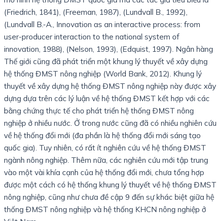
(Friedrich, 1841), (Freeman, 1987), (Lundvall B., 1992),
(Lundvall B.-A., Innovation as an interactive process: from
user-producer interaction to the national system of
innovation, 1988), (Nelson, 1993), (Edquist, 1997). Ngân hàng
Thế giới cũng đã phát triển một khung lý thuyết về xây dựng
hệ thống ĐMST nông nghiệp (World Bank, 2012). Khung lý
thuyết về xây dựng hệ thống ĐMST nông nghiệp này được xây
dựng dựa trên các lý luận về hệ thống ĐMST kết hợp với các
bằng chứng thực tế cho phát triển hệ thống ĐMST nông
nghiệp ở nhiều nước. Ở trong nước cũng đã có nhiều nghiên cứu
về hệ thống đổi mới (đa phần là hệ thống đổi mới sáng tạo
quốc gia). Tuy nhiên, có rất ít nghiên cứu về hệ thống ĐMST
ngành nông nghiệp. Thêm nữa, các nghiên cứu mới tập trung
vào một vài khía cạnh của hệ thống đổi mới, chưa tổng hợp
được một cách có hệ thống khung lý thuyết về hệ thống ĐMST
nông nghiệp, cũng như chưa đề cập 9 đến sự khác biệt giữa hệ
thống ĐMST nông nghiệp và hệ thống KHCN nông nghiệp ở