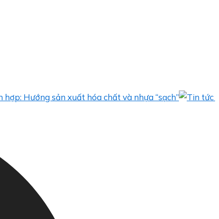
Hướng sản xuất hóa chất và nhựa “sạch”
Bèo 