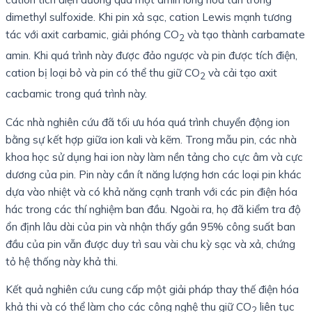
dimethyl sulfoxide. Khi pin xả sạc, cation Lewis mạnh tương
tác với axit carbamic, giải phóng CO
và tạo thành carbamate
2
amin. Khi quá trình này được đảo ngược và pin được tích điện,
cation bị loại bỏ và pin có thể thu giữ CO
và cải tạo axit
2
cacbamic trong quá trình này.
Các nhà nghiên cứu đã tối ưu hóa quá trình chuyển động ion
bằng sự kết hợp giữa ion kali và kẽm. Trong mẫu pin, các nhà
khoa học sử dụng hai ion này làm nền tảng cho cực âm và cực
dương của pin. Pin này cần ít năng lượng hơn các loại pin khác
dựa vào nhiệt và có khả năng cạnh tranh với các pin điện hóa
hác trong các thí nghiệm ban đầu. Ngoài ra, họ đã kiểm tra độ
ổn định lâu dài của pin và nhận thấy gần 95% công suất ban
đầu của pin vẫn được duy trì sau vài chu kỳ sạc và xả, chứng
tỏ hệ thống này khả thi.
Kết quả nghiên cứu cung cấp một giải pháp thay thế điện hóa
khả thi và có thể làm cho các công nghệ thu giữ CO
liên tục
2