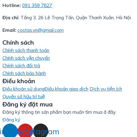
Hotline:
091 359 7827
Địa chỉ:
Tầng 3, 26 Lê Trọng Tấn, Quận Thanh Xuân, Hà Nội
Email:
costas.vn@gmail.com
Chính sách
Chính sách thanh toán
Chính sách vận chuyển
Chính sách đổi trả
Chính sách bảo hành
Điều khoản
Điều khoản sử dụng
Điều khoản giao dịch
Dịch vụ tiện ích
Quyền sở hữu trí tuệ
Đăng ký đặt mua
Đăng ký thông tin sản phẩm bạn muốn tìm mua ở đây.
Đăng ký
inkedin
Youtube
Instagram