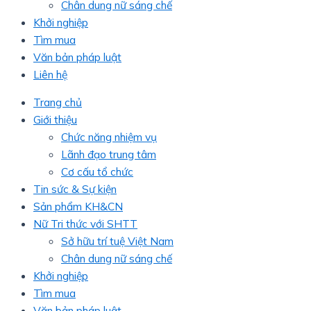
Chân dung nữ sáng chế
Khởi nghiệp
Tìm mua
Văn bản pháp luật
Liên hệ
Trang chủ
Giới thiệu
Chức năng nhiệm vụ
Lãnh đạo trung tâm
Cơ cấu tổ chức
Tin sức & Sự kiện
Sản phẩm KH&CN
Nữ Tri thức với SHTT
Sở hữu trí tuệ Việt Nam
Chân dung nữ sáng chế
Khởi nghiệp
Tìm mua
Văn bản pháp luật