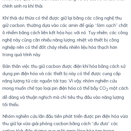
chính sinh ra khí thải.
Khí thải dư thừa có thể được giữ lại bằng các công nghệ thu
giữ cacbon, thường dựa vào các amin để giúp “
làm sạch
” chất
ô nhiễm bằng cách liên kết hóa học với nó. Tuy nhiên, các công
nghệ này cũng cần nhiều năng lượng, nhiệt và thiết bị công
nghiệp nên có thể đốt cháy nhiều nhiên liệu hóa thạch hơn
trong quá trình này.
Bản thân việc thu giữ cacbon được điện khí hóa bằng cách sử
dụng pin điện hóa và các thiết bị này có thể được cung cấp
năng lượng từ các nguồn tái tạo. Vì vậy, nhóm nghiên cứu
mong muốn chế tạo loại pin điện hóa có thể bẫy CO
một cách
2
dễ dàng và thuận nghịch mà chỉ tiêu thụ đầu vào năng lượng
tối thiểu.
Nhóm nghiên cứu lần đầu tiên phát triển được pin điện hóa vừa
thu giữ lại vừa giải phóng cacbon bằng cách “
đu đưa
” các
cation tích điện dương qua một amin lỏng hòa tan trong