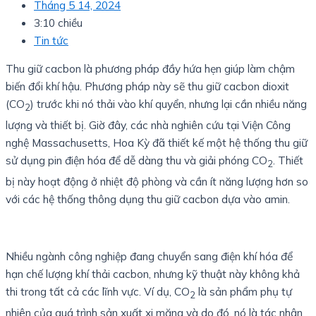
Tháng 5 14, 2024
3:10 chiều
Tin tức
Thu giữ cacbon là phương pháp đầy hứa hẹn giúp làm chậm
biến đổi khí hậu. Phương pháp này sẽ thu giữ cacbon dioxit
(CO
) trước khi nó thải vào khí quyển, nhưng lại cần nhiều năng
2
lượng và thiết bị. Giờ đây, các nhà nghiên cứu tại Viện Công
nghệ Massachusetts, Hoa Kỳ đã thiết kế một hệ thống thu giữ
sử dụng pin điện hóa để dễ dàng thu và giải phóng CO
. Thiết
2
bị này hoạt động ở nhiệt độ phòng và cần ít năng lượng hơn so
với các hệ thống thông dụng thu giữ cacbon dựa vào amin.
Nhiều ngành công nghiệp đang chuyển sang điện khí hóa để
hạn chế lượng khí thải cacbon, nhưng kỹ thuật này không khả
thi trong tất cả các lĩnh vực. Ví dụ, CO
là sản phẩm phụ tự
2
nhiên của quá trình sản xuất xi măng và do đó, nó là tác nhân