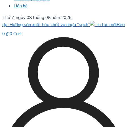
Liên hệ
Thứ 7, ngày 08 tháng 08 năm 2026
Hướng sản xuất hóa chất và nhựa “sạch”
Bèo hoa dâu
0
₫
0
Cart