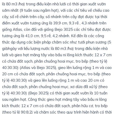
là 80 m3 /ha) trong điều kiện nhà lưới có thời gian xuất vườn
sớm nhất (9 tuần sau ngâm hạt), với các chỉ tiêu về chiều cao
cây, số rễ chính trên cây, số nhánh trên cây đạt được tại thời
điểm xuất vườn tương ứng là 39,9 cm, 9,3 rễ , 4,3 nhánh trên
giống Atlas, còn đối với giống Bejo 3025 các chỉ tiêu đạt được
tương ứng là 41,0 cm, 9,5 rễ, 4,2 nhánh. Kế đến là các công
thức áp dụng các biện pháp chăm sóc như: tưới phun sương (5
giờ/ngày với liều lượng nước là 80 m3 /ha) trong điều kiện nhà
lưới và gieo hạt măng tây vào bầu ni lông kích thước 12 x 7 cm
có chứa đất sạch, phân chuồng hoai mục, tro bếp (theo tỷ lệ
40:30:30) (Atlas và Bejo 3025), gieo lên luống rộng 1 m và cao
20 cm có chứa đất sạch, phân chuồng hoai mục, tro bếp (theo
tỷ lệ 40:30:30) và gieo lên luống rộng 1 m và cao 20 cm có
chứa đất sạch, phân chuồng hoai mục, xơ dừa đã xử lý (theo
tỷ lệ 40:30:30) (Bejo 3025) có thời gian xuất vườn là 10 tuần
sau ngâm hạt. Công thức gieo hạt măng tây vào bầu ni lông
kích thước 12 x 7 cm có chứa đất sạch, phân hữu cơ, tro bếp
(theo tỷ lệ 90:8:2) và chăm sóc theo quy trình hiện hành có thời