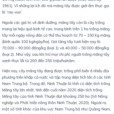
1961). Vì những lợi ích đó mà măng tây được giới ẩm thực gọi
là “rau vua”.
Ngoài các giá trị về dinh dưỡng, măng tây còn là cây trồng
mang lại hiệu quả kinh tế cao, trung bình trên 1 ha trồng măng
tây mỗi ngày nông dân có thể thu hoạch từ 70 – 150 kg măng
(bình quân 100 kg/ngày/ha). Giá tăng tây tươi hiện nay là
70.000 – 90.000 đồng/kg (loại 1) và 40.000 – 50.000 đồng/kg
(loại 2). Như vậy, sau khi trừ mọi chi phí, người trồng măng tây
xanh thực lãi từ 200 đến 250 triệu/ha/năm.
Hiện nay, cây măng tây đang được trồng phổ biến ở nhiều địa
phương trên khắp cả nước và tập trung diện tích lớn ở các tỉnh
Nam Trung bộ. Trong đó, Ninh Thuận là tỉnh có diện tích trồng
Măng tây lớn nhất, tính đến cuối năm 2020 diện tích trồng
Măng tây của tỉnh Ninh Thuận đạt khoảng 250 ha (Sở Nông
nghiệp và Phát triển nông thôn Ninh Thuận, 2020). Ngoài ra,
một số tỉnh khác của khu vực Nam Trung bộ như Quảng Nam,