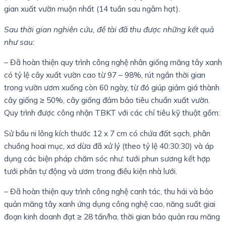
gian xuất vườn muộn nhất (14 tuần sau ngâm hạt).
Sau thời gian nghiên cứu, đề tài đã thu được những kết quả
như sau:
– Đã hoàn thiện quy trình công nghệ nhân giống măng tây xanh
có tỷ lệ cây xuất vườn cao từ 97 – 98%, rút ngắn thời gian
trong vườn ươm xuống còn 60 ngày, từ đó giúp giảm giá thành
cây giống ≥ 50%, cây giống đảm bảo tiêu chuẩn xuất vườn.
Quy trình được công nhận TBKT với các chỉ tiêu kỹ thuật gồm:
Sử bầu ni lông kích thước 12 x 7 cm có chứa đất sạch, phân
chuồng hoai mục, xơ dừa đã xử lý (theo tỷ lệ 40:30:30) và áp
dụng các biện pháp chăm sóc như: tưới phun sương kết hợp
tưới phân tự động và ươm trong điều kiện nhà lưới.
– Đã hoàn thiện quy trình công nghệ canh tác, thu hái và bảo
quản măng tây xanh ứng dụng công nghệ cao, năng suất giai
đoạn kinh doanh đạt ≥ 28 tấn/ha, thời gian bảo quản rau măng