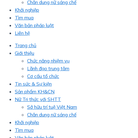
Chân dung nữ sáng chế
Khởi nghiệp
Tìm mua
Văn bản pháp luật
Liên hệ
Trang chủ
Giới thiệu
Chức năng nhiệm vụ
Lãnh đạo trung tâm
Cơ cấu tổ chức
Tin sức & Sự kiện
Sản phẩm KH&CN
Nữ Tri thức với SHTT
Sở hữu trí tuệ Việt Nam
Chân dung nữ sáng chế
Khởi nghiệp
Tìm mua
Văn bản pháp luật