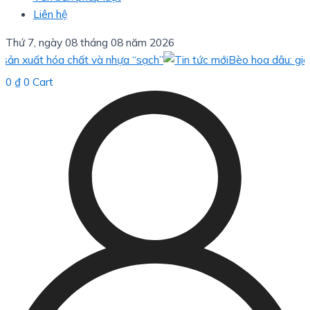
Liên hệ
Thứ 7, ngày 08 tháng 08 năm 2026
t hóa chất và nhựa “sạch”
Bèo hoa dâu: giải pháp “x
0
₫
0
Cart