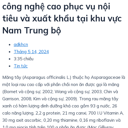
công nghệ cao phục vụ nội
tiêu và xuất khẩu tại khu vực
Nam Trung bộ
adkhcn
Tháng 5 14, 2024
3:35 chiều
Tin tức
Măng tây (Asparagus officinalis L.) thuộc họ Asparagaceae là
một loại rau cao cấp với phần chồi non ăn được gọi là măng
(Bornet và cộng sự, 2002; Wang và cộng sự, 2003, Chin và
Garrison, 2008; Kim và cộng sự, 2009). Trong rau măng tây
xanh có hàm lượng dinh dưỡng khá cao gồm 93 g nước, 26
calo năng lượng, 2,2 g protein, 21 mg canxi, 700 I.U Vitamin A,
30 mg axit ascorbic, 0,20 mg thiamine, 0,16 mg riboflavin và
1,0 mg niacin tính trên 100 g phần ăn được (Mac Gillivray,