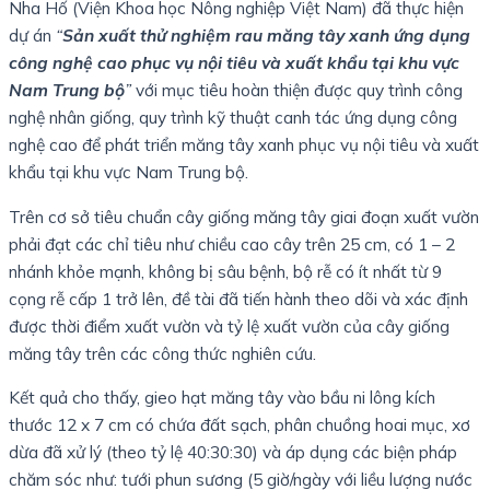
Nha Hố (Viện Khoa học Nông nghiệp Việt Nam) đã thực hiện
dự án
“
Sản xuất thử nghiệm rau măng tây xanh ứng dụng
công nghệ cao phục vụ nội tiêu và xuất khẩu tại khu vực
Nam Trung bộ
”
với mục tiêu hoàn thiện được quy trình công
nghệ nhân giống, quy trình kỹ thuật canh tác ứng dụng công
nghệ cao để phát triển măng tây xanh phục vụ nội tiêu và xuất
khẩu tại khu vực Nam Trung bộ.
Trên cơ sở tiêu chuẩn cây giống măng tây giai đoạn xuất vườn
phải đạt các chỉ tiêu như chiều cao cây trên 25 cm, có 1 – 2
nhánh khỏe mạnh, không bị sâu bệnh, bộ rễ có ít nhất từ 9
cọng rễ cấp 1 trở lên, đề tài đã tiến hành theo dõi và xác định
được thời điểm xuất vườn và tỷ lệ xuất vườn của cây giống
măng tây trên các công thức nghiên cứu.
Kết quả cho thấy, gieo hạt măng tây vào bầu ni lông kích
thước 12 x 7 cm có chứa đất sạch, phân chuồng hoai mục, xơ
dừa đã xử lý (theo tỷ lệ 40:30:30) và áp dụng các biện pháp
chăm sóc như: tưới phun sương (5 giờ/ngày với liều lượng nước