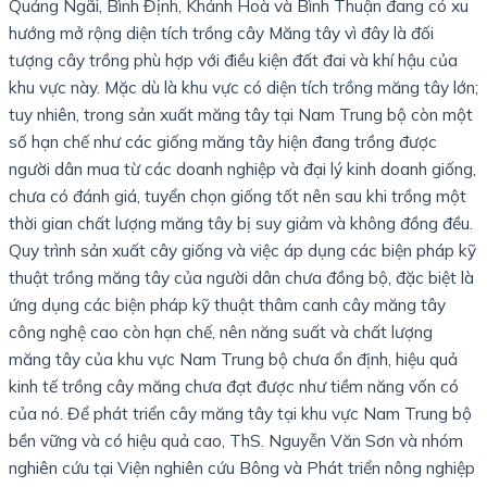
Quảng Ngãi, Bình Định, Khánh Hoà và Bình Thuận đang có xu
hướng mở rộng diện tích trồng cây Măng tây vì đây là đối
tượng cây trồng phù hợp với điều kiện đất đai và khí hậu của
khu vực này. Mặc dù là khu vực có diện tích trồng măng tây lớn;
tuy nhiên, trong sản xuất măng tây tại Nam Trung bộ còn một
số hạn chế như các giống măng tây hiện đang trồng được
người dân mua từ các doanh nghiệp và đại lý kinh doanh giống,
chưa có đánh giá, tuyển chọn giống tốt nên sau khi trồng một
thời gian chất lượng măng tây bị suy giảm và không đồng đều.
Quy trình sản xuất cây giống và việc áp dụng các biện pháp kỹ
thuật trồng măng tây của người dân chưa đồng bộ, đặc biệt là
ứng dụng các biện pháp kỹ thuật thâm canh cây măng tây
công nghệ cao còn hạn chế, nên năng suất và chất lượng
măng tây của khu vực Nam Trung bộ chưa ổn định, hiệu quả
kinh tế trồng cây măng chưa đạt được như tiềm năng vốn có
của nó. Để phát triển cây măng tây tại khu vực Nam Trung bộ
bền vững và có hiệu quả cao, ThS. Nguyễn Văn Sơn và nhóm
nghiên cứu tại Viện nghiên cứu Bông và Phát triển nông nghiệp