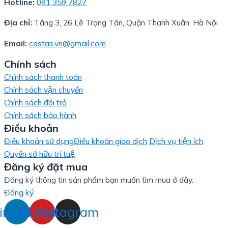
Hotline:
091 359 7827
Địa chỉ:
Tầng 3, 26 Lê Trọng Tấn, Quận Thanh Xuân, Hà Nội
Email:
costas.vn@gmail.com
Chính sách
Chính sách thanh toán
Chính sách vận chuyển
Chính sách đổi trả
Chính sách bảo hành
Điều khoản
Điều khoản sử dụng
Điều khoản giao dịch
Dịch vụ tiện ích
Quyền sở hữu trí tuệ
Đăng ký đặt mua
Đăng ký thông tin sản phẩm bạn muốn tìm mua ở đây.
Đăng ký
inkedin
Youtube
Instagram