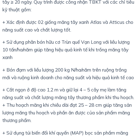
tây ≥ 20 ngày. Quy trình được công nhận TBKT với các chỉ tiêu
kỹ thuật gồm:
+ Xác định được 02 giống măng tây xanh Atlas và Atticus cho
năng suất cao và chất lượng tốt.
+ Sử dụng phân bón hữu cơ Trùn quế Vạn Long với liều lượng
10 tấn/ha/năm giúp tăng hiệu quả kinh tế khi trồng măng tây
xanh
+ Bón đạm với liều lượng 200 kg N/ha/năm trên ruộng trồng
mới và ruộng kinh doanh cho năng suất và hiệu quả kinh tế cao
+ Cắt ngọn ở độ cao 1,2 m và giữ lại 4 – 5 cây mẹ làm tăng
năng suất và chất lượng măng tây thương phẩm khi thu hoạch.
+ Thu hoạch măng khi chiều dài đạt 25 – 28 cm giúp tăng sản
lượng măng thu hoạch và phần ăn được của sản phẩm măng
thương phẩm.
+ Sử dụng túi biến đổi khí quyển (MAP) bọc sản phẩm măng