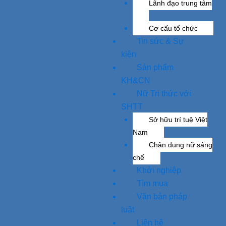
Lãnh đạo trung tâm
Cơ cấu tổ chức
Tin sức & Sự
kiện
Sản phẩm
KH&CN
Nữ Tri thức với
SHTT
Sở hữu trí tuệ Việt
Nam
Chân dung nữ sáng
chế
Khởi nghiệp
Tìm mua
Văn bản pháp
luật
Liên hệ