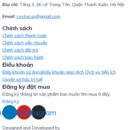
Địa chỉ:
Tầng 3, 26 Lê Trọng Tấn, Quận Thanh Xuân, Hà Nội
Email:
costas.vn@gmail.com
Chính sách
Chính sách thanh toán
Chính sách vận chuyển
Chính sách đổi trả
Chính sách bảo hành
Điều khoản
Điều khoản sử dụng
Điều khoản giao dịch
Dịch vụ tiện ích
Quyền sở hữu trí tuệ
Đăng ký đặt mua
Đăng ký thông tin sản phẩm bạn muốn tìm mua ở đây.
Đăng ký
inkedin
Youtube
Instagram
Designed and Developed by
LinxHQ Việt Nam