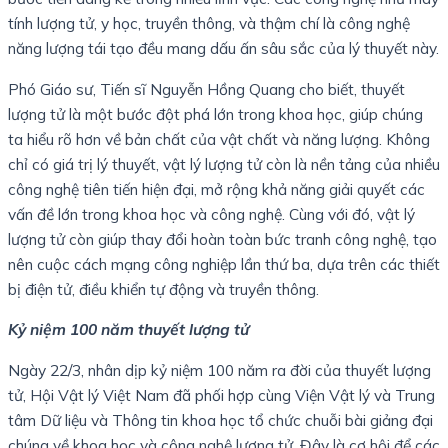
tính lượng tử, y học, truyền thông, và thậm chí là công nghệ
năng lượng tái tạo đều mang dấu ấn sâu sắc của lý thuyết này.
Phó Giáo sư, Tiến sĩ Nguyễn Hồng Quang cho biết, thuyết
lượng tử là một bước đột phá lớn trong khoa học, giúp chúng
ta hiểu rõ hơn về bản chất của vật chất và năng lượng. Không
chỉ có giá trị lý thuyết, vật lý lượng tử còn là nền tảng của nhiều
công nghệ tiên tiến hiện đại, mở rộng khả năng giải quyết các
vấn đề lớn trong khoa học và công nghệ. Cùng với đó, vật lý
lượng tử còn giúp thay đổi hoàn toàn bức tranh công nghệ, tạo
nên cuộc cách mạng công nghiệp lần thứ ba, dựa trên các thiết
bị điện tử, điều khiển tự động và truyền thông.
Kỷ niệm 100 năm thuyết lượng tử
Ngày 22/3, nhân dịp kỷ niệm 100 năm ra đời của thuyết lượng
tử, Hội Vật lý Việt Nam đã phối hợp cùng Viện Vật lý và Trung
tâm Dữ liệu và Thông tin khoa học tổ chức chuỗi bài giảng đại
chúng về khoa học và công nghệ lượng tử. Đây là cơ hội để các