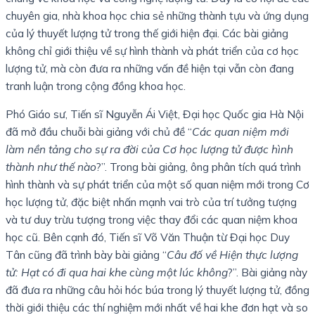
chuyên gia, nhà khoa học chia sẻ những thành tựu và ứng dụng
của lý thuyết lượng tử trong thế giới hiện đại. Các bài giảng
không chỉ giới thiệu về sự hình thành và phát triển của cơ học
lượng tử, mà còn đưa ra những vấn đề hiện tại vẫn còn đang
tranh luận trong cộng đồng khoa học.
Phó Giáo sư, Tiến sĩ Nguyễn Ái Việt, Đại học Quốc gia Hà Nội
đã mở đầu chuỗi bài giảng với chủ đề “
Các quan niệm mới
làm nền tảng cho sự ra đời của Cơ học lượng tử được hình
thành như thế nào
?”. Trong bài giảng, ông phân tích quá trình
hình thành và sự phát triển của một số quan niệm mới trong Cơ
học lượng tử, đặc biệt nhấn mạnh vai trò của trí tưởng tượng
và tư duy trừu tượng trong việc thay đổi các quan niệm khoa
học cũ. Bên cạnh đó, Tiến sĩ Võ Văn Thuận từ Đại học Duy
Tân cũng đã trình bày bài giảng “
Câu đố về Hiện thực lượng
tử: Hạt có đi qua hai khe cùng một lúc không
?”. Bài giảng này
đã đưa ra những câu hỏi hóc búa trong lý thuyết lượng tử, đồng
thời giới thiệu các thí nghiệm mới nhất về hai khe đơn hạt và so