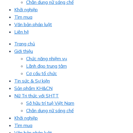
Chân dung nữ sáng chế
Khởi nghiệp
Tìm mua
Văn bản pháp luật
Liên hệ
Trang chủ
Giới thiệu
Chức năng nhiệm vụ
Lãnh đạo trung tâm
Cơ cấu tổ chức
Tin sức & Sự kiện
Sản phẩm KH&CN
Nữ Tri thức với SHTT
Sở hữu trí tuệ Việt Nam
Chân dung nữ sáng chế
Khởi nghiệp
Tìm mua
Văn bản pháp luật