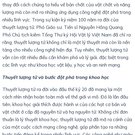
thay đổi cách chúng ta hiểu về bản chất của vật chất và năng
lượng mà còn mở ra những ứng dụng công nghệ đột phá trong
nhiều lĩnh vực. Trong sự kiện kỷ niệm 100 năm ra đời của
thuyết lượng tử, Phó Giáo sư, Tiến sĩ Nguyễn Hồng Quang,
Phó Chủ tịch kiêm Tổng Thư ký Hội Vật lý Việt Nam đã chỉ ra
rằng, thuyết lượng tử không chỉ là một lý thuyết mà còn là nền
tảng cho nhiều công nghệ hiện đại. Tuy nhiên, thuyết lượng tử
vẫn còn rất nhiều điều cần khám phá và lý giải, đặc biệt trong
các lĩnh vực như khoa học vật liệu, y học và an ninh mạng.
Thuyết lượng tử và bước đột phá trong khoa học
Thuyết lượng tử ra đời vào đầu thế kỷ 20 đã mang lại một
cách nhìn nhận hoàn toàn mới về thế giới vi mô. Đó là lần đầu
tiên, khoa học giải thích được hành vi của các hạt cơ bản và
vật chất ở cấp độ nguyên tử và hạ nguyên tử. Không chỉ đơn
thuần là lý thuyết khoa học, thuyết lượng tử đã mở ra cánh cửa
của một cuộc cách mạng công nghệ, góp phần tạo ra những
bước tiến đáng kể trong nhiều lĩnh vực. Các công nghệ như máy