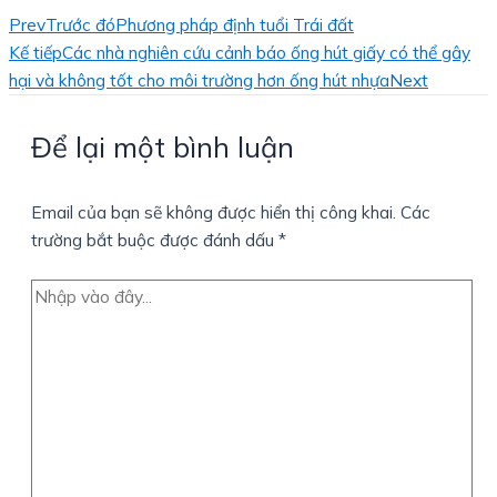
Prev
Trước đó
Phương pháp định tuổi Trái đất
Kế tiếp
Các nhà nghiên cứu cảnh báo ống hút giấy có thể gây
hại và không tốt cho môi trường hơn ống hút nhựa
Next
Để lại một bình luận
Email của bạn sẽ không được hiển thị công khai.
Các
trường bắt buộc được đánh dấu
*
Nhập
vào
đây...