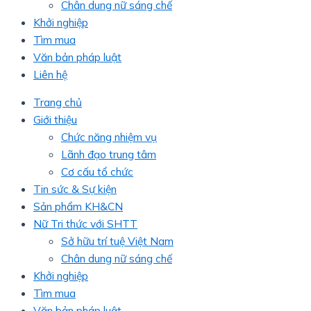
Chân dung nữ sáng chế
Khởi nghiệp
Tìm mua
Văn bản pháp luật
Liên hệ
Trang chủ
Giới thiệu
Chức năng nhiệm vụ
Lãnh đạo trung tâm
Cơ cấu tổ chức
Tin sức & Sự kiện
Sản phẩm KH&CN
Nữ Tri thức với SHTT
Sở hữu trí tuệ Việt Nam
Chân dung nữ sáng chế
Khởi nghiệp
Tìm mua
Văn bản pháp luật