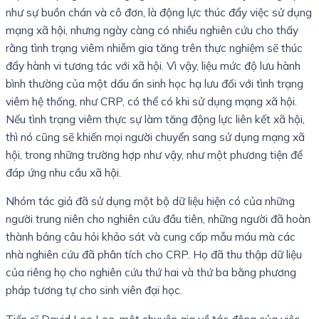
như sự buồn chán và cô đơn, là động lực thúc đẩy việc sử dụng
mạng xã hội, nhưng ngày càng có nhiều nghiên cứu cho thấy
rằng tình trạng viêm nhiễm gia tăng trên thực nghiệm sẽ thúc
đẩy hành vi tương tác với xã hội. Vì vậy, liệu mức độ lưu hành
bình thường của một dấu ấn sinh học hạ lưu đối với tình trạng
viêm hệ thống, như CRP, có thể có khi sử dụng mạng xã hội.
Nếu tình trạng viêm thực sự làm tăng động lực liên kết xã hội,
thì nó cũng sẽ khiến mọi người chuyển sang sử dụng mạng xã
hội, trong những trường hợp như vậy, như một phương tiện để
đáp ứng nhu cầu xã hội.
Nhóm tác giả đã sử dụng một bộ dữ liệu hiện có của những
người trung niên cho nghiên cứu đầu tiên, những người đã hoàn
thành bảng câu hỏi khảo sát và cung cấp mẫu máu mà các
nhà nghiên cứu đã phân tích cho CRP. Họ đã thu thập dữ liệu
của riêng họ cho nghiên cứu thứ hai và thứ ba bằng phương
pháp tương tự cho sinh viên đại học.
Tiến sĩ David Lee Lee, một chuyên gia về tác động của việc