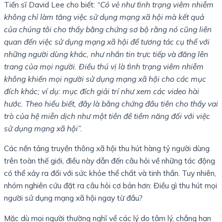
Tiến sĩ David Lee cho biết:
“Có vẻ như tình trạng viêm nhiễm
không chỉ làm tăng việc sử dụng mạng xã hội mà kết quả
của chúng tôi cho thấy bằng chứng sơ bộ rằng nó cũng liên
quan đến việc sử dụng mạng xã hội để tương tác cụ thể với
những người dùng khác, như nhắn tin trực tiếp và đăng lên
trang của mọi người. Điều thú vị là tình trạng viêm nhiễm
không khiến mọi người sử dụng mạng xã hội cho các mục
đích khác; ví dụ: mục đích giải trí như xem các video hài
hước. Theo hiểu biết, đây là bằng chứng đầu tiên cho thấy vai
trò của hệ miễn dịch như một tiền đề tiềm năng đối với việc
sử dụng mạng xã hội”.
Các nền tảng truyền thông xã hội thu hút hàng tỷ người dùng
trên toàn thế giới, điều này dẫn đến câu hỏi về những tác động
có thể xảy ra đối với sức khỏe thể chất và tinh thần. Tuy nhiên,
nhóm nghiên cứu đặt ra câu hỏi cơ bản hơn: Điều gì thu hút mọi
người sử dụng mạng xã hội ngay từ đầu?
Mặc dù mọi người thường nghĩ về các lý do tâm lý, chẳng hạn