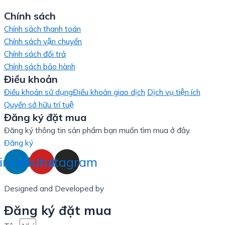
Chính sách
Chính sách thanh toán
Chính sách vận chuyển
Chính sách đổi trả
Chính sách bảo hành
Điều khoản
Điều khoản sử dụng
Điều khoản giao dịch
Dịch vụ tiện ích
Quyền sở hữu trí tuệ
Đăng ký đặt mua
Đăng ký thông tin sản phẩm bạn muốn tìm mua ở đây.
Đăng ký
inkedin
Youtube
Instagram
Designed and Developed by
LinxHQ Việt Nam
Đăng ký đặt mua