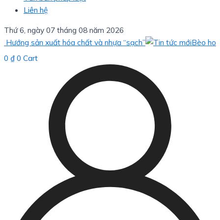
Liên hệ
Thứ 6, ngày 07 tháng 08 năm 2026
g sản xuất hóa chất và nhựa “sạch”
Bèo hoa dâu: gi
0
₫
0
Cart