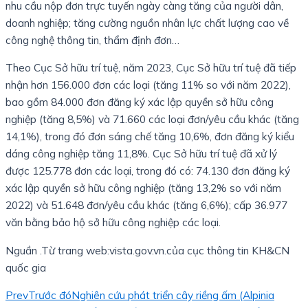
nhu cầu nộp đơn trực tuyến ngày càng tăng của người dân,
doanh nghiệp; tăng cường nguồn nhân lực chất lượng cao về
công nghệ thông tin, thẩm định đơn…
Theo Cục Sở hữu trí tuệ, năm 2023, Cục Sở hữu trí tuệ đã tiếp
nhận hơn 156.000 đơn các loại (tăng 11% so với năm 2022),
bao gồm 84.000 đơn đăng ký xác lập quyền sở hữu công
nghiệp (tăng 8,5%) và 71.660 các loại đơn/yêu cầu khác (tăng
14,1%), trong đó đơn sáng chế tăng 10,6%, đơn đăng ký kiểu
dáng công nghiệp tăng 11,8%. Cục Sở hữu trí tuệ đã xử lý
được 125.778 đơn các loại, trong đó có: 74.130 đơn đăng ký
xác lập quyền sở hữu công nghiệp (tăng 13,2% so với năm
2022) và 51.648 đơn/yêu cầu khác (tăng 6,6%); cấp 36.977
văn bằng bảo hộ sở hữu công nghiệp các loại.
Nguần .Từ trang web:vista.gov.vn.của cục thông tin KH&CN
quốc gia
Prev
Trước đó
Nghiên cứu phát triển cây riềng ấm (Alpinia