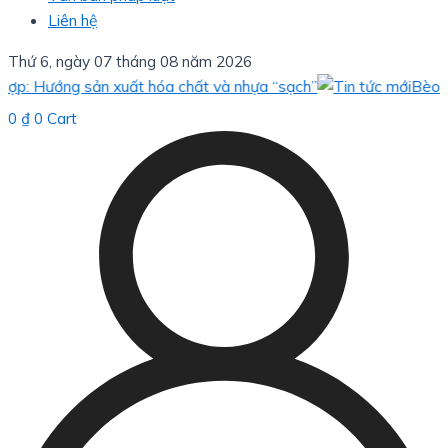
Liên hệ
Thứ 6, ngày 07 tháng 08 năm 2026
Hướng sản xuất hóa chất và nhựa “sạch”
Bèo hoa dâu:
0
₫
0
Cart