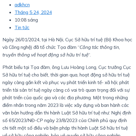
adkhcn
Tháng 5 24, 2024
10:08 sáng
Tin tức
Ngày 26/01/2024, tại Hà Nội, Cục Sở hữu trí tuệ (Bộ Khoa học
và Công nghệ) đã tổ chức Tọa đàm “
Công tác thông tin,
truyền thông về hoạt động sở hữu trí tuệ
“.
Phát biểu tại Tọa đàm, ông Lưu Hoàng Long, Cục trưởng Cục
Sở hữu trí tuệ cho biết, thời gian qua, hoạt động sở hữu trí tuệ
ngày càng gắn kết và phục vụ phát triển kinh tế- xã hội; phát
triển tài sản trí tuệ ngày càng có vai trò quan trọng đối với sự
phát triển của quốc gia và các địa phương. Một trong những
điểm nhấn trong năm 2023 là việc xây dựng và ban hành các
văn bản hướng dẫn thi hành Luật Sở hữu trí tuệ như: Nghị định
số 65/2023/NĐ-CP ngày 23/8/2023 của Chính phủ quy định
chi tiết một số điều và biện pháp thi hành Luật Sở hữu trí tuệ
về sở hữu công nghiệp, bảo vệ quyền sở hữu công nghiệp,