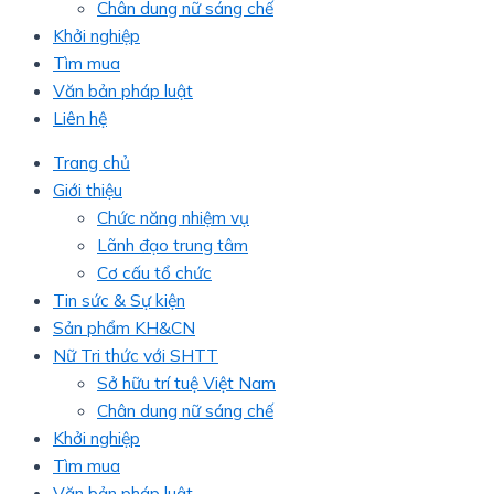
Chân dung nữ sáng chế
Khởi nghiệp
Tìm mua
Văn bản pháp luật
Liên hệ
Trang chủ
Giới thiệu
Chức năng nhiệm vụ
Lãnh đạo trung tâm
Cơ cấu tổ chức
Tin sức & Sự kiện
Sản phẩm KH&CN
Nữ Tri thức với SHTT
Sở hữu trí tuệ Việt Nam
Chân dung nữ sáng chế
Khởi nghiệp
Tìm mua
Văn bản pháp luật