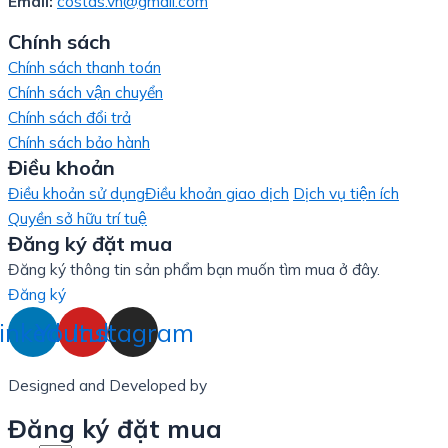
Email:
costas.vn@gmail.com
Chính sách
Chính sách thanh toán
Chính sách vận chuyển
Chính sách đổi trả
Chính sách bảo hành
Điều khoản
Điều khoản sử dụng
Điều khoản giao dịch
Dịch vụ tiện ích
Quyền sở hữu trí tuệ
Đăng ký đặt mua
Đăng ký thông tin sản phẩm bạn muốn tìm mua ở đây.
Đăng ký
inkedin
Youtube
Instagram
Designed and Developed by
LinxHQ Việt Nam
Đăng ký đặt mua