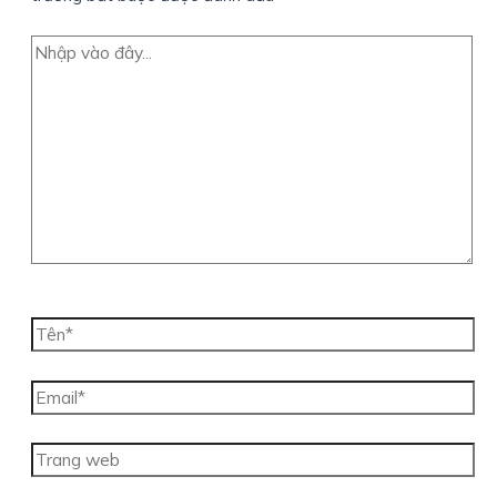
Nhập
vào
đây...
Tên*
Email*
Trang
web