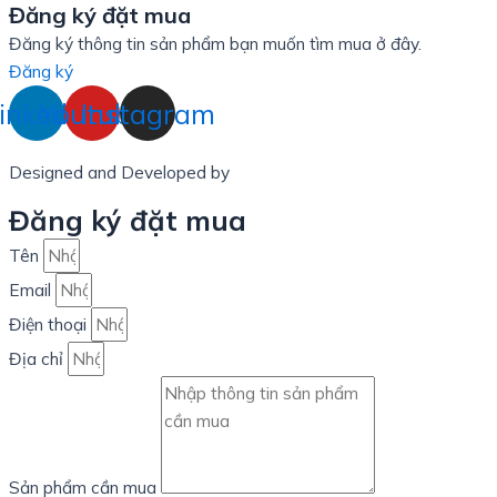
Đăng ký đặt mua
Đăng ký thông tin sản phẩm bạn muốn tìm mua ở đây.
Đăng ký
inkedin
Youtube
Instagram
Designed and Developed by
LinxHQ Việt Nam
Đăng ký đặt mua
Tên
Email
Điện thoại
Địa chỉ
Sản phẩm cần mua