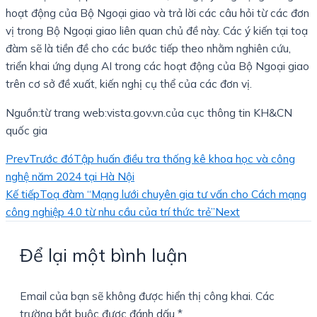
hoạt động của Bộ Ngoại giao và trả lời các câu hỏi từ các đơn
vị trong Bộ Ngoại giao liên quan chủ đề này. Các ý kiến tại toạ
đàm sẽ là tiền đề cho các bước tiếp theo nhằm nghiên cứu,
triển khai ứng dụng AI trong các hoạt động của Bộ Ngoại giao
trên cơ sở đề xuất, kiến nghị cụ thể của các đơn vị.
Nguồn:từ trang web:vista.gov.vn.của cục thông tin KH&CN
quốc gia
Prev
Trước đó
Tập huấn điều tra thống kê khoa học và công
nghệ năm 2024 tại Hà Nội
Kế tiếp
Toạ đàm “Mạng lưới chuyên gia tư vấn cho Cách mạng
công nghiệp 4.0 từ nhu cầu của trí thức trẻ”
Next
Để lại một bình luận
Email của bạn sẽ không được hiển thị công khai.
Các
trường bắt buộc được đánh dấu
*