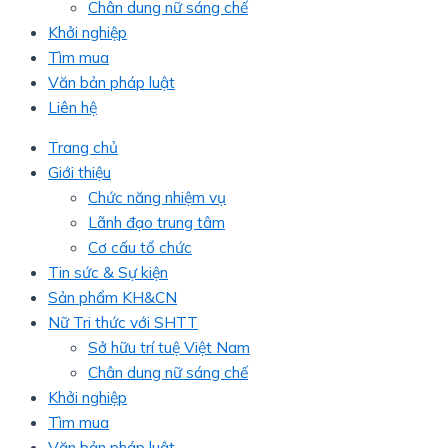
Chân dung nữ sáng chế
Khởi nghiệp
Tìm mua
Văn bản pháp luật
Liên hệ
Trang chủ
Giới thiệu
Chức năng nhiệm vụ
Lãnh đạo trung tâm
Cơ cấu tổ chức
Tin sức & Sự kiện
Sản phẩm KH&CN
Nữ Tri thức với SHTT
Sở hữu trí tuệ Việt Nam
Chân dung nữ sáng chế
Khởi nghiệp
Tìm mua
Văn bản pháp luật