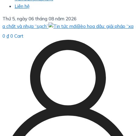
Liên hệ
Thứ 5, ngày 06 tháng 08 năm 2026
t và nhựa “sạch”
Bèo hoa dâu: giải pháp “xanh” cho
0
₫
0
Cart