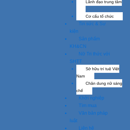
Lãnh đạo trung tâm
Cơ cấu tổ chức
Tin sức & Sự
kiện
Sản phẩm
KH&CN
Nữ Tri thức với
SHTT
Sở hữu trí tuệ Việt
Nam
Chân dung nữ sáng
chế
Khởi nghiệp
Tìm mua
Văn bản pháp
luật
Liên hệ