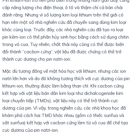
Pin lithium-ion trở nên phổ biến trong những năm gần đây, cung
cấp năng lượng cho điện thoại, ô tô và thậm chí cả bàn chải
đánh răng. Nhưng vì số lượng kim loại lithium trên thế giới có
hạn nên một số nhà nghiên cứu đã chuyển sang dùng kim loại
khác cùng loại. Trước đây, các nhà nghiên cứu đã tạo ra loại
pin kẽm-ion có thể phân hủy sinh học bằng cách sử dụng chitin
trong vỏ cua. Tuy nhiên, chất thải này cũng có thể được biến
đổi thành “
cacbon cứng
“, vật liệu đã được chứng có thể trở
thành cực dương cho pin natri-ion.
Mặc dù tương đồng về mặt hóa học với lithium, nhưng các ion
natri lớn hơn và do đó không tương thích với cực dương của pin
lithium-ion, thường được làm bằng than chì. Khi cacbon cứng
kết hợp với vật liệu bán dẫn kim loại như dichalcogenide kim
loại chuyển tiếp (TMDs), vật liệu này có thể trở thành cực
dương của pin. Vì vậy, trong nghiên cứu, các nhà khoa học đã
khám phá cách hai TMD khác nhau (gồm có thiếc sunfua và
sắt sunfua) kết hợp với cacbon cứng làm từ vỏ cua để chế tạo
cực dương của pin natri-ion.