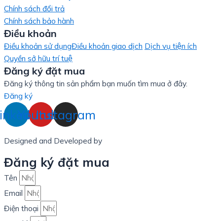
Chính sách đổi trả
Chính sách bảo hành
Điều khoản
Điều khoản sử dụng
Điều khoản giao dịch
Dịch vụ tiện ích
Quyền sở hữu trí tuệ
Đăng ký đặt mua
Đăng ký thông tin sản phẩm bạn muốn tìm mua ở đây.
Đăng ký
inkedin
Youtube
Instagram
Designed and Developed by
LinxHQ Việt Nam
Đăng ký đặt mua
Tên
Email
Điện thoại