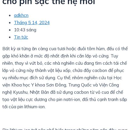
cho pin sạc thế hệ mới
adkhcn
Tháng 5 14, 2024
10:43 sáng
Tin tức
Bất kỳ ai từng ăn càng cua tươi hoặc đuôi tôm hùm, đều có thể
gặp khó khăn ở mức độ nhất định khi cắn lớp vỏ cứng. Tuy
nhiên, thay vì vứt bỏ, các nhà nghiên cứu đang tìm cách tái chế
lớp vỏ cứng này thành vật liệu xốp, chứa đầy cacbon để phục
vụ nhiều mục đích sử dụng. Cụ thể, nhóm nghiên cứu tại Học
viện Khoa học Y khoa Sơn Đông, Trung Quốc và Viện Công
nghệ Kyushu, Nhật Bản đã sử dụng cacbon từ vỏ cua để chế
tạo vật liệu cực dương cho pin natri-ion, đối thủ cạnh tranh sắp
tới của pin lithium-ion.