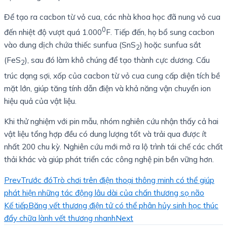
Để tạo ra cacbon từ vỏ cua, các nhà khoa học đã nung vỏ cua
0
đến nhiệt độ vượt quá 1.000
F. Tiếp đến, họ bổ sung cacbon
vào dung dịch chứa thiếc sunfua (SnS
) hoặc sunfua sắt
2
(FeS
), sau đó làm khô chúng để tạo thành cực dương. Cấu
2
trúc dạng sợi, xốp của cacbon từ vỏ cua cung cấp diện tích bề
mặt lớn, giúp tăng tính dẫn điện và khả năng vận chuyển ion
hiệu quả của vật liệu.
Khi thử nghiệm với pin mẫu, nhóm nghiên cứu nhận thấy cả hai
vật liệu tổng hợp đều có dung lượng tốt và trải qua được ít
nhất 200 chu kỳ. Nghiên cứu mới mở ra lộ trình tái chế các chất
thải khác và giúp phát triển các công nghệ pin bền vững hơn.
Prev
Trước đó
Trò chơi trên điện thoại thông minh có thể giúp
phát hiện những tác động lâu dài của chấn thương sọ não
Kế tiếp
Băng vết thương điện tử có thể phân hủy sinh học thúc
đẩy chữa lành vết thương nhanh
Next