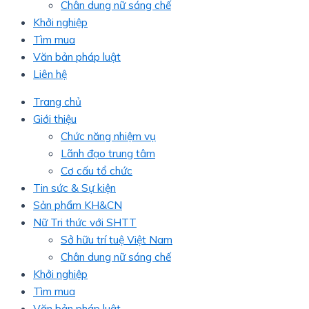
Chân dung nữ sáng chế
Khởi nghiệp
Tìm mua
Văn bản pháp luật
Liên hệ
Trang chủ
Giới thiệu
Chức năng nhiệm vụ
Lãnh đạo trung tâm
Cơ cấu tổ chức
Tin sức & Sự kiện
Sản phẩm KH&CN
Nữ Tri thức với SHTT
Sở hữu trí tuệ Việt Nam
Chân dung nữ sáng chế
Khởi nghiệp
Tìm mua
Văn bản pháp luật