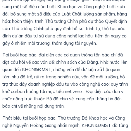
sung một số điều của Luật Khoa học và Công nghệ; Luật sửa
đổi, bổ sung một số điều của Luật Chất lượng sản phẩm, hàng
hóa; hoàn thiện, trình Thủ tướng Chính phủ dự thảo Quyết định
của Thủ tướng Chính phủ quy định hồ sơ, trình tự, thủ tục xác
định dự án đầu tư sử dụng công nghệ lạc hậu, tiềm ẩn nguy cơ
gây ô nhiễm môi trường, thâm dụng tài nguyên.
Tại buổi họp báo, đại diện các cơ quan thông tấn báo chí đã
đặt câu hỏi về các vấn đề: chính sách của Đảng, Nhà nước liên
quan đến KHCN&ĐMST; những vấn đề dư luận xã hội quan
tâm như độ trễ, rủi ro trong nghiên cứu, vấn đề môi trường, hỗ
trợ thúc đẩy doanh nghiệp đầu tư vào công nghệ cao; quy trình
khử carbon hướng tới mục tiêu net zero… Đại diện các đơn vị
chức năng trực thuộc Bộ đã chia sẻ, cung cấp thông tin đến
báo chí về những nội dung trên.
Phát biểu tại buổi họp báo, Thứ trưởng Bộ Khoa học và Công
nghệ Nguyễn Hoàng Giang nhấn mạnh, KHCN&ĐMST đã từng