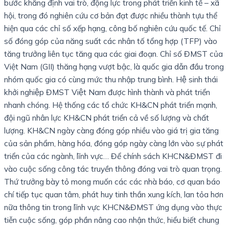
bước khẳng định vai trò, động lực trong phát triển kinh tế – xã
hội, trong đó nghiên cứu cơ bản đạt được nhiều thành tựu thể
hiện qua các chỉ số xếp hạng, công bố nghiên cứu quốc tế. Chỉ
số đóng góp của năng suất các nhân tố tổng hợp (TFP) vào
tăng trưởng liên tục tăng qua các giai đoạn. Chỉ số ĐMST của
Việt Nam (GII) thăng hạng vượt bậc, là quốc gia dẫn đầu trong
nhóm quốc gia có cùng mức thu nhập trung bình. Hệ sinh thái
khởi nghiệp ĐMST Việt Nam được hình thành và phát triển
nhanh chóng. Hệ thống các tổ chức KH&CN phát triển mạnh,
đội ngũ nhân lực KH&CN phát triển cả về số lượng và chất
lượng. KH&CN ngày càng đóng góp nhiều vào giá trị gia tăng
của sản phẩm, hàng hóa, đóng góp ngày càng lớn vào sự phát
triển của các ngành, lĩnh vực… Để chính sách KHCN&ĐMST đi
vào cuộc sống công tác truyền thông đóng vai trò quan trọng.
Thứ trưởng bày tỏ mong muốn các các nhà báo, cơ quan báo
chí tiếp tục quan tâm, phát huy tinh thần xung kích, lan tỏa hơn
nữa thông tin trong lĩnh vực KHCN&ĐMST ứng dụng vào thực
tiễn cuộc sống, góp phần nâng cao nhận thức, hiểu biết chung