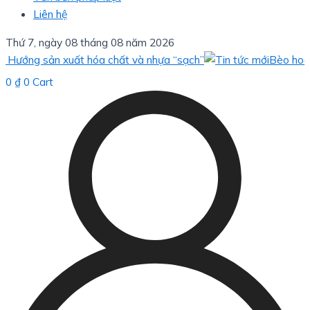
Liên hệ
Thứ 7, ngày 08 tháng 08 năm 2026
g sản xuất hóa chất và nhựa “sạch”
Bèo hoa dâu: giả
0
₫
0
Cart