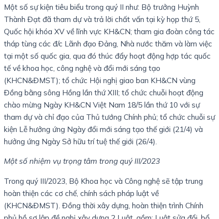
Một số sự kiện tiêu biểu trong quý II như: Bộ trưởng Huỳnh
Thành Đạt đã tham dự và trả lời chất vấn tại kỳ họp thứ 5,
Quốc hội khóa XV về lĩnh vực KH&CN; tham gia đoàn công tác
tháp tùng các đ/c Lãnh đạo Đảng, Nhà nước thăm và làm việc
tại một số quốc gia, qua đó thúc đẩy hoạt động hợp tác quốc
tế về khoa học, công nghệ và đổi mới sáng tạo
(KHCN&ĐMST); tổ chức Hội nghị giao ban KH&CN vùng
Đồng bằng sông Hồng lần thứ XIII; tổ chức chuỗi hoạt động
chào mừng Ngày KH&CN Việt Nam 18/5 lần thứ 10 với sự
tham dự và chỉ đạo của Thủ tướng Chính phủ; tổ chức chuỗi sự
kiện Lễ hưởng ứng Ngày đổi mới sáng tạo thế giới (21/4) và
hưởng ứng Ngày Sở hữu trí tuệ thế giới (26/4).
Một số nhiệm vụ trọng tâm trong quý III/2023
Trong quý III/2023, Bộ Khoa học và Công nghệ sẽ tập trung
hoàn thiện các cơ chế, chính sách pháp luật về
(KHCN&ĐMST). Đồng thời xây dựng, hoàn thiện trình Chính
phủ hồ sơ lập đề nghị xây dựng 2 Luật, gồm: Luật sửa đổi, bổ