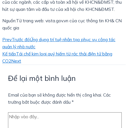
của các ngành, các cấp và toàn xã hội về KHCN&ĐMST; thu
hút sự quan tâm và đầu tư của xã hội cho KHCN&ĐMST.
Nguồn:Từ trang web: vista.gov.vn của cục thông tin KH& CN
quốc gia
Prev
Trước đó
Ứng dụng trí tuệ nhân tạo phục vụ công tác
quản lý nhà nước
Kế tiếp
Tái chế kim loại quý hiếm từ rác thải điện tử bằng
CO2
Next
Để lại một bình luận
Email của bạn sẽ không được hiển thị công khai.
Các
trường bắt buộc được đánh dấu
*
Nhập
vào