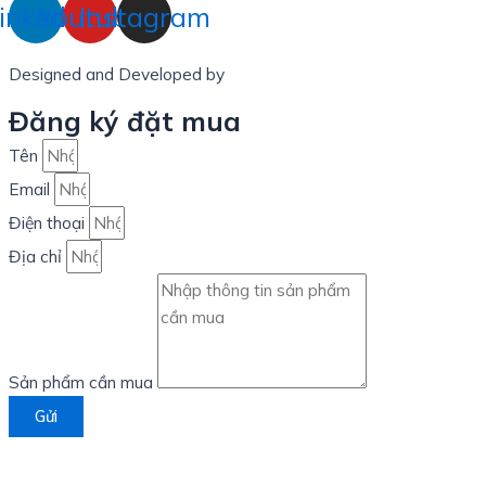
inkedin
Youtube
Instagram
Designed and Developed by
LinxHQ Việt Nam
Đăng ký đặt mua
Tên
Email
Điện thoại
Địa chỉ
Sản phẩm cần mua
Gửi