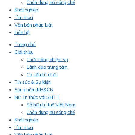
Chân dung nữ sáng chế
Khởi nghiệp
Tìm mua
Văn bản pháp luật
Liên hệ
Trang chủ
Giới thiệu
Chức năng nhiệm vụ
Lãnh đạo trung tâm
Cơ cấu tổ chức
Tin sức & Sự kiện
Sản phẩm KH&CN
Nữ Tri thức với SHTT
Sở hữu trí tuệ Việt Nam
Chân dung nữ sáng chế
Khởi nghiệp
Tìm mua
Văn bản pháp luật