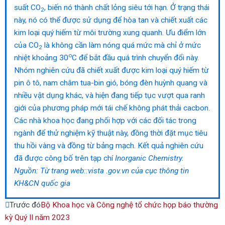
suất CO
, biến nó thành chất lỏng siêu tới hạn. Ở trạng thái
2
này, nó có thể được sử dụng để hòa tan và chiết xuất các
kim loại quý hiếm từ môi trường xung quanh. Ưu điểm lớn
của CO­
là không cần làm nóng quá mức mà chỉ ở mức
2
o
nhiệt khoảng 30
C để bắt đầu quá trình chuyển đổi này.
Nhóm nghiên cứu đã chiết xuất được kim loại quý hiếm từ
pin ô tô, nam châm tua-bin gió, bóng đèn huỳnh quang và
nhiều vật dụng khác, và hiện đang tiếp tục vượt qua ranh
giới của phương pháp mới tái chế không phát thải cacbon.
Các nhà khoa học đang phối hợp với các đối tác trong
ngành để thử nghiệm kỹ thuật này, đồng thời đặt mục tiêu
thu hồi vàng và đồng từ bảng mạch. Kết quả nghiên cứu
đã được công bố trên tạp chí
Inorganic Chemistry.
Nguồn: Từ trang web::vista .gov.vn của cục thông tin
KH&CN quốc gia
Prev
Next
Trước đó
Bộ Khoa học và Công nghệ tổ chức họp báo thường
kỳ Quý II năm 2023