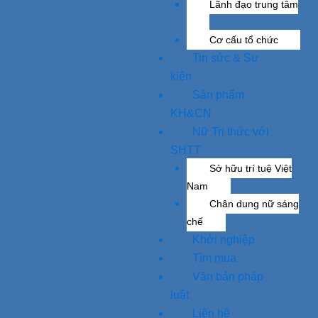
Lãnh đạo trung tâm
Cơ cấu tổ chức
Tin sức & Sự
kiện
Sản phẩm
KH&CN
Nữ Tri thức với
SHTT
Sở hữu trí tuệ Việt
Nam
Chân dung nữ sáng
chế
Khởi nghiệp
Tìm mua
Văn bản pháp
luật
Liên hệ