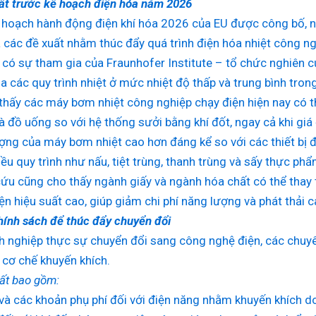
ất trước kế hoạch điện hóa năm 2026
 hoạch hành động điện khí hóa 2026 của EU được công bố, nh
 các đề xuất nhằm thúc đẩy quá trình điện hóa nhiệt công ng
có sự tham gia của Fraunhofer Institute – tổ chức nghiên 
a các quy trình nhiệt ở mức nhiệt độ thấp và trung bình tron
thấy các máy bơm nhiệt công nghiệp chạy điện hiện nay có 
 đồ uống so với hệ thống sưởi bằng khí đốt, ngay cả khi giá 
ợng của máy bơm nhiệt cao hơn đáng kể so với các thiết bị đ
ều quy trình như nấu, tiệt trùng, thanh trùng và sấy thực phẩ
ứu cũng cho thấy ngành giấy và ngành hóa chất có thể thay 
ện hiệu suất cao, giúp giảm chi phí năng lượng và phát thải c
hính sách để thúc đẩy chuyển đổi
 nghiệp thực sự chuyển đổi sang công nghệ điện, các chuyê
 cơ chế khuyến khích.
ất bao gồm:
và các khoản phụ phí đối với điện năng nhằm khuyến khích do