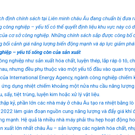
h định chính sách tại Liên minh châu Âu đang chuẩn bị đưa r
 công nghiệp – yếu tố có thể quyết định liệu khu vực này có d
của cơ sở công nghiệp. Những chính sách sắp được công bố đư
g bối cảnh giá năng lượng biến động mạnh và áp lực giảm phát 
ghiệp – yếu tố sống còn của sản xuất
ng nghiệp như sản xuất hóa chất, luyện thép, lắp ráp ô tô, 
nhau, nhưng đều phụ thuộc vào một yếu tố đầu vào quan trọng
 của International Energy Agency, ngành công nghiệp chiếm
c ứng dụng nhiệt chiếm khoảng một nửa nhu cầu năng lượng 
 sấy, tiệt trùng, luyện kim hoặc xử lý vật liệu.
thập kỷ, phần lớn các nhà máy ở châu Âu tạo ra nhiệt bằng lò 
2022 làm gián đoạn nguồn cung năng lượng và đẩy giá khí đốt
ng mạnh. Hệ quả là nhiều nhà máy phải thu hẹp hoạt động hoặc
n xuất lớn nhất châu Âu – sản lượng các ngành hóa chất, nh