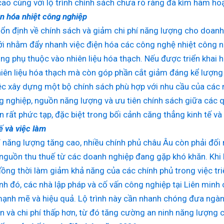
ao cùng với lộ trình chính sách chưa rõ ràng đã kìm hãm hoạ
n hóa nhiệt công nghiệp
 ổn định về chính sách và giảm chi phí năng lượng cho doanh
i nhằm đẩy nhanh việc điện hóa các công nghệ nhiệt công n
ng phụ thuộc vào nhiên liệu hóa thạch. Nếu được triển khai h
iên liệu hóa thạch mà còn góp phần cắt giảm đáng kể lượng p
iệc xây dựng một bộ chính sách phù hợp với nhu cầu của các
g nghiệp, nguồn năng lượng và ưu tiên chính sách giữa các qu
 rất phức tạp, đặc biệt trong bối cảnh căng thẳng kinh tế và 
ế và việc làm
í năng lượng tăng cao, nhiều chính phủ châu Âu còn phải đối
nguồn thu thuế từ các doanh nghiệp đang gặp khó khăn. Khi 
ồng thời làm giảm khả năng của các chính phủ trong việc triể
nh đó, các nhà lập pháp và cố vấn công nghiệp tại Liên minh 
ạnh mẽ và hiệu quả. Lộ trình này cần nhanh chóng đưa ngà
n và chi phí thấp hơn, từ đó tăng cường an ninh năng lượng 