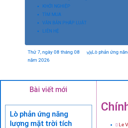
KHỞI NGHIỆP
TÌM MUA
VĂN BẢN PHÁP LUẬT
LIÊN HỆ
Thứ 7, ngày 08 tháng 08
Lò phản ứng năng lượng m
năm 2026
Bài viết mới
Chính
Lò phản ứng năng
lượng mặt trời tích
Le 