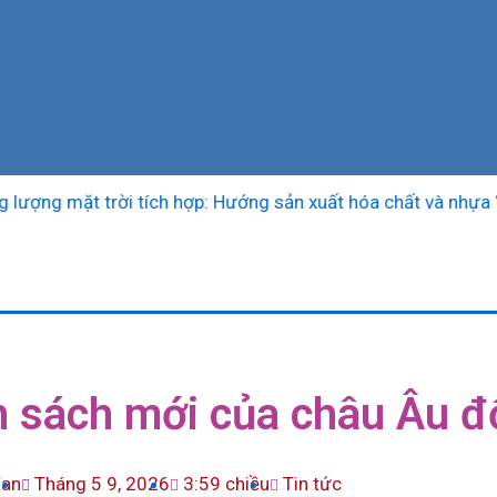
ặt trời tích hợp: Hướng sản xuất hóa chất và nhựa “sạch”
 sách mới của châu Âu đố
Van
Tháng 5 9, 2026
3:59 chiều
Tin tức