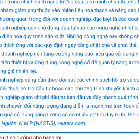
ổi trong chính sách năng lượng của Liên minh châu Âu cho
nhằm giảm phụ thuộc vào nhiên liệu hóa thạch và nâng cao 
hướng quan trọng đối với doanh nghiệp, đặc biệt là các doanh
oanh nghiệp cần chủ động đầu tư vào các công nghệ nhiệt s
p điện hóa quy trình sản xuất. Những công nghệ này không ch
 thích ứng với các quy định ngày càng chặt chẽ về phát thả
 doanh nghiệp nên tăng cường nâng cao hiệu quả sử dụng năn
i tiến thiết bị và ứng dụng công nghệ số để quản lý năng lượn
ng giá nhiên liệu.
anh nghiệp cũng cần theo dõi sát các chính sách hỗ trợ và cơ
ãi thuế, hỗ trợ đầu tư hoặc các chương trình khuyến khích s
h nghiệp giảm chi phí đầu tư ban đầu và đẩy nhanh quá trìn
nh chuyển đổi năng lượng đang diễn ra mạnh mẽ trên toàn c
u quả sử dụng năng lượng sẽ có nhiều cơ hội duy trì lợi thế c
.M.P (NASTIS), reuters.com
Next
ệu dinh dưỡng cho bánh mì