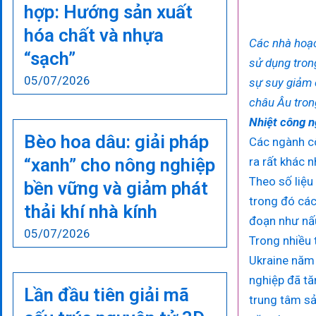
hợp: Hướng sản xuất
hóa chất và nhựa
Các nhà hoạc
“sạch”
sử dụng trong
05/07/2026
sự suy giảm 
châu Âu tron
Nhiệt công n
Bèo hoa dâu: giải pháp
Các ngành cô
“xanh” cho nông nghiệp
ra rất khác 
Theo số liệu
bền vững và giảm phát
trong đó cá
thải khí nhà kính
đoạn như nấu,
05/07/2026
Trong nhiều 
Ukraine năm 
nghiệp đã tă
Lần đầu tiên giải mã
trung tâm sả