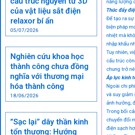
cấu trúc nguyên tử 3D
năng lượng c
của vật liệu sắt điện
Thúc đẩy điệ
Để tạo ra sự
relaxor bí ẩn
biện pháp mớ
05/07/2026
nhiệt mà khô
nhập khẩu nh
Tuy nhiên, v
Nghiên cứu khoa học
cấu trúc côn
thành công chưa đồng
chung trở nên
nghĩa với thương mại
Áp lực kinh t
hóa thành công
Ngoài chi ph
và suy giảm 
18/06/2026
ảnh hưởng, đ
Trong bối cả
chuyển đổi m
“Sạc lại” dây thần kinh
điện sạch hơ
tổn thương: Hướng