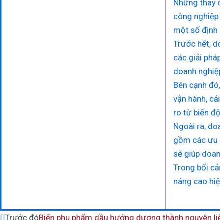
Những thay đ
công nghiệp 
một số định 
Trước hết, d
các giải phá
doanh nghiệp
Bên cạnh đó,
vận hành, cả
ro từ biến độ
Ngoài ra, do
gồm các ưu đ
sẽ giúp doan
Trong bối cả
nâng cao hiệ
Nguồn: N
Prev
Trước đó
Biến phụ phẩm dầu hướng dương thành nguyên li