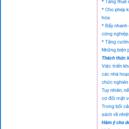
* Tăng thuế 
* Cho phép k
hóa.
* Đẩy nhanh 
công nghiệp
* Tăng cường
Những biện p
Thách thức l
Việc triển k
các nhà hoạc
chức nghiên
Tuy nhiên, n
cơ đối mặt v
Trong bối cả
sách về nhiệ
Hàm ý cho d