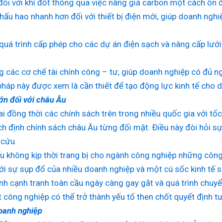
đối với khí đốt thông qua việc nâng giá carbon một cách ổn đ
hấu hao nhanh hơn đối với thiết bị điện mới, giúp doanh ngh
quá trình cấp phép cho các dự án điện sạch và nâng cấp lướ
.
 các cơ chế tài chính công – tư, giúp doanh nghiệp có đủ n
háp này được xem là cần thiết để tạo động lực kinh tế cho 
ớn đối với châu Âu
hai đồng thời các chính sách trên trong nhiều quốc gia với t
h định chính sách châu Âu từng đối mặt. Điều này đòi hỏi sự
 cứu.
ếu không kịp thời trang bị cho ngành công nghiệp những công c
ới sự sụp đổ của nhiều doanh nghiệp và một cú sốc kinh tế s
nh cạnh tranh toàn cầu ngày càng gay gắt và quá trình chuy
t công nghiệp có thể trở thành yếu tố then chốt quyết định tư
oanh nghiệp