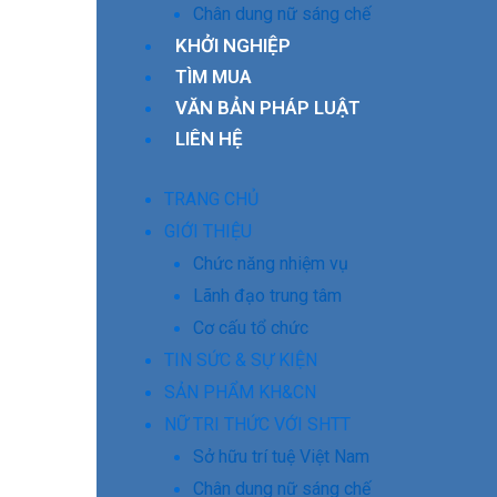
Chân dung nữ sáng chế
KHỞI NGHIỆP
TÌM MUA
VĂN BẢN PHÁP LUẬT
LIÊN HỆ
TRANG CHỦ
GIỚI THIỆU
Chức năng nhiệm vụ
Lãnh đạo trung tâm
Cơ cấu tổ chức
TIN SỨC & SỰ KIỆN
SẢN PHẨM KH&CN
NỮ TRI THỨC VỚI SHTT
Sở hữu trí tuệ Việt Nam
Chân dung nữ sáng chế