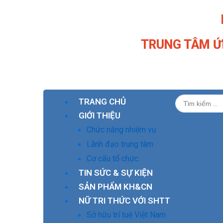
Nhảy
tới
nội
TRUNG TÂM Ứ
dung
TRANG CHỦ
GIỚI THIỆU
Chức năng nhiệm vụ
Lãnh đạo trung tâm
Cơ cấu tổ chức
TIN SỨC & SỰ KIỆN
SẢN PHẨM KH&CN
NỮ TRI THỨC VỚI SHTT
Sở hữu trí tuệ Việt Nam