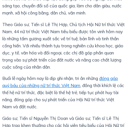
sáng tạo, chuyển đổi số của quốc gia, làm cho dân giàu, nước
mạnh, xã hội công bằng, dân chủ, văn minh.
Theo Giáo sư, Tiến sĩ Lê Thị Hợp, Chủ tịch Hội Nữ trí thức Việt
Nam, 44 nữ trí thức Việt Nam tiêu biểu được tôn vinh hôm nay
là những tấm gương xuất sắc về trí tuệ, bản lĩnh và tinh thần
cống hiến. Với nhiều thành tựu trong nghiên cứu khoa học, giáo
dục, y tế, văn hóa và đối ngoại, các chị đã góp phần quan
trọng vào sự phát triển của đất nước và nâng cao chất lượng
cuộc sống của nhân dân.
Buổi lễ ngày hôm nay là dịp ghi nhận, tri ân những
đóng góp
quý báu của những nữ trí thức Việt Nam
, đồng thời khích lệ các
thế hệ nữ trí thức, đặc biệt là thế hệ trẻ, tiếp tục phát huy tài
năng, đóng góp cho sự phát triển của Hội Nữ trí thức Việt
Nam và đất nước.
Giáo sư, Tiến sĩ Nguyễn Thị Doan và Giáo sư, Tiến sĩ Lê Thị
Hợp trao khen thưởng cho các hội viên tiêu biểu của Hội Nữ trí