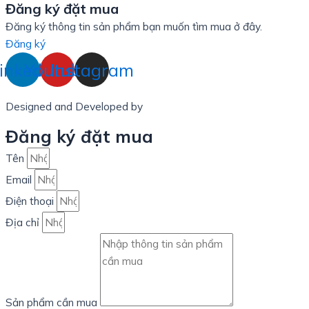
Đăng ký đặt mua
Đăng ký thông tin sản phẩm bạn muốn tìm mua ở đây.
Đăng ký
inkedin
Youtube
Instagram
Designed and Developed by
LinxHQ Việt Nam
Đăng ký đặt mua
Tên
Email
Điện thoại
Địa chỉ
Sản phẩm cần mua