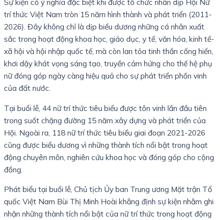
Sự kiện có ý nghĩa đặc biệt khi được tổ chức nhân dịp Hội Nữ
trí thức Việt Nam tròn 15 năm hình thành và phát triển (2011-
2026). Đây không chỉ là dịp biểu dương những cá nhân xuất
sắc trong hoạt động khoa học, giáo dục, y tế, văn hóa, kinh tế-
xã hội và hội nhập quốc tế, mà còn lan tỏa tinh thần cống hiến,
khơi dậy khát vọng sáng tạo, truyền cảm hứng cho thế hệ phụ
nữ đóng góp ngày càng hiệu quả cho sự phát triển phồn vinh
của đất nước.
Tại buổi lễ, 44 nữ trí thức tiêu biểu được tôn vinh lần đầu tiên
trong suốt chặng đường 15 năm xây dựng và phát triển của
Hội. Ngoài ra, 118 nữ trí thức tiêu biểu giai đoạn 2021-2026
cũng được biểu dương vì những thành tích nổi bật trong hoạt
động chuyên môn, nghiên cứu khoa học và đóng góp cho cộng
đồng.
Phát biểu tại buổi lễ, Chủ tịch Ủy ban Trung ương Mặt trận Tổ
quốc Việt Nam Bùi Thị Minh Hoài khẳng định sự kiện nhằm ghi
nhận những thành tích nổi bật của nữ trí thức trong hoạt động