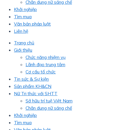
Chân dung nữ sáng chế
Khởi nghiệp
Tìm mua
Văn bản pháp luật
Liên hệ
Trang chủ
Giới thiệu
Chức năng nhiệm vụ
Lãnh đạo trung tâm
Cơ cấu tổ chức
Tin sức & Sự kiện
Sản phẩm KH&CN
Nữ Tri thức với SHTT
Sở hữu trí tuệ Việt Nam
Chân dung nữ sáng chế
Khởi nghiệp
Tìm mua
Văn bản pháp luật