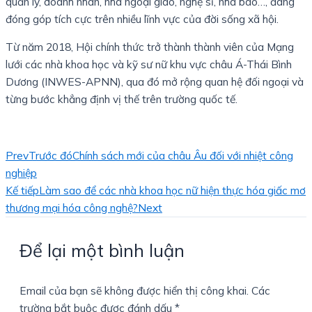
quản lý, doanh nhân, nhà ngoại giao, nghệ sĩ, nhà báo…, đang
đóng góp tích cực trên nhiều lĩnh vực của đời sống xã hội.
Từ năm 2018, Hội chính thức trở thành thành viên của Mạng
lưới các nhà khoa học và kỹ sư nữ khu vực châu Á-Thái Bình
Dương (INWES-APNN), qua đó mở rộng quan hệ đối ngoại và
từng bước khẳng định vị thế trên trường quốc tế.
Prev
Trước đó
Chính sách mới của châu Âu đối với nhiệt công
nghiệp
Kế tiếp
Làm sao để các nhà khoa học nữ hiện thực hóa giấc mơ
thương mại hóa công nghệ?
Next
Để lại một bình luận
Email của bạn sẽ không được hiển thị công khai.
Các
trường bắt buộc được đánh dấu
*