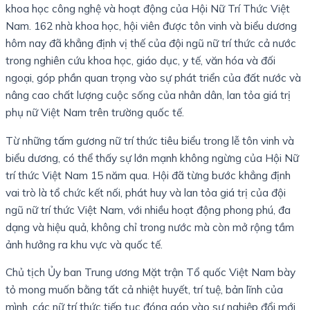
khoa học công nghệ và hoạt động của Hội Nữ Trí Thức Việt
Nam. 162 nhà khoa học, hội viên được tôn vinh và biểu dương
hôm nay đã khẳng định vị thế của đội ngũ nữ trí thức cả nước
trong nghiên cứu khoa học, giáo dục, y tế, văn hóa và đối
ngoại, góp phần quan trọng vào sự phát triển của đất nước và
nâng cao chất lượng cuộc sống của nhân dân, lan tỏa giá trị
phụ nữ Việt Nam trên trường quốc tế.
Từ những tấm gương nữ trí thức tiêu biểu trong lễ tôn vinh và
biểu dương, có thể thấy sự lớn mạnh không ngừng của Hội Nữ
trí thức Việt Nam 15 năm qua. Hội đã từng bước khẳng định
vai trò là tổ chức kết nối, phát huy và lan tỏa giá trị của đội
ngũ nữ trí thức Việt Nam, với nhiều hoạt động phong phú, đa
dạng và hiệu quả, không chỉ trong nước mà còn mở rộng tầm
ảnh hưởng ra khu vực và quốc tế.
Chủ tịch Ủy ban Trung ương Mặt trận Tổ quốc Việt Nam bày
tỏ mong muốn bằng tất cả nhiệt huyết, trí tuệ, bản lĩnh của
mình, các nữ trí thức tiếp tục đóng góp vào sự nghiệp đổi mới,