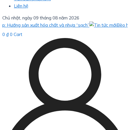
Liên hệ
Chủ nhật, ngày 09 tháng 08 năm 2026
g sản xuất hóa chất và nhựa “sạch”
Bèo hoa dâu: gi
0
₫
0
Cart