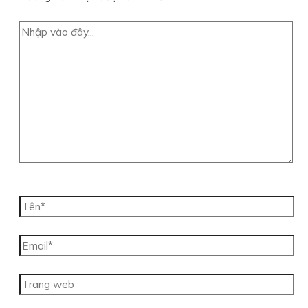
Nhập
vào
đây...
Tên*
Email*
Trang
web