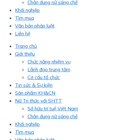
Chân dung nữ sáng chế
Khởi nghiệp
Tìm mua
Văn bản pháp luật
Liên hệ
Trang chủ
Giới thiệu
Chức năng nhiệm vụ
Lãnh đạo trung tâm
Cơ cấu tổ chức
Tin sức & Sự kiện
Sản phẩm KH&CN
Nữ Tri thức với SHTT
Sở hữu trí tuệ Việt Nam
Chân dung nữ sáng chế
Khởi nghiệp
Tìm mua
Văn bản pháp luật