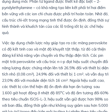
dụng dung môi. Phân tử ligand được thiết kế đặc biệt – 2-
pyridylethylamine – có khả năng tạo liên kết phối trí hai điểm
bền vững với các ion chì chưa được phối trí hoàn toàn. Nhờ đó,
cấu trúc chì-iốt trong mạng tinh thể được ổn định, đồng thời sự
hình thành và khuếch tán của các lỗ trống iốt bị ức chế hiệu
quả.
Việc áp dụng chiến lược này giúp tạo ra các màng perovskite
có độ kết tinh cao và mật độ khuyết tật thấp, từ đó cải thiện
đáng kể khả năng vận chuyển và thu thập điện tích. Các pin
mặt trời perovskite với cấu trúc n-i-p đạt hiệu suất chuyển đổi
năng lượng được chứng nhận lên tới 26,5% đối với thiết bị diện
tích nhỏ (0,08 cm²), 24,9% đối với thiết bị 1 cm², và vẫn duy trì
23,0% đối với module diện tích 16 cm². Ngoài hiệu suất cao,
các thiết bị còn thể hiện độ ổn định dài hạn ấn tượng: sau
1.600 giờ hoạt động ở nhiệt độ 85°C và độ ẩm tương đối 60%
theo tiêu chuẩn ISOS-L-3, hiệu suất vẫn giữ được hơn 98% so
với ban đầu, đồng thời gần như không suy giảm sau hơn 5.000
giờ lưu trữ trong điều kiện môi trường tự nhiên theo tiêu chuẩn