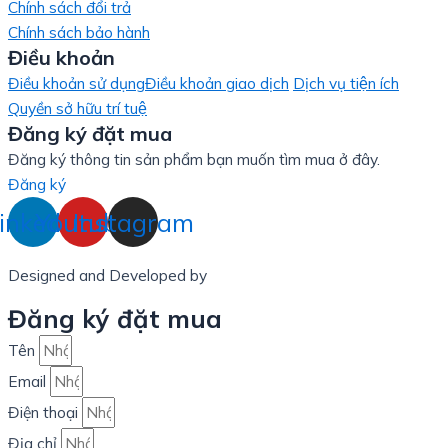
Chính sách đổi trả
Chính sách bảo hành
Điều khoản
Điều khoản sử dụng
Điều khoản giao dịch
Dịch vụ tiện ích
Quyền sở hữu trí tuệ
Đăng ký đặt mua
Đăng ký thông tin sản phẩm bạn muốn tìm mua ở đây.
Đăng ký
inkedin
Youtube
Instagram
Designed and Developed by
LinxHQ Việt Nam
Đăng ký đặt mua
Tên
Email
Điện thoại
Địa chỉ