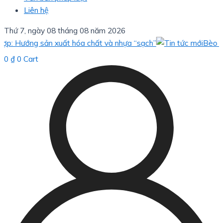
Liên hệ
Thứ 7, ngày 08 tháng 08 năm 2026
 Hướng sản xuất hóa chất và nhựa “sạch”
Bèo hoa dâ
0
₫
0
Cart