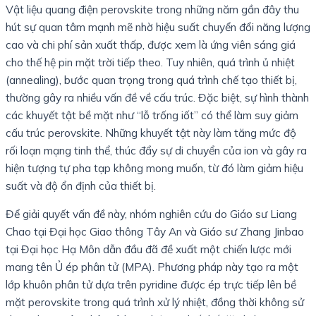
Vật liệu quang điện perovskite trong những năm gần đây thu
hút sự quan tâm mạnh mẽ nhờ hiệu suất chuyển đổi năng lượng
cao và chi phí sản xuất thấp, được xem là ứng viên sáng giá
cho thế hệ pin mặt trời tiếp theo. Tuy nhiên, quá trình ủ nhiệt
(annealing), bước quan trọng trong quá trình chế tạo thiết bị,
thường gây ra nhiều vấn đề về cấu trúc. Đặc biệt, sự hình thành
các khuyết tật bề mặt như “lỗ trống iốt” có thể làm suy giảm
cấu trúc perovskite. Những khuyết tật này làm tăng mức độ
rối loạn mạng tinh thể, thúc đẩy sự di chuyển của ion và gây ra
hiện tượng tự pha tạp không mong muốn, từ đó làm giảm hiệu
suất và độ ổn định của thiết bị.
Để giải quyết vấn đề này, nhóm nghiên cứu do Giáo sư Liang
Chao tại Đại học Giao thông Tây An và Giáo sư Zhang Jinbao
tại Đại học Hạ Môn dẫn đầu đã đề xuất một chiến lược mới
mang tên Ủ ép phân tử (MPA). Phương pháp này tạo ra một
lớp khuôn phân tử dựa trên pyridine được ép trực tiếp lên bề
mặt perovskite trong quá trình xử lý nhiệt, đồng thời không sử