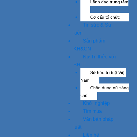
Lãnh đạo trung tâm
Cơ cấu tổ chức
Tin sức & Sự
kiện
Sản phẩm
KH&CN
Nữ Tri thức với
SHTT
Sở hữu trí tuệ Việt
Nam
Chân dung nữ sáng
chế
Khởi nghiệp
Tìm mua
Văn bản pháp
luật
Liên hệ