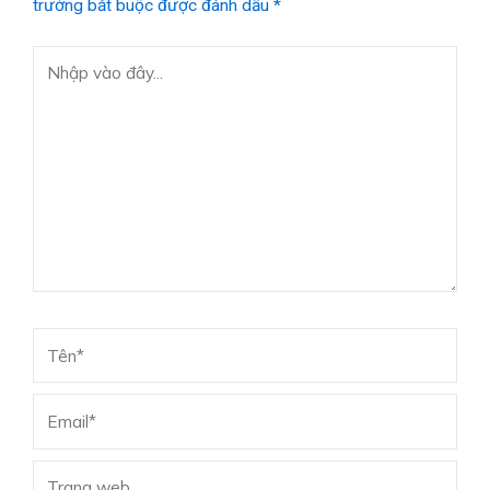
trường bắt buộc được đánh dấu
*
Nhập
vào
đây...
Tên*
Email*
Trang