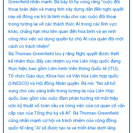
Greenfield nhấn mạnh. Bà bày tỏ hy vọng rằng “cuộc đối
thoại toàn diện và mang tính xây dựng dẫn đến nghị quyết
này sẽ đóng vai trò là hình mẫu cho các cuộc đối thoại
trong tương lai về các thách thức AI trong các lĩnh vực
khác, chẳng hạn như liên quan đến hòa bình và an ninh
cũng như việc sử dụng quyền tự chủ AI của quân đội một
cách có trách nhiệm”.
Bà Thomas-Greenfield lưu ý rằng Nghị quyết được thiết
kế nhằm thúc đẩy các nhiệm vụ mà Liên Hợp quốc đang
thực hiện, bao gồm Liên minh Viễn thông Quốc tế (ITU),
Tổ chức Giáo dục, Khoa học và Văn hóa Liên hợp quốc
(UNESCO) và Hội đồng Nhân quyền. Bà nói: “Nó sẽ bổ
sung cho các sáng kiến ​​trong tương lai của Liên Hợp
quốc, bao gồm các cuộc đàm phán hướng tới một hiệp
ước kỹ thuật số toàn cầu và công việc của cơ quan cố vấn
cấp cao của Tổng thư ký về AI”. Bà Thomas-Greenfield
cũng nhấn mạnh cơ hội và trách nhiệm của cộng đồng
quốc tế rằng “
AI sẽ được tạo ra và triển khai dưới lăng