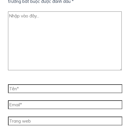
trường bắt buộc được đánh dấu
*
Nhập
vào
đây...
Tên*
Email*
Trang
web