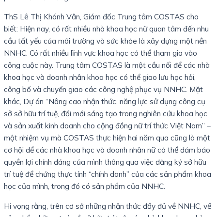
ThS Lê Thị Khánh Vân, Giám đốc Trung tâm COSTAS cho
biết: Hiện nay, có rất nhiều nhà khoa học nữ quan tâm đến nhu
cầu tất yếu của môi trường và sức khỏe là xây dựng một nền
NNHC. Có rất nhiều lĩnh vực khoa học có thể tham gia vào
công cuộc này. Trung tâm COSTAS là một cầu nối để các nhà
khoa học và doanh nhân khoa học có thể giao lưu học hỏi,
công bố và chuyển giao các công nghệ phục vụ NNHC. Mặt
khác, Dự án “Nâng cao nhận thức, năng lực sử dụng công cụ
sở sở hữu trí tuệ, đổi mới sáng tạo trong nghiên cứu khoa học
và sản xuất kinh doanh cho cộng đồng nữ trí thức Việt Nam” –
một nhiệm vụ mà COSTAS thực hiện hai năm qua cũng là một
cơ hội để các nhà khoa học và doanh nhân nữ có thể đảm bảo
quyền lợi chính đáng của mình thông qua việc đăng ký sở hữu
trí tuệ để chứng thực tính “chính danh” của các sản phẩm khoa
học của mình, trong đó có sản phẩm của NNHC.
Hi vọng rằng, trên cơ sở những nhận thức đầy đủ về NNHC, về