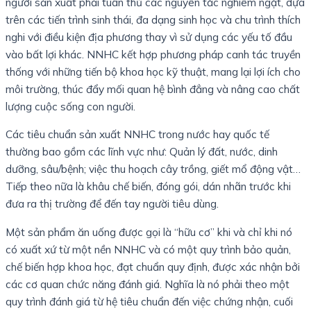
người sản xuất phải tuân thủ các nguyên tắc nghiêm ngặt, dựa
trên các tiến trình sinh thái, đa dạng sinh học và chu trình thích
nghi với điều kiện địa phương thay vì sử dụng các yếu tố đầu
vào bất lợi khác. NNHC kết hợp phương pháp canh tác truyền
thống với những tiến bộ khoa học kỹ thuật, mang lại lợi ích cho
môi trường, thúc đẩy mối quan hệ bình đẳng và nâng cao chất
lượng cuộc sống con người.
Các tiêu chuẩn sản xuất NNHC trong nước hay quốc tế
thường bao gồm các lĩnh vực như: Quản lý đất, nước, dinh
dưỡng, sâu/bệnh; việc thu hoạch cây trồng, giết mổ động vật…
Tiếp theo nữa là khâu chế biến, đóng gói, dán nhãn trước khi
đưa ra thị trường để đến tay người tiêu dùng.
Một sản phẩm ăn uống được gọi là “hữu cơ” khi và chỉ khi nó
có xuất xứ từ một nền NNHC và có một quy trình bảo quản,
chế biến hợp khoa học, đạt chuẩn quy định, được xác nhận bởi
các cơ quan chức năng đánh giá. Nghĩa là nó phải theo một
quy trình đánh giá từ hệ tiêu chuẩn đến việc chứng nhận, cuối