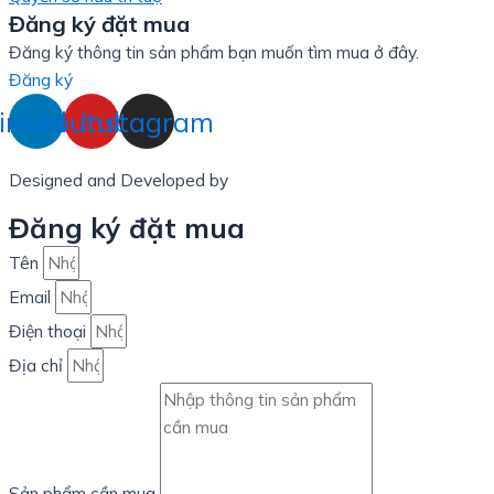
Đăng ký đặt mua
Đăng ký thông tin sản phẩm bạn muốn tìm mua ở đây.
Đăng ký
inkedin
Youtube
Instagram
Designed and Developed by
LinxHQ Việt Nam
Đăng ký đặt mua
Tên
Email
Điện thoại
Địa chỉ
Sản phẩm cần mua