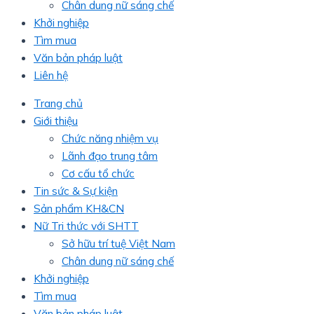
Chân dung nữ sáng chế
Khởi nghiệp
Tìm mua
Văn bản pháp luật
Liên hệ
Trang chủ
Giới thiệu
Chức năng nhiệm vụ
Lãnh đạo trung tâm
Cơ cấu tổ chức
Tin sức & Sự kiện
Sản phẩm KH&CN
Nữ Tri thức với SHTT
Sở hữu trí tuệ Việt Nam
Chân dung nữ sáng chế
Khởi nghiệp
Tìm mua
Văn bản pháp luật