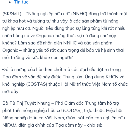
Tin tức
(SK&MT) – “Nông nghiệp hữu cơ” (NNHC) đang trở thành một
từ khóa hot và tương tự như vậy là các sản phẩm từ nông
nghiệp hữu cơ. Người tiêu dùng thực sự lúng túng khi rất nhiều
nhãn hàng có vẻ Organic nhưng thực sự có đúng như vậy
không? Làm sao để nhận diện NNHC và các sản phẩm
Organic – những yếu tố rất quan trọng để bảo vệ hệ sinh thái,
môi trường và sức khỏe con người?
Đó là những câu hỏi then chốt mà các đại biểu đặt ra trong
Tọa đàm về vấn đề này được Trung tâm Ứng dụng KHCN và
khởi nghiệp (COSTAS) thuộc Hội Nữ trí thức Việt Nam tổ chức
mới đây.
Bà Từ Thị Tuyết Nhung – Phó Giám đốc Trung tâm hỗ trợ
phát triển nông nghiệp hữu cơ (CODAS), trực thuộc Hiệp hội
Nông nghiệp Hữu cơ Việt Nam, Giám sát cấp cao nghiên cứu
NIFAM, diễn giả chính của Tọa đàm này – chia sẻ: