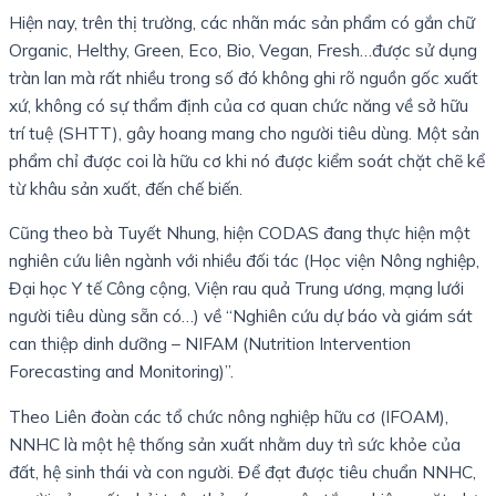
Hiện nay, trên thị trường, các nhãn mác sản phẩm có gắn chữ
Organic, Helthy, Green, Eco, Bio, Vegan, Fresh…được sử dụng
tràn lan mà rất nhiều trong số đó không ghi rõ nguồn gốc xuất
xứ, không có sự thẩm định của cơ quan chức năng về sở hữu
trí tuệ (SHTT), gây hoang mang cho người tiêu dùng. Một sản
phẩm chỉ được coi là hữu cơ khi nó được kiểm soát chặt chẽ kể
từ khâu sản xuất, đến chế biến.
Cũng theo bà Tuyết Nhung, hiện CODAS đang thực hiện một
nghiên cứu liên ngành với nhiều đối tác (Học viện Nông nghiệp,
Đại học Y tế Công cộng, Viện rau quả Trung ương, mạng lưới
người tiêu dùng sẵn có…) về “Nghiên cứu dự báo và giám sát
can thiệp dinh dưỡng – NIFAM (Nutrition Intervention
Forecasting and Monitoring)”.
Theo Liên đoàn các tổ chức nông nghiệp hữu cơ (IFOAM),
NNHC là một hệ thống sản xuất nhằm duy trì sức khỏe của
đất, hệ sinh thái và con người. Để đạt được tiêu chuẩn NNHC,