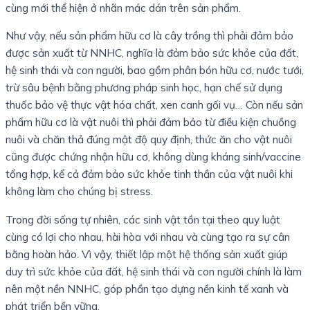
cùng mới thể hiện ở nhãn mác dán trên sản phẩm.
Như vậy, nếu sản phẩm hữu cơ là cây trồng thì phải đảm bảo
được sản xuất từ NNHC, nghĩa là đảm bảo sức khỏe của đất,
hệ sinh thái và con người, bao gồm phân bón hữu cơ, nước tưới,
trừ sâu bệnh bằng phương pháp sinh học, hạn chế sử dụng
thuốc bảo vệ thực vật hóa chất, xen canh gối vụ… Còn nếu sản
phẩm hữu cơ là vật nuôi thì phải đảm bảo từ điều kiện chuồng
nuôi và chăn thả đúng mật độ quy định, thức ăn cho vật nuôi
cũng được chứng nhận hữu cơ, không dùng kháng sinh/vaccine
tổng hợp, kể cả đảm bảo sức khỏe tinh thần của vật nuôi khi
không làm cho chúng bị stress.
Trong đời sống tự nhiên, các sinh vật tồn tại theo quy luật
cùng có lợi cho nhau, hài hòa với nhau và cùng tạo ra sự cân
bằng hoàn hảo. Vì vậy, thiết lập một hệ thống sản xuất giúp
duy trì sức khỏe của đất, hệ sinh thái và con người chính là làm
nên một nền NNHC, góp phần tạo dựng nền kinh tế xanh và
phát triển bền vững.