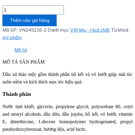
Thêm vào giỏ hàng
Mã SP:
VN245216-2
Danh mục
Vật liệu - Hoá chất
Từ khoá
mỹ phẩm
Mô tả
MÔ TẢ SẢN PHẨM
Dầu xả thảo mộc gồm thành phần bồ kết và vỏ bưởi giúp mái tóc
suôn mềm và kích thích mọc tóc hiệu quả.
Thành phần
Nước tinh khiết, glycerin, propylene glycol, polysorbate 80, cetyl
and stearyl alcohols, dầu dừa, dầu jojoba, bồ kết, vỏ bưởi, vitamin
E, dimethicone, 1-decene homopolymer hydrogenated, propyl
parahydroxybenzoat, hương liệu, acid lactic.