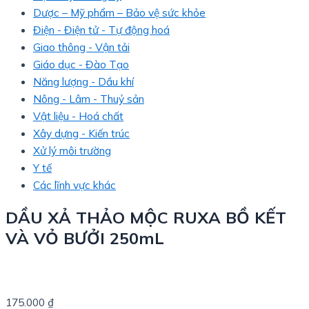
Dược – Mỹ phẩm – Bảo vệ sức khỏe
Điện - Điện tử - Tự động hoá
Giao thông - Vận tải
Giáo dục - Đào Tạo
Năng lượng - Dầu khí
Nông - Lâm - Thuỷ sản
Vật liệu - Hoá chất
Xây dựng - Kiến trúc
Xử lý môi trường
Y tế
Các lĩnh vực khác
DẦU XẢ THẢO MỘC RUXA BỒ KẾT
VÀ VỎ BƯỞI 250mL
175.000
₫