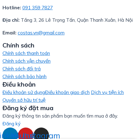
Hotline:
091 359 7827
Địa chỉ:
Tầng 3, 26 Lê Trọng Tấn, Quận Thanh Xuân, Hà Nội
Email:
costas.vn@gmail.com
Chính sách
Chính sách thanh toán
Chính sách vận chuyển
Chính sách đổi trả
Chính sách bảo hành
Điều khoản
Điều khoản sử dụng
Điều khoản giao dịch
Dịch vụ tiện ích
Quyền sở hữu trí tuệ
Đăng ký đặt mua
Đăng ký thông tin sản phẩm bạn muốn tìm mua ở đây.
Đăng ký
inkedin
Youtube
Instagram