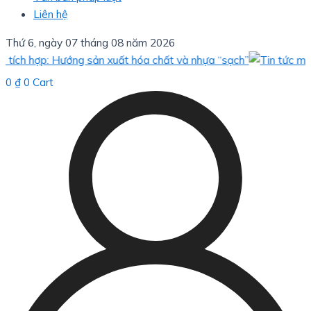
Liên hệ
Thứ 6, ngày 07 tháng 08 năm 2026
ch hợp: Hướng sản xuất hóa chất và nhựa “sạch”
Bèo 
0
₫
0
Cart