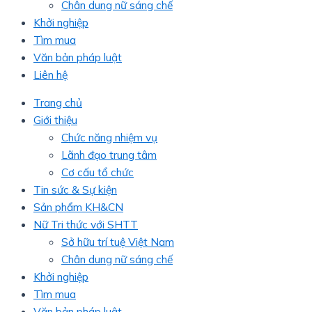
Chân dung nữ sáng chế
Khởi nghiệp
Tìm mua
Văn bản pháp luật
Liên hệ
Trang chủ
Giới thiệu
Chức năng nhiệm vụ
Lãnh đạo trung tâm
Cơ cấu tổ chức
Tin sức & Sự kiện
Sản phẩm KH&CN
Nữ Tri thức với SHTT
Sở hữu trí tuệ Việt Nam
Chân dung nữ sáng chế
Khởi nghiệp
Tìm mua
Văn bản pháp luật