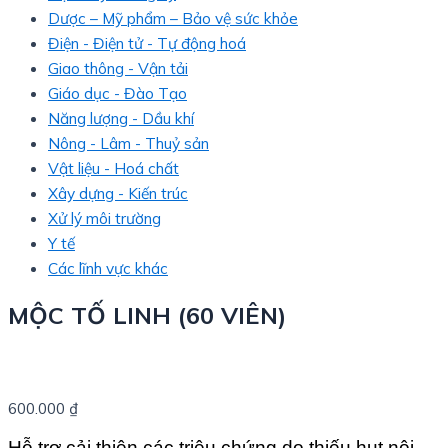
Dược – Mỹ phẩm – Bảo vệ sức khỏe
Điện - Điện tử - Tự động hoá
Giao thông - Vận tải
Giáo dục - Đào Tạo
Năng lượng - Dầu khí
Nông - Lâm - Thuỷ sản
Vật liệu - Hoá chất
Xây dựng - Kiến trúc
Xử lý môi trường
Y tế
Các lĩnh vực khác
MỘC TỐ LINH (60 VIÊN)
600.000
₫
Hỗ trợ cải thiện các triệu chứng do thiếu hụt nội