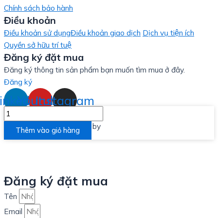
Chính sách bảo hành
Điều khoản
Điều khoản sử dụng
Điều khoản giao dịch
Dịch vụ tiện ích
Quyền sở hữu trí tuệ
Đăng ký đặt mua
Đăng ký thông tin sản phẩm bạn muốn tìm mua ở đây.
Đăng ký
inkedin
Youtube
Instagram
MỘC
TỐ
Designed and Developed by
LinxHQ Việt Nam
Thêm vào giỏ hàng
LINH
(60
VIÊN)
số
Đăng ký đặt mua
lượng
Tên
Email