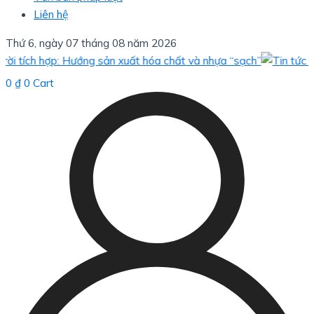
Liên hệ
Thứ 6, ngày 07 tháng 08 năm 2026
tích hợp: Hướng sản xuất hóa chất và nhựa “sạch”
Bè
0
₫
0
Cart