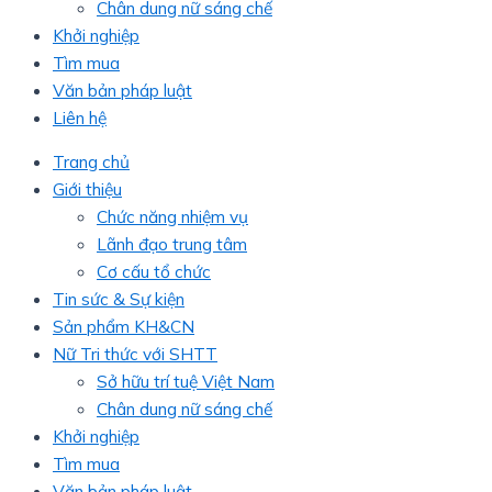
Chân dung nữ sáng chế
Khởi nghiệp
Tìm mua
Văn bản pháp luật
Liên hệ
Trang chủ
Giới thiệu
Chức năng nhiệm vụ
Lãnh đạo trung tâm
Cơ cấu tổ chức
Tin sức & Sự kiện
Sản phẩm KH&CN
Nữ Tri thức với SHTT
Sở hữu trí tuệ Việt Nam
Chân dung nữ sáng chế
Khởi nghiệp
Tìm mua
Văn bản pháp luật