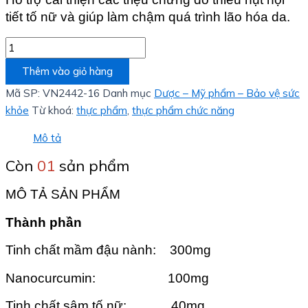
tiết tố nữ và giúp làm chậm quá trình lão hóa da.
Thêm vào giỏ hàng
Mã SP:
VN2442-16
Danh mục
Dược – Mỹ phẩm – Bảo vệ sức
khỏe
Từ khoá:
thực phẩm
,
thực phẩm chức năng
Mô tả
Còn
01
sản phẩm
MÔ TẢ SẢN PHẨM
Thành phần
Tinh chất mầm đậu nành: 300mg
Nanocurcumin: 100mg
Tinh chất sâm tố nữ: 40mg