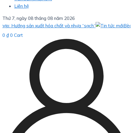
Liên hệ
Thứ 7, ngày 08 tháng 08 năm 2026
: Hướng sản xuất hóa chất và nhựa “sạch”
Bèo hoa d
0
₫
0
Cart