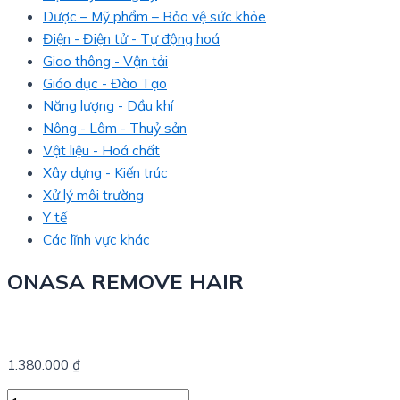
Dược – Mỹ phẩm – Bảo vệ sức khỏe
Điện - Điện tử - Tự động hoá
Giao thông - Vận tải
Giáo dục - Đào Tạo
Năng lượng - Dầu khí
Nông - Lâm - Thuỷ sản
Vật liệu - Hoá chất
Xây dựng - Kiến trúc
Xử lý môi trường
Y tế
Các lĩnh vực khác
ONASA REMOVE HAIR
1.380.000
₫