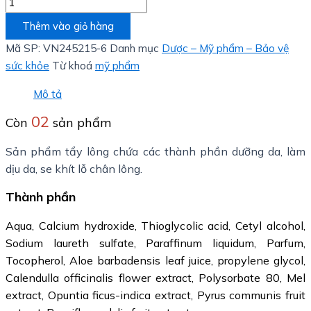
Thêm vào giỏ hàng
Mã SP:
VN245215-6
Danh mục
Dược – Mỹ phẩm – Bảo vệ
sức khỏe
Từ khoá
mỹ phẩm
Mô tả
02
Còn
sản phẩm
Sản phẩm tẩy lông chứa các thành phần dưỡng da, làm
dịu da, se khít lỗ chân lông.
Thành phần
Aqua, Calcium hydroxide, Thioglycolic acid, Cetyl alcohol,
Sodium laureth sulfate, Paraffinum liquidum, Parfum,
Tocopherol, Aloe barbadensis leaf juice, propylene glycol,
Calendulla officinalis flower extract, Polysorbate 80, Mel
extract, Opuntia ficus-indica extract, Pyrus communis fruit