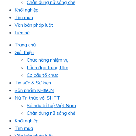
Chân dung nữ sáng chế
Khởi nghiệp
Tìm mua
Văn bản pháp luật
Liên hệ
Trang chủ
Giới thiệu
Chức năng nhiệm vụ
Lãnh đạo trung tâm
Cơ cấu tổ chức
Tin sức & Sự kiện
Sản phẩm KH&CN
Nữ Tri thức với SHTT
Sở hữu trí tuệ Việt Nam
Chân dung nữ sáng chế
Khởi nghiệp
Tìm mua
Văn bản pháp luật