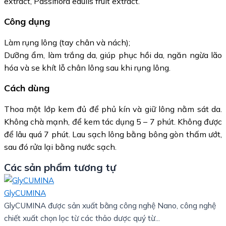
extract, Passiflora edulis fruit extract.
Công dụng
Làm rụng lông (tay chân và nách);
Dưỡng ẩm, làm trắng da, giúp phục hồi da, ngăn ngừa lão
hóa và se khít lỗ chân lông sau khi rụng lông.
Cách dùng
Thoa một lớp kem đủ để phủ kín và giữ lông nằm sát da.
Không chà mạnh, để kem tác dụng 5 – 7 phút. Không được
để lâu quá 7 phút. Lau sạch lông bằng bông gòn thấm ướt,
sau đó rửa lại bằng nước sạch.
Các sản phẩm tương tự
GlyCUMINA
GlyCUMINA được sản xuất bằng công nghệ Nano, công nghệ
chiết xuất chọn lọc từ các thảo dược quý từ...