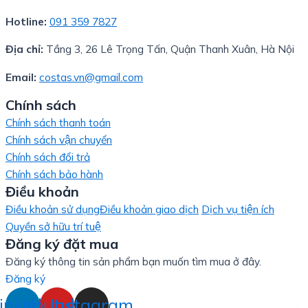
Hotline:
091 359 7827
Địa chỉ:
Tầng 3, 26 Lê Trọng Tấn, Quận Thanh Xuân, Hà Nội
Email:
costas.vn@gmail.com
Chính sách
Chính sách thanh toán
Chính sách vận chuyển
Chính sách đổi trả
Chính sách bảo hành
Điều khoản
Điều khoản sử dụng
Điều khoản giao dịch
Dịch vụ tiện ích
Quyền sở hữu trí tuệ
Đăng ký đặt mua
Đăng ký thông tin sản phẩm bạn muốn tìm mua ở đây.
Đăng ký
inkedin
Youtube
Instagram