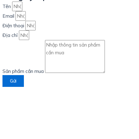
Tên
số
lượng
Email
Điện thoại
Địa chỉ
Sản phẩm cần mua
Gửi