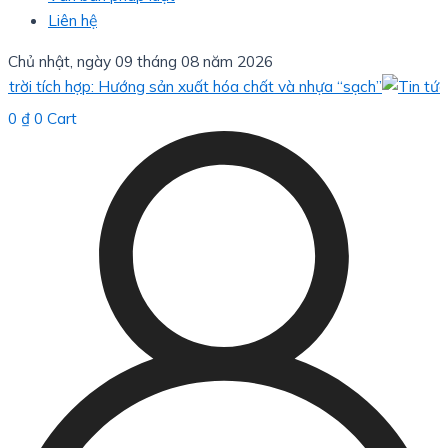
Liên hệ
Chủ nhật, ngày 09 tháng 08 năm 2026
 tích hợp: Hướng sản xuất hóa chất và nhựa “sạch”
B
0
₫
0
Cart