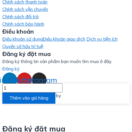
Chính sách thanh toán
Chính sách vận chuyển
Chính sách đổi trả
Chính sách bảo hành
Điều khoản
Điều khoản sử dụng
Điều khoản giao dịch
Dịch vụ tiện ích
Quyền sở hữu trí tuệ
Đăng ký đặt mua
Đăng ký thông tin sản phẩm bạn muốn tìm mua ở đây.
Đăng ký
inkedin
Youtube
Instagram
TINH
CHẤT
Designed and Developed by
LinxHQ Việt Nam
Thêm vào giỏ hàng
DƯỠNG
DA
(COLLAGEN
FACE
Đăng ký đặt mua
SERUM)