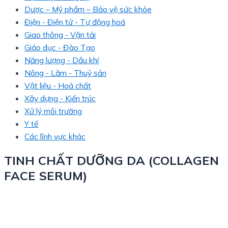
Dược – Mỹ phẩm – Bảo vệ sức khỏe
Điện - Điện tử - Tự động hoá
Giao thông - Vận tải
Giáo dục - Đào Tạo
Năng lượng - Dầu khí
Nông - Lâm - Thuỷ sản
Vật liệu - Hoá chất
Xây dựng - Kiến trúc
Xử lý môi trường
Y tế
Các lĩnh vực khác
TINH CHẤT DƯỠNG DA (COLLAGEN
FACE SERUM)