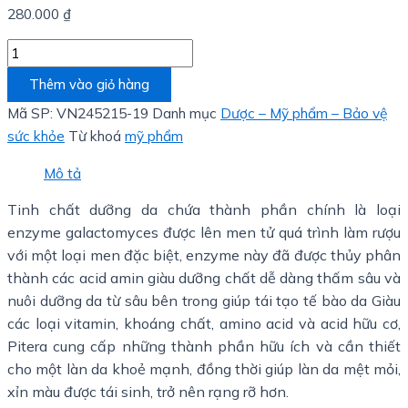
280.000
₫
Thêm vào giỏ hàng
Mã SP:
VN245215-19
Danh mục
Dược – Mỹ phẩm – Bảo vệ
sức khỏe
Từ khoá
mỹ phẩm
Mô tả
Tinh chất dưỡng da chứa thành phần chính là loại
enzyme galactomyces được lên men tử quá trình làm rượu
với một loại men đặc biệt, enzyme này đã được thủy phân
thành các acid amin giàu dưỡng chất dễ dàng thấm sâu và
nuôi dưỡng da từ sâu bên trong giúp tái tạo tế bào da Giàu
các loại vitamin, khoáng chất, amino acid và acid hữu cơ,
Pitera cung cấp những thành phần hữu ích và cần thiết
cho một làn da khoẻ mạnh, đồng thời giúp làn da mệt mỏi,
xỉn màu được tái sinh, trở nên rạng rỡ hơn.