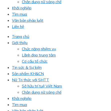
Chân dung nữ sáng chế
Khởi nghiệp
Tìm mua
Văn bản pháp luật
Liên hệ
Trang chủ
Giới thiệu
Chức năng nhiệm vụ
Lãnh đạo trung tâm
Cơ cấu tổ chức
Tin sức & Sự kiện
Sản phẩm KH&CN
Nữ Tri thức với SHTT
Sở hữu trí tuệ Việt Nam
Chân dung nữ sáng chế
Khởi nghiệp
Tìm mua
Văn bản pháp luật