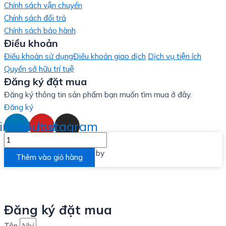
Chính sách vận chuyển
Chính sách đổi trả
Chính sách bảo hành
Điều khoản
Điều khoản sử dụng
Điều khoản giao dịch
Dịch vụ tiện ích
Quyền sở hữu trí tuệ
Đăng ký đặt mua
Đăng ký thông tin sản phẩm bạn muốn tìm mua ở đây.
Đăng ký
inkedin
Youtube
Instagram
XÀ
PHÒNG
Designed and Developed by
LinxHQ Việt Nam
Thêm vào giỏ hàng
GẠO
SỮA
OCHI
số
Đăng ký đặt mua
lượng
Tên