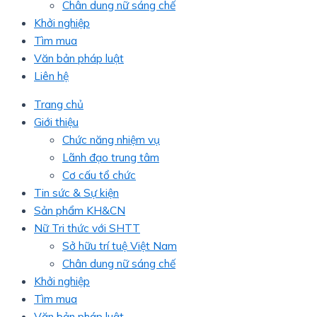
Chân dung nữ sáng chế
Khởi nghiệp
Tìm mua
Văn bản pháp luật
Liên hệ
Trang chủ
Giới thiệu
Chức năng nhiệm vụ
Lãnh đạo trung tâm
Cơ cấu tổ chức
Tin sức & Sự kiện
Sản phẩm KH&CN
Nữ Tri thức với SHTT
Sở hữu trí tuệ Việt Nam
Chân dung nữ sáng chế
Khởi nghiệp
Tìm mua
Văn bản pháp luật