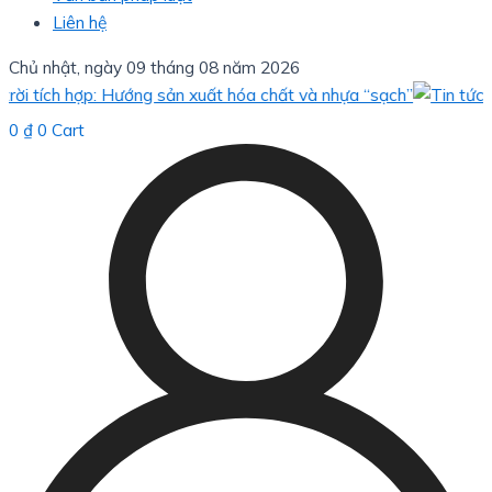
Liên hệ
Chủ nhật, ngày 09 tháng 08 năm 2026
tích hợp: Hướng sản xuất hóa chất và nhựa “sạch”
B
0
₫
0
Cart