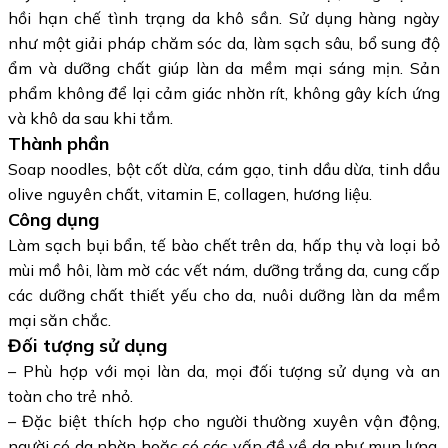
hồi hạn chế tình trạng da khô sần. Sử dụng hàng ngày
như một giải pháp chăm sóc da, làm sạch sâu, bổ sung độ
ẩm và dưỡng chất giúp làn da mềm mại sáng mịn. Sản
phẩm không để lại cảm giác nhờn rít, không gây kích ứng
và khô da sau khi tắm.
Thành phần
Soap noodles, bột cốt dừa, cám gạo, tinh dầu dừa, tinh dầu
olive nguyên chất, vitamin E, collagen, hương liệu.
Công dụng
Làm sạch bụi bẩn, tế bào chết trên da, hấp thụ và loại bỏ
mùi mồ hôi, làm mờ các vết nám, dưỡng trắng da, cung cấp
các dưỡng chất thiết yếu cho da, nuôi dưỡng làn da mềm
mại săn chắc.
Đối tượng sử dụng
– Phù hợp với mọi làn da, mọi đối tượng sử dụng và an
toàn cho trẻ nhỏ.
– Đặc biệt thích hợp cho người thường xuyên vận động,
người có da nhờn hoặc có các vấn đề về da như mụn lưng,