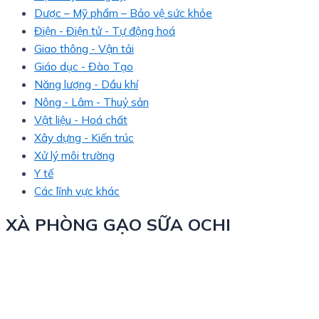
Dược – Mỹ phẩm – Bảo vệ sức khỏe
Điện - Điện tử - Tự động hoá
Giao thông - Vận tải
Giáo dục - Đào Tạo
Năng lượng - Dầu khí
Nông - Lâm - Thuỷ sản
Vật liệu - Hoá chất
Xây dựng - Kiến trúc
Xử lý môi trường
Y tế
Các lĩnh vực khác
XÀ PHÒNG GẠO SỮA OCHI