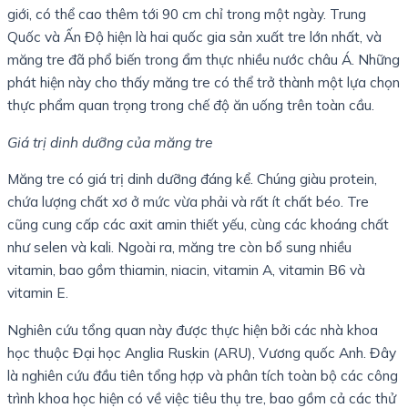
giới, có thể cao thêm tới 90 cm chỉ trong một ngày. Trung
Quốc và Ấn Độ hiện là hai quốc gia sản xuất tre lớn nhất, và
măng tre đã phổ biến trong ẩm thực nhiều nước châu Á. Những
phát hiện này cho thấy măng tre có thể trở thành một lựa chọn
thực phẩm quan trọng trong chế độ ăn uống trên toàn cầu.
Giá trị dinh dưỡng của măng tre
Măng tre có giá trị dinh dưỡng đáng kể. Chúng giàu protein,
chứa lượng chất xơ ở mức vừa phải và rất ít chất béo. Tre
cũng cung cấp các axit amin thiết yếu, cùng các khoáng chất
như selen và kali. Ngoài ra, măng tre còn bổ sung nhiều
vitamin, bao gồm thiamin, niacin, vitamin A, vitamin B6 và
vitamin E.
Nghiên cứu tổng quan này được thực hiện bởi các nhà khoa
học thuộc Đại học Anglia Ruskin (ARU), Vương quốc Anh. Đây
là nghiên cứu đầu tiên tổng hợp và phân tích toàn bộ các công
trình khoa học hiện có về việc tiêu thụ tre, bao gồm cả các thử