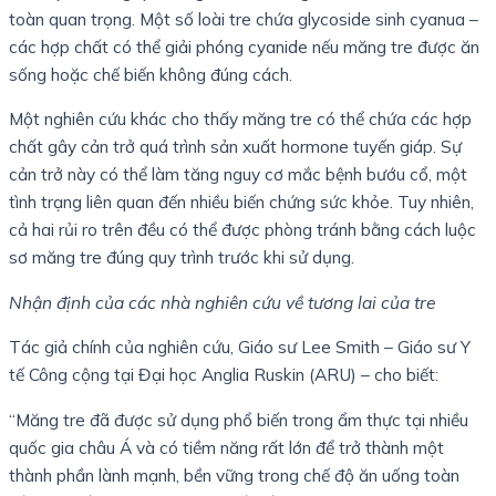
toàn quan trọng. Một số loài tre chứa glycoside sinh cyanua –
các hợp chất có thể giải phóng cyanide nếu măng tre được ăn
sống hoặc chế biến không đúng cách.
Một nghiên cứu khác cho thấy măng tre có thể chứa các hợp
chất gây cản trở quá trình sản xuất hormone tuyến giáp. Sự
cản trở này có thể làm tăng nguy cơ mắc bệnh bướu cổ, một
tình trạng liên quan đến nhiều biến chứng sức khỏe. Tuy nhiên,
cả hai rủi ro trên đều có thể được phòng tránh bằng cách luộc
sơ măng tre đúng quy trình trước khi sử dụng.
Nhận định của các nhà nghiên cứu về tương lai của tre
Tác giả chính của nghiên cứu, Giáo sư Lee Smith – Giáo sư Y
tế Công cộng tại Đại học Anglia Ruskin (ARU) – cho biết:
“Măng tre đã được sử dụng phổ biến trong ẩm thực tại nhiều
quốc gia châu Á và có tiềm năng rất lớn để trở thành một
thành phần lành mạnh, bền vững trong chế độ ăn uống toàn