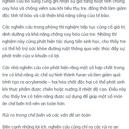
nghiên cứu bổ sung cũng ghi nhận sự gia tăng hoạt tính chống
oxy hóa và chống viêm sau khi tiêu thụ tre, đồng thời làm giảm
độc tính tế bào và cải thiện khả năng sống của tế bào.
Các nghiên cứu trong phòng thí nghiệm tiếp tục củng cố giá trị
dinh dưỡng và khả năng chống oxy hóa của tre. Những thí
nghiệm này cũng phát hiện tác dụng tiền sinh học, cho thấy tre
có thể hỗ trợ sức khỏe đường ruột thông qua việc thúc đẩy sự
phát triển của vi khuẩn có lợi.
Các nhà nghiên cứu còn phát hiện rằng một số hợp chất trong
tre có khả năng ức chế sự hình thành furan và làm giảm quá
trình tạo ra acrylamide – hai hóa chất độc hại có thể phát sinh
khi thực phẩm được chiên hoặc nướng ở nhiệt độ cao. Điều này
cho thấy tre có tiềm năng được sử dụng để giúp một số món
ăn chế biến trở nên an toàn hơn.
Rủi ro trong chế biến và các vấn đề an toàn
Bên cạnh những lợi ích, nghiên cứu cũng chỉ ra các rủi ro an