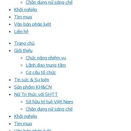
Chân dung nữ sáng chế
Khởi nghiệp
Tìm mua
Văn bản pháp luật
Liên hệ
Trang chủ
Giới thiệu
Chức năng nhiệm vụ
Lãnh đạo trung tâm
Cơ cấu tổ chức
Tin sức & Sự kiện
Sản phẩm KH&CN
Nữ Tri thức với SHTT
Sở hữu trí tuệ Việt Nam
Chân dung nữ sáng chế
Khởi nghiệp
Tìm mua
Văn bản pháp luật