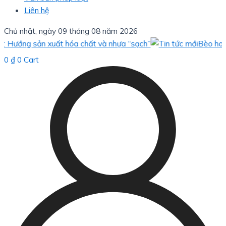
Liên hệ
Chủ nhật, ngày 09 tháng 08 năm 2026
 sản xuất hóa chất và nhựa “sạch”
Bèo hoa dâu: giải
0
₫
0
Cart