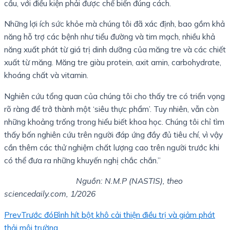
cầu, với điều kiện phải được chế biến đúng cách.
Những lợi ích sức khỏe mà chúng tôi đã xác định, bao gồm khả
năng hỗ trợ các bệnh như tiểu đường và tim mạch, nhiều khả
năng xuất phát từ giá trị dinh dưỡng của măng tre và các chiết
xuất từ măng. Măng tre giàu protein, axit amin, carbohydrate,
khoáng chất và vitamin.
Nghiên cứu tổng quan của chúng tôi cho thấy tre có triển vọng
rõ ràng để trở thành một ‘siêu thực phẩm’. Tuy nhiên, vẫn còn
những khoảng trống trong hiểu biết khoa học. Chúng tôi chỉ tìm
thấy bốn nghiên cứu trên người đáp ứng đầy đủ tiêu chí, vì vậy
cần thêm các thử nghiệm chất lượng cao trên người trước khi
có thể đưa ra những khuyến nghị chắc chắn.”
Nguồn: N.M.P (NASTIS), theo
sciencedaily.com, 1/2026
Prev
Trước đó
Bình hít bột khô cải thiện điều trị và giảm phát
thải môi trường