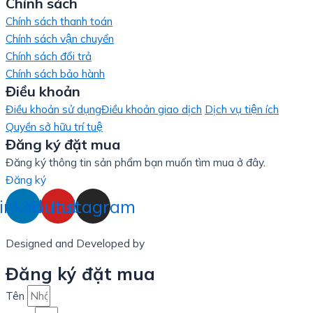
Chính sách
Chính sách thanh toán
Chính sách vận chuyển
Chính sách đổi trả
Chính sách bảo hành
Điều khoản
Điều khoản sử dụng
Điều khoản giao dịch
Dịch vụ tiện ích
Quyền sở hữu trí tuệ
Đăng ký đặt mua
Đăng ký thông tin sản phẩm bạn muốn tìm mua ở đây.
Đăng ký
inkedin
Youtube
Instagram
Designed and Developed by
LinxHQ Việt Nam
Đăng ký đặt mua
Tên