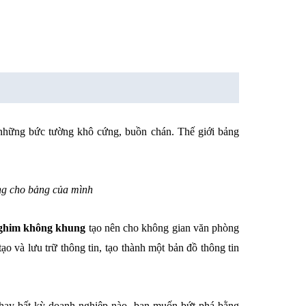
 những bức tường khô cứng, buồn chán. Thế giới bảng
ợng cho bảng của mình
ghim không khung
tạo nên cho không gian văn phòng
ạo và lưu trữ thông tin, tạo thành một bản đồ thông tin
o hay bất kỳ doanh nghiệp nào, bạn muốn bứt phá bằng