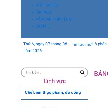
KHỞI NGHIỆP
TÌM MUA
VĂN BẢN PHÁP LUẬT
LIÊN HỆ
Thứ 6, ngày 07 tháng 08
Lò phản ứng n
năm 2026
BẢN
Lĩnh vực
Chế biến thực phẩm, đồ uống