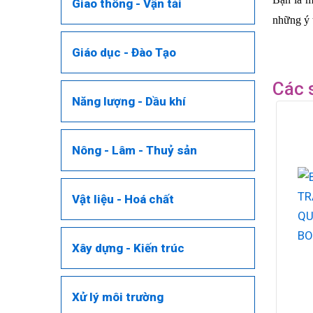
Giao thông - Vận tải
những ý 
Giáo dục - Đào Tạo
Các 
Năng lượng - Dầu khí
Nông - Lâm - Thuỷ sản
Vật liệu - Hoá chất
Xây dựng - Kiến trúc
Xử lý môi trường