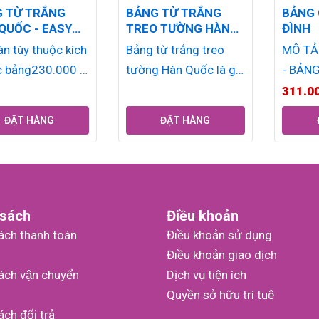
 TỪ TRẮNG
BẢNG TỪ TRẮNG
BẢNG 
QUỐC - EASY
TREO TƯỜNG HÀN
ĐÌNH
RD
QUỐC
án tùy thuộc kích
Bảng từ trắng treo
MÔ TẢ
c bảng230.000 đ
tường Hàn Quốc là gì?
- BẢNG
mm x
Bảng từ trắng treo
ĐÌNHP
311.0
m)332.000 đ
tường Hàn Quốc hít
KÈMMÔ
ĐẶT HÀNG
ĐẶT HÀNG
mm x
nam châm, bề...
DỤNG 
m)412.000 đ
CHÚ
mm x
mm)548.000 đ...
 sách
Điều khoản
ách thanh toán
Điều khoản sử dụng
Điều khoản giao dịch
ách vận chuyển
Dịch vụ tiện ích
Quyền sở hữu trí tuệ
́ch đổi trả