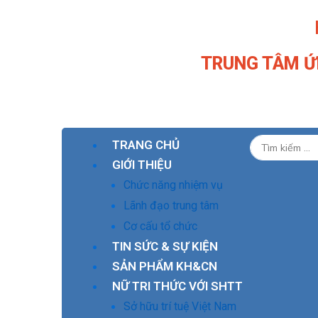
Nhảy
tới
nội
TRUNG TÂM Ứ
dung
TRANG CHỦ
GIỚI THIỆU
Chức năng nhiệm vụ
Lãnh đạo trung tâm
Cơ cấu tổ chức
TIN SỨC & SỰ KIỆN
SẢN PHẨM KH&CN
NỮ TRI THỨC VỚI SHTT
Sở hữu trí tuệ Việt Nam