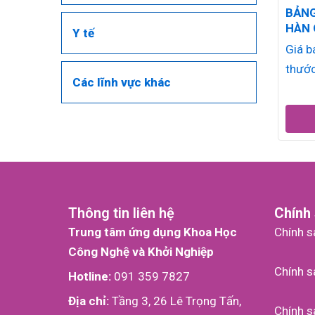
BẢNG
HÀN 
Y tế
BOA
Giá b
thướ
Các lĩnh vực khác
(400
600m
(600
800m
(600
1000
Thông tin liên hệ
Chính
Trung tâm ứng dụng Khoa Học
Chính s
Công Nghệ và Khởi Nghiệp
Chính s
Hotline:
091 359 7827
Địa chỉ:
Tầng 3, 26 Lê Trọng Tấn,
Chính sa