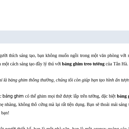
gười thích sáng tạo, bạn không muốn ngồi trong một văn phòng với
 một cách sáng tạo đầy lý thú với
bảng ghim treo tường
của Tân Hà.
ỉ là bảng ghim thông thường, chúng tôi còn giúp bạn tạo hình ấn tư
bảng ghim
ếc
có thể ghim mọi thứ được lắp trên tường, đặc biệt
bảng 
ẹ nhàng, không thô cứng mà lại rất tiện dụng. Bạn sẽ thoải mái sáng t
g bạn!
ột người thiết kế, bạn là một nhà văn, bạn là một agency quảng cá