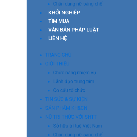
Chân dung nữ sáng chế
KHỞI NGHIỆP
TÌM MUA
VĂN BẢN PHÁP LUẬT
LIÊN HỆ
TRANG CHỦ
GIỚI THIỆU
Chức năng nhiệm vụ
Lãnh đạo trung tâm
Cơ cấu tổ chức
TIN SỨC & SỰ KIỆN
SẢN PHẨM KH&CN
NỮ TRI THỨC VỚI SHTT
Sở hữu trí tuệ Việt Nam
Chân dung nữ sáng chế