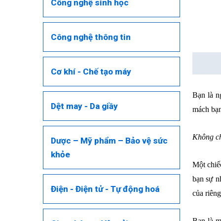
Công nghệ sinh học
Công nghệ thông tin
Mô tả
Cơ khí - Chế tạo máy
Bạn là n
Dệt may - Da giầy
mách bạn
Không ch
Dược – Mỹ phẩm – Bảo vệ sức
khỏe
Một chi
bạn sự nh
Điện - Điện tử - Tự động hoá
của riên
Bạn là m