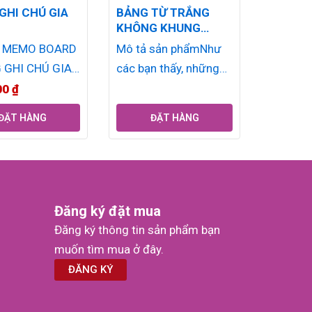
GHI CHÚ GIA
BẢNG TỪ TRẮNG
KHÔNG KHUNG
SPECIAL
 MEMO BOARD
Mô tả sản phẩmNhư
 GHI CHÚ GIA
các bạn thấy, những
HỤ KIỆN TẶNG
chiếc bảng thông
00
₫
 TẢ CÔNG
thường đều có khung
ĐẶT HÀNG
ĐẶT HÀNG
BẢNG & GHI
bo xung quanh có
thể...
Đăng ký đặt mua
Đăng ký thông tin sản phẩm bạn
muốn tìm mua ở đây.
ĐĂNG KÝ