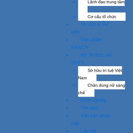
Lãnh đạo trung tâm
Cơ cấu tổ chức
Tin sức & Sự
kiện
Sản phẩm
KH&CN
Nữ Tri thức với
SHTT
Sở hữu trí tuệ Việt
Nam
Chân dung nữ sáng
chế
Khởi nghiệp
Tìm mua
Văn bản pháp
luật
Liên hệ