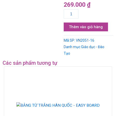
269.000
₫
GIÁ
GỖ
ĐẶT
Thêm vào giỏ hàng
BẢNG
MENU
Mã SP:
VN2051-16
số
Danh mục
Giáo dục - Đào
lượng
Tạo
Các sản phẩm tương tự