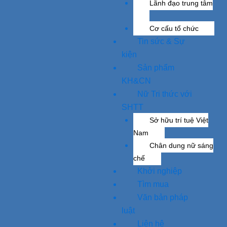
Lãnh đạo trung tâm
Cơ cấu tổ chức
Tin sức & Sự
kiện
Sản phẩm
KH&CN
Nữ Tri thức với
SHTT
Sở hữu trí tuệ Việt
Nam
Chân dung nữ sáng
chế
Khởi nghiệp
Tìm mua
Văn bản pháp
luật
Liên hệ